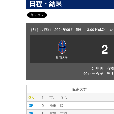
日程・結果
［31］決勝戦 2024年09月15日 13:00 KickOf
2
阪南大学
3分 中田 有祐
90+4分 金子 光汰
阪南大学
GK
1
市川 泰壱
DF
2
池田 陸
DF
3
渡邉 吏海