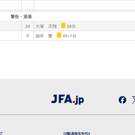
警告・退場
24
大塚 天翔
24分
5
細井 響
45+1分
プ
[2種(高校生年代)]