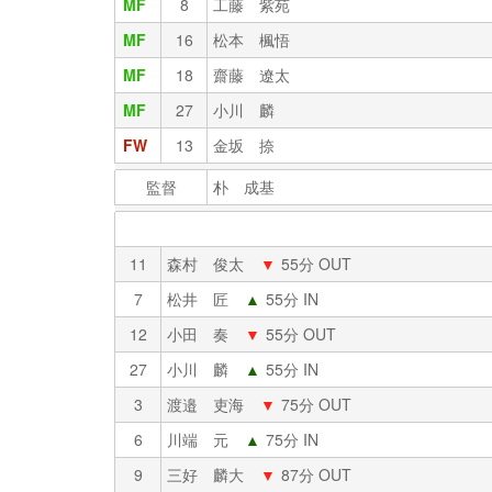
MF
8
工藤 紫苑
MF
16
松本 楓悟
MF
18
齋藤 遼太
MF
27
小川 麟
FW
13
金坂 捺
監督
朴 成基
11
森村 俊太
▼
55分 OUT
7
松井 匠
▲
55分 IN
12
小田 奏
▼
55分 OUT
27
小川 麟
▲
55分 IN
3
渡邉 吏海
▼
75分 OUT
6
川端 元
▲
75分 IN
9
三好 麟大
▼
87分 OUT