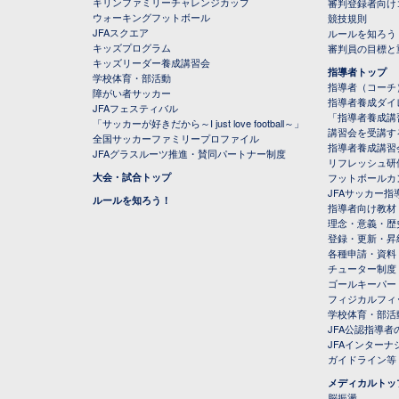
キリンファミリーチャレンジカップ
審判登録者向け
ウォーキングフットボール
競技規則
JFAスクエア
ルールを知ろう
キッズプログラム
審判員の目標と
キッズリーダー養成講習会
指導者トップ
学校体育・部活動
指導者（コーチ
障がい者サッカー
指導者養成ダイ
JFAフェスティバル
「指導者養成講
「サッカーが好きだから～I just love football～」
講習会を受講す
全国サッカーファミリープロファイル
指導者養成講習
JFAグラスルーツ推進・賛同パートナー制度
リフレッシュ研
大会・試合トップ
フットボールカ
JFAサッカー指導
ルールを知ろう！
指導者向け教材
理念・意義・歴
登録・更新・昇
各種申請・資料
チューター制度
ゴールキーパー
フィジカルフィ
学校体育・部活
JFA公認指導者
JFAインター
ガイドライン等
メディカルトッ
脳振盪