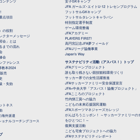
コンテンツ
女子GKキャンプ
JFA ガールズ･エイトU-12 トレセンプログラム
！
フットサルGKキャンプ
重点項目
フットサルタレントキャラバン
特別指定選手制度
ゲーム環境整備
）の役割
JFAアカデミー
レクターメッセージ
PLAYERS FIRST!
習会」とは
高円宮記念JFA夢フィールド
るまでの流れ
JFA/Jリーグ協働事業
会
Japan's Way
修会
サステナビリティ活動（アスパス！）トップ
ンファレンス
JFAグリーンプロジェクト
教本2024
誰も取り残さない競技観戦環境づくり
 販売
サッカー界での女性活躍推進
史
JFAサッカーファミリー安全保護宣言
級・失効
JFA×中央大学「アスパス！協働プロジェクト」
JFAこころのプロジェクト
竹内悌三賞への協力
こどもの未来応援国民運動
ットネス
JFAスポーツマネジャーズカレッジ
動
がんばろうニッポン！ ～サッカーファミリーの
の海外派遣
をひとつに！～
ナショナルコーチングコース
復興支援活動
こども宅食プロジェクトへの協力
プ
JFAサステナビリティレポート
（PDFファイル）