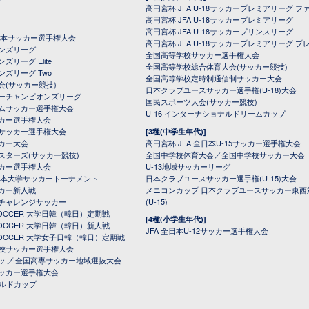
高円宮杯 JFA U-18サッカープレミアリーグ フ
高円宮杯 JFA U-18サッカープレミアリーグ
高円宮杯 JFA U-18サッカープリンスリーグ
全日本サッカー選手権大会
高円宮杯 JFA U-18サッカープレミアリーグ プ
オンズリーグ
全国高等学校サッカー選手権大会
ズリーグ Elite
全国高等学校総合体育大会(サッカー競技)
ンズリーグ Two
全国高等学校定時制通信制サッカー大会
会(サッカー競技)
日本クラブユースサッカー選手権(U-18)大会
ーチャンピオンズリーグ
国民スポーツ大会(サッカー競技)
ムサッカー選手権大会
U-16 インターナショナルドリームカップ
カー選手権大会
サッカー選手権大会
[3種(中学生年代)]
カー大会
高円宮杯 JFA 全日本U-15サッカー選手権大会
スターズ(サッカー競技)
全国中学校体育大会／全国中学校サッカー大会
カー選手権大会
U-13地域サッカーリーグ
日本大学サッカートーナメント
日本クラブユースサッカー選手権(U-15)大会
カー新人戦
メニコンカップ 日本クラブユースサッカー東西
チャレンジサッカー
(U-15)
 SOCCER 大学日韓（韓日）定期戦
[4種(小学生年代)]
 SOCCER 大学日韓（韓日）新人戦
JFA 全日本U-12サッカー選手権大会
 SOCCER 大学女子日韓（韓日）定期戦
校サッカー選手権大会
ップ 全国高専サッカー地域選抜大会
ッカー選手権大会
ールドカップ