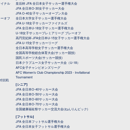
ァイナル
皇后杯 JFA 全日本女子サッカー選手権大会
JFA 全日本O-30女子サッカー大会
JFA O-40女子サッカーオープン大会
レーオフ
全日本大学女子サッカー選手権大会
JFA U-18女子サッカーファイナルズ
JFA 全日本U-18女子サッカー選手権大会
U-18女子サッカープレミアリーグ プレーオフ
高円宮妃杯 JFA全日本U-15女子サッカー選手権大会
JFA U-15女子サッカーリーグ
全日本高等学校女子サッカー選手権大会
全国高等学校総合体育大会(サッカー競技)
国民スポーツ大会(サッカー競技)
日本クラブユース女子サッカー大会（U-18）
AFC女子チャンピオンズリーグ
AFC Women's Club Championship 2023 - Invitational
Tournament
対抗戦
[シニア]
JFA 全日本O-40サッカー大会
JFA 全日本O-50サッカー大会
JFA 全日本O-60サッカー大会
JFA 全日本O-70サッカー大会
全国健康福祉祭サッカー交流大会(ねんりんピック)
[フットサル]
JFA 全日本フットサル選手権大会
JFA 全日本女子フットサル選手権大会