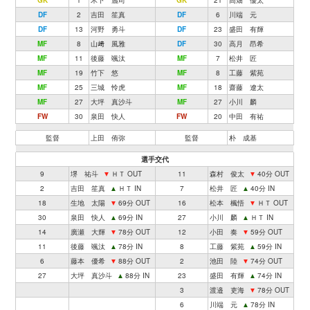
GK
1
木下 麗司
GK
21
高畑 優太
DF
2
吉田 笙真
DF
6
川端 元
DF
13
河野 勇斗
DF
23
盛田 有輝
MF
8
山﨑 風雅
DF
30
高月 昂希
MF
11
後藤 颯汰
MF
7
松井 匠
MF
19
竹下 悠
MF
8
工藤 紫苑
MF
25
三城 怜虎
MF
18
齋藤 遼太
MF
27
大坪 真沙斗
MF
27
小川 麟
FW
30
泉田 快人
FW
20
中田 有祐
監督
上田 侑弥
監督
朴 成基
選手交代
9
堺 祐斗
▼
ＨＴ OUT
11
森村 俊太
▼
40分 OUT
2
吉田 笙真
▲
ＨＴ IN
7
松井 匠
▲
40分 IN
18
生地 太陽
▼
69分 OUT
16
松本 楓悟
▼
ＨＴ OUT
30
泉田 快人
▲
69分 IN
27
小川 麟
▲
ＨＴ IN
14
廣瀬 大輝
▼
78分 OUT
12
小田 奏
▼
59分 OUT
11
後藤 颯汰
▲
78分 IN
8
工藤 紫苑
▲
59分 IN
6
藤本 優希
▼
88分 OUT
2
池田 陸
▼
74分 OUT
27
大坪 真沙斗
▲
88分 IN
23
盛田 有輝
▲
74分 IN
3
渡邉 吏海
▼
78分 OUT
6
川端 元
▲
78分 IN