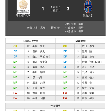
1
3
1
前半
3
0
後半
0
日本経済大学
阪南大学
30分 金本 毅騎
得点者
16分 木本 真翔
41分 金本 毅騎
43分 金本 毅騎
日本経済大学
阪南大学
GK
12
毛利 優太
GK
1
市川 泰壱
DF
3
石橋 颯太
DF
2
池田 陸
DF
4
山口 平 (Cap.)
DF
3
渡邉 吏海
MF
5
田頭 虎太郎
DF
4
野瀬 翔也 (Cap.)
MF
6
藤本 優希
DF
15
金子 光汰
MF
7
中川 洋輔
MF
9
三好 麟大
MF
9
堺 祐斗
MF
11
森村 俊太
MF
14
廣瀬 大輝
MF
12
小田 奏
MF
17
長崎 偉大
MF
14
櫻井 文陽
FW
10
木本 真翔
FW
10
金本 毅騎
FW
18
生地 太陽
FW
16
松本 楓悟
控え選手