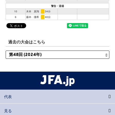
警告・退場
10
木本 真翔
34分
6
藤本 優希
40分
過去の大会はこちら
代表
見る