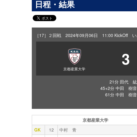
日程・結果
［17］２回戦 2024年09月06日 11:00 KickOf
3
京都産業大学
21分 田代 紘
45+2分 中田 樹音
61分 中田 樹音
京都産業大学
GK
12
中村 青