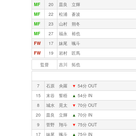
MF
20
皿良 立輝
MF
22
松浦 蒼波
MF
23
山村 朔冬
MF
27
福永 裕也
FW
17
妹尾 颯斗
FW
19
岩村 匠馬
監督
吉川 拓也
7
石原 央羅
▼
54分 OUT
15
末谷 誓梧
▲
54分 IN
8
城水 晃太
▼
70分 OUT
20
皿良 立輝
▲
70分 IN
9
菅野 翔斗
▼
75分 OUT
17
妹尾 颯斗
▲
75分 IN