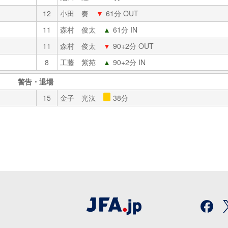
12
小田 奏
▼
61分 OUT
11
森村 俊太
▲
61分 IN
11
森村 俊太
▼
90+2分 OUT
8
工藤 紫苑
▲
90+2分 IN
警告・退場
15
金子 光汰
38分