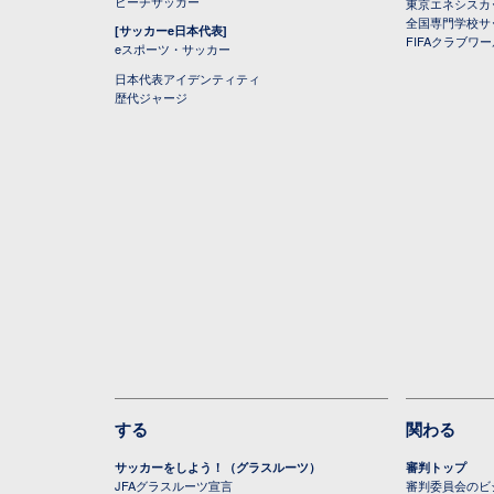
ビーチサッカー
東京エネシスカ
全国専門学校サ
[サッカーe日本代表]
FIFAクラブワ
eスポーツ・サッカー
日本代表アイデンティティ
歴代ジャージ
する
関わる
サッカーをしよう！（グラスルーツ）
審判トップ
JFAグラスルーツ宣言
審判委員会のビジ