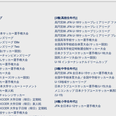
プ
[2種(高校生年代)]
高円宮杯 JFA U-18サッカープレミアリーグ フ
高円宮杯 JFA U-18サッカープレミアリーグ
高円宮杯 JFA U-18サッカープリンスリーグ
全日本サッカー選手権大会
高円宮杯 JFA U-18サッカープレミアリーグ プ
オンズリーグ
全国高等学校サッカー選手権大会
ズリーグ Elite
全国高等学校総合体育大会(サッカー競技)
ンズリーグ Two
全国高等学校定時制通信制サッカー大会
会(サッカー競技)
日本クラブユースサッカー選手権(U-18)大会
ーチャンピオンズリーグ
国民スポーツ大会(サッカー競技)
ムサッカー選手権大会
U-16 インターナショナルドリームカップ
カー選手権大会
サッカー選手権大会
[3種(中学生年代)]
カー大会
高円宮杯 JFA 全日本U-15サッカー選手権大会
スターズ(サッカー競技)
全国中学校体育大会／全国中学校サッカー大会
カー選手権大会
U-13地域サッカーリーグ
日本大学サッカートーナメント
日本クラブユースサッカー選手権(U-15)大会
カー新人戦
メニコンカップ 日本クラブユースサッカー東西
チャレンジサッカー
(U-15)
 SOCCER 大学日韓（韓日）定期戦
[4種(小学生年代)]
 SOCCER 大学日韓（韓日）新人戦
JFA 全日本U-12サッカー選手権大会
 SOCCER 大学女子日韓（韓日）定期戦
校サッカー選手権大会