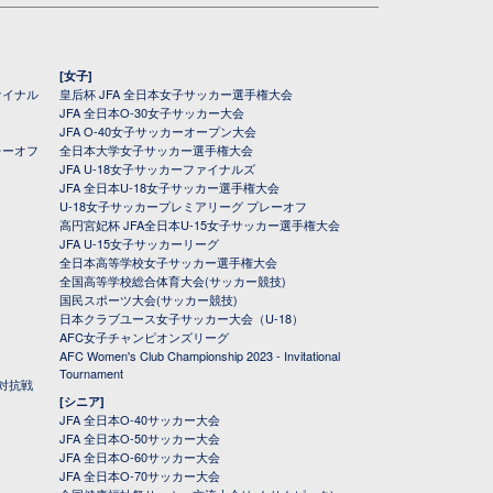
[女子]
ァイナル
皇后杯 JFA 全日本女子サッカー選手権大会
JFA 全日本O-30女子サッカー大会
JFA O-40女子サッカーオープン大会
レーオフ
全日本大学女子サッカー選手権大会
JFA U-18女子サッカーファイナルズ
JFA 全日本U-18女子サッカー選手権大会
U-18女子サッカープレミアリーグ プレーオフ
高円宮妃杯 JFA全日本U-15女子サッカー選手権大会
JFA U-15女子サッカーリーグ
全日本高等学校女子サッカー選手権大会
全国高等学校総合体育大会(サッカー競技)
国民スポーツ大会(サッカー競技)
日本クラブユース女子サッカー大会（U-18）
AFC女子チャンピオンズリーグ
AFC Women's Club Championship 2023 - Invitational
Tournament
対抗戦
[シニア]
JFA 全日本O-40サッカー大会
JFA 全日本O-50サッカー大会
JFA 全日本O-60サッカー大会
JFA 全日本O-70サッカー大会