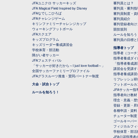
JFAユニクロ サッカーキッズ
審判員とは？
JFA Magical Field Inspired by Disney
審判員・審判指
JFAなでしこひろば
審判員制度・資
JFAチャレンジゲーム
審判員紹介
キリンファミリーチャレンジカップ
審判登録者向け
ウォーキングフットボール
競技規則
JFAスクエア
ルールを知ろう
キッズプログラム
審判員の目標と
キッズリーダー養成講習会
指導者トップ
学校体育・部活動
指導者（コーチ
障がい者サッカー
指導者養成ダイ
JFAフェスティバル
「指導者養成講
「サッカーが好きだから～I just love football～」
講習会を受講す
全国サッカーファミリープロファイル
指導者養成講習
JFAグラスルーツ推進・賛同パートナー制度
リフレッシュ研
大会・試合トップ
フットボールカ
JFAサッカー指導
ルールを知ろう！
指導者向け教材
理念・意義・歴
登録・更新・昇
各種申請・資料
チューター制度
ゴールキーパー
フィジカルフィ
学校体育・部活
JFA公認指導者