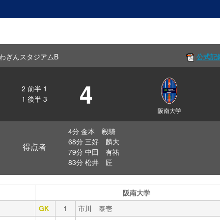
f いわぎんスタジアムB
公式記
4
2
前半
1
1
後半
3
阪南大学
4分 金本 毅騎
68分 三好 麟大
得点者
79分 中田 有祐
83分 松井 匠
阪南大学
GK
1
市川 泰壱