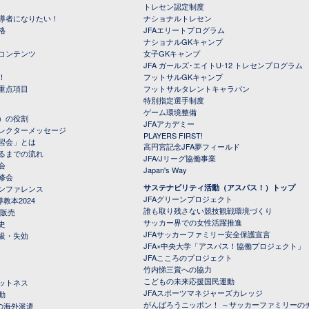
トレセン認定制度
導者になりたい！
ナショナルトレセン
格
JFAエリートプログラム
ナショナルGKキャンプ
コンテンツ
女子GKキャンプ
JFA ガールズ･エイトU-12 トレセンプログラム
！
フットサルGKキャンプ
重点項目
フットサルタレントキャラバン
特別指定選手制度
ゲーム環境整備
）の役割
JFAアカデミー
レクターメッセージ
PLAYERS FIRST!
習会」とは
高円宮記念JFA夢フィールド
るまでの流れ
JFA/Jリーグ協働事業
会
Japan's Way
修会
サステナビリティ活動（アスパス！）トップ
ンファレンス
JFAグリーンプロジェクト
教本2024
誰も取り残さない競技観戦環境づくり
 販売
サッカー界での女性活躍推進
史
JFAサッカーファミリー安全保護宣言
級・失効
JFA×中央大学「アスパス！協働プロジェクト」
JFAこころのプロジェクト
竹内悌三賞への協力
こどもの未来応援国民運動
ットネス
JFAスポーツマネジャーズカレッジ
動
がんばろうニッポン！ ～サッカーファミリーの
の海外派遣