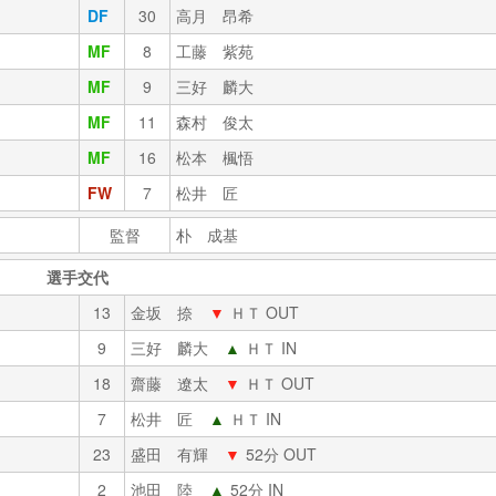
DF
30
高月 昂希
MF
8
工藤 紫苑
MF
9
三好 麟大
MF
11
森村 俊太
MF
16
松本 楓悟
FW
7
松井 匠
監督
朴 成基
選手交代
13
金坂 捺
▼
ＨＴ OUT
9
三好 麟大
▲
ＨＴ IN
18
齋藤 遼太
▼
ＨＴ OUT
7
松井 匠
▲
ＨＴ IN
23
盛田 有輝
▼
52分 OUT
2
池田 陸
▲
52分 IN