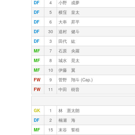
DF
4
小野 成夢
DF
5
横窪 皇太
DF
6
大串 昇平
DF
30
逵村 健斗
DF
3
田代 紘
MF
7
石原 央羅
MF
8
城水 晃太
MF
10
伊藤 翼
FW
9
菅野 翔斗 (Cap.)
FW
11
中田 樹音
GK
1
林 憲太朗
DF
2
楠瀬 海
MF
15
末谷 誓梧