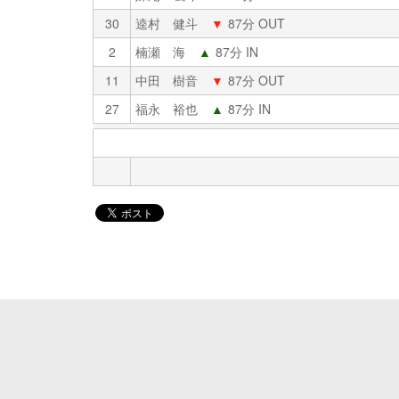
30
逵村 健斗
▼
87分 OUT
2
楠瀬 海
▲
87分 IN
11
中田 樹音
▼
87分 OUT
27
福永 裕也
▲
87分 IN