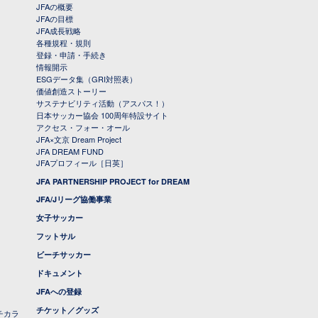
JFAの概要
JFAの目標
JFA成長戦略
各種規程・規則
登録・申請・手続き
情報開示
ESGデータ集（GRI対照表）
価値創造ストーリー
サステナビリティ活動（アスパス！）
日本サッカー協会 100周年特設サイト
アクセス・フォー・オール
JFA×文京 Dream Project
JFA DREAM FUND
JFAプロフィール［日英］
JFA PARTNERSHIP PROJECT for DREAM
JFA/Jリーグ協働事業
女子サッカー
フットサル
ビーチサッカー
ドキュメント
JFAへの登録
チケット／グッズ
チカラ