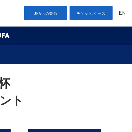
EN
JFAへの登録
チケット/グッズ
臣杯
ント