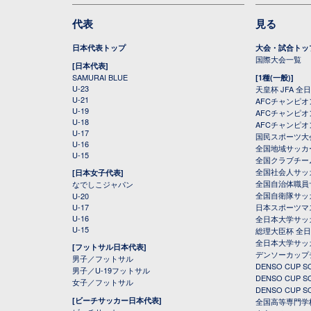
代表
見る
日本代表トップ
大会・試合トッ
国際大会一覧
[日本代表]
SAMURAI BLUE
[1種(一般)]
U-23
天皇杯 JFA 
U-21
AFCチャンピ
U-19
AFCチャンピオン
U-18
AFCチャンピオ
U-17
国民スポーツ大
U-16
全国地域サッカ
U-15
全国クラブチー
全国社会人サッ
[日本女子代表]
全国自治体職員
なでしこジャパン
全国自衛隊サッ
U-20
U-17
日本スポーツマ
U-16
全日本大学サッ
U-15
総理大臣杯 全
全日本大学サッ
[フットサル日本代表]
デンソーカップ
男子／フットサル
DENSO CUP
男子／U-19フットサル
DENSO CUP
女子／フットサル
DENSO CUP
[ビーチサッカー日本代表]
全国高等専門学