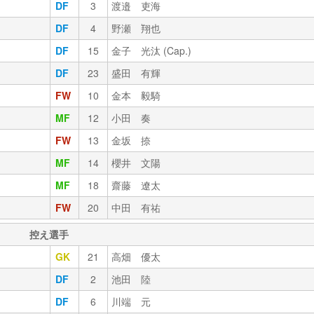
DF
3
渡邉 吏海
DF
4
野瀬 翔也
DF
15
金子 光汰 (Cap.)
DF
23
盛田 有輝
FW
10
金本 毅騎
MF
12
小田 奏
FW
13
金坂 捺
MF
14
櫻井 文陽
MF
18
齋藤 遼太
FW
20
中田 有祐
控え選手
GK
21
高畑 優太
DF
2
池田 陸
DF
6
川端 元