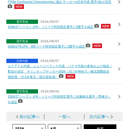
FIFAe Continental Championshipに臨むサッカーe日本代表 選手4名が決定
選手育成
2026/08/07
2026/27シーズン JFA・Ｊリーグ特別指定選手に9選手を認定
選手育成
2026/08/07
2026/27年JFA・WEリーグ特別指定選手に3選手を認定
日本代表
2026/08/07
エクアドル代表、ニュージーランド代表、パナマ代表の参加および放送／
配信が決定 キリンカップサッカー2026（10.1＠神奈川／横浜国際総合
競技場、10.5＠東京／国立競技場）
選手育成
2026/08/06
2026/27シーズン JFA・Ｊリーグ特別指定選手に佐藤柚太選手（専修大）
を認定
前の記事へ
│
一覧へ
│
次の記事へ