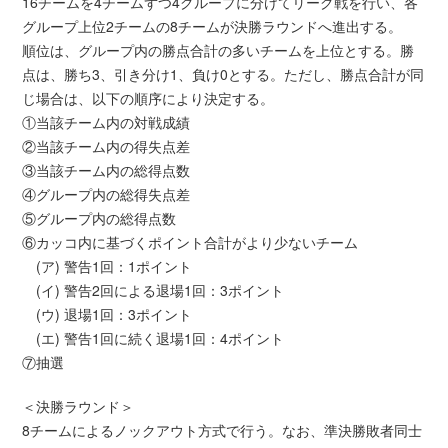
16チームを4チームずつ4グループに分けてリーグ戦を行い、各
グループ上位2チームの8チームが決勝ラウンドへ進出する。
順位は、グループ内の勝点合計の多いチームを上位とする。勝
点は、勝ち3、引き分け1、負け0とする。ただし、勝点合計が同
じ場合は、以下の順序により決定する。
①当該チーム内の対戦成績
②当該チーム内の得失点差
③当該チーム内の総得点数
④グループ内の総得失点差
⑤グループ内の総得点数
⑥カッコ内に基づくポイント合計がより少ないチーム
(ア) 警告1回：1ポイント
(イ) 警告2回による退場1回：3ポイント
(ウ) 退場1回：3ポイント
(エ) 警告1回に続く退場1回：4ポイント
⑦抽選
＜決勝ラウンド＞
8チームによるノックアウト方式で行う。なお、準決勝敗者同士