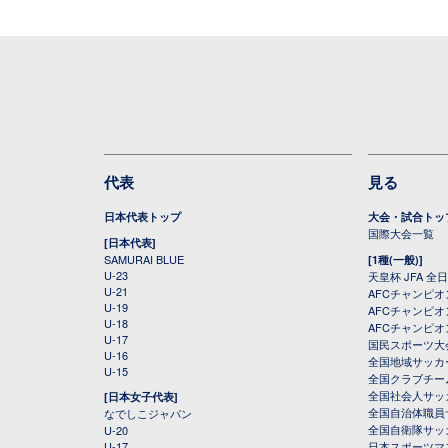
代表
見る
日本代表トップ
大会・試合トッ
国際大会一覧
[日本代表]
SAMURAI BLUE
[1種(一般)]
U-23
天皇杯 JFA 
U-21
AFCチャンピ
U-19
AFCチャンピオン
U-18
AFCチャンピオ
U-17
国民スポーツ大
U-16
全国地域サッカ
U-15
全国クラブチー
全国社会人サッ
[日本女子代表]
全国自治体職員
なでしこジャパン
全国自衛隊サッ
U-20
U-17
日本スポーツマ