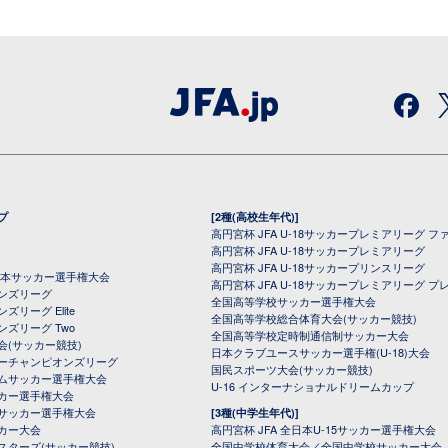
プ
[2種(高校生年代)]
高円宮杯 JFA U-18サッカープレミアリーグ フ
高円宮杯 JFA U-18サッカープレミアリーグ
高円宮杯 JFA U-18サッカープリンスリーグ
全日本サッカー選手権大会
高円宮杯 JFA U-18サッカープレミアリーグ プ
オンズリーグ
全国高等学校サッカー選手権大会
ズリーグ Elite
全国高等学校総合体育大会(サッカー競技)
ンズリーグ Two
全国高等学校定時制通信制サッカー大会
会(サッカー競技)
日本クラブユースサッカー選手権(U-18)大会
ーチャンピオンズリーグ
国民スポーツ大会(サッカー競技)
ムサッカー選手権大会
U-16 インターナショナルドリームカップ
カー選手権大会
サッカー選手権大会
[3種(中学生年代)]
カー大会
高円宮杯 JFA 全日本U-15サッカー選手権大会
スターズ(サッカー競技)
全国中学校体育大会／全国中学校サッカー大会