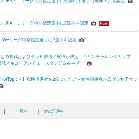
シーズン JFA・Ｊリーグ特別指定選手に佐藤柚太選手（専修大）を認定
ーズン JFA・Ｊリーグ特別指定選手に2選手を認定
JFA・WEリーグ特別指定選手に2選手を認定
表との対戦およびテレビ放送／配信が決定 キリンチャレンジカップ
24＠宮城／キューアンドエースタジアムみやぎ）
HotTopic～】女性指導者を2倍にしたい～女性指導者が広げる女子サッ
│
一覧へ
│
次の記事へ