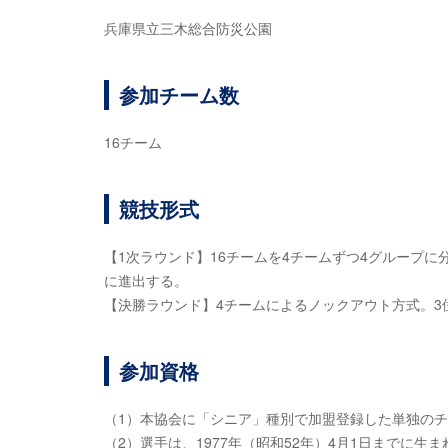
兵庫県立三木総合防災公園
参加チーム数
16チーム
競技形式
【1次ラウンド】16チームを4チームずつ4グループ
に進出する。
【決勝ラウンド】4チームによるノックアウト方式。3
参加資格
（1）本協会に「シニア」種別で加盟登録した単独の
（2）選手は、1977年（昭和52年）4月1日までに生