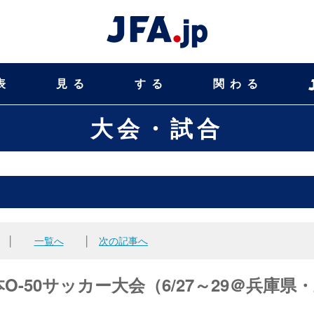
表
見る
する
関わる
大会・試合
│
一覧へ
│
次の記事へ
O-50サッカー大会（6/27～29＠兵庫県