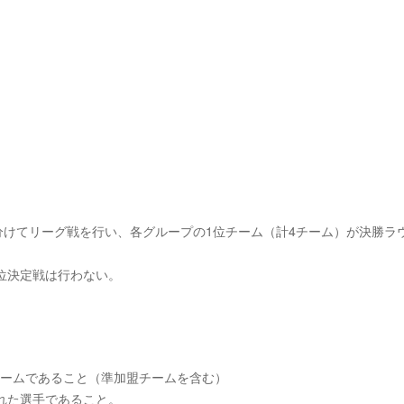
に分けてリーグ戦を行い、各グループの1位チーム（計4チーム）が決勝ラ
位決定戦は行わない。
チームであること（準加盟チームを含む）
まれた選手であること。