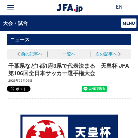
EN
大会・試合
ニュース
前の記事へ
│
一覧へ
│
次の記事へ
千葉県など1都1府3県で代表決まる 天皇杯 JFA
第106回全日本サッカー選手権大会
2026年05月09日