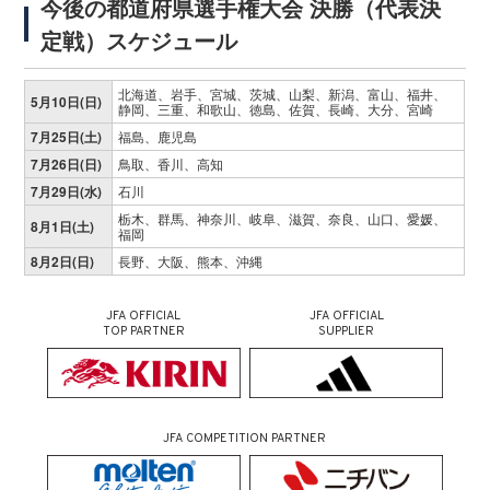
今後の都道府県選手権大会 決勝（代表決
定戦）スケジュール
北海道、岩手、宮城、茨城、山梨、新潟、富山、福井、
5月10日(日)
静岡、三重、和歌山、徳島、佐賀、長崎、大分、宮崎
7月25日(土)
福島、鹿児島
7月26日(日)
鳥取、香川、高知
7月29日(水)
石川
栃木、群馬、神奈川、岐阜、滋賀、奈良、山口、愛媛、
8月1日(土)
福岡
8月2日(日)
長野、大阪、熊本、沖縄
JFA OFFICIAL
JFA OFFICIAL
TOP PARTNER
SUPPLIER
JFA COMPETITION PARTNER