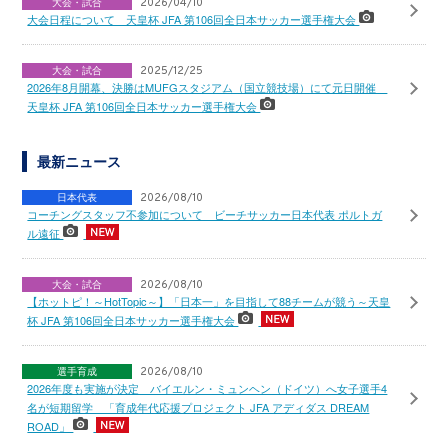
大会・試合
2026/04/10
大会日程について 天皇杯 JFA 第106回全日本サッカー選手権大会
大会・試合
2025/12/25
2026年8月開幕、決勝はMUFGスタジアム（国立競技場）にて元日開催
天皇杯 JFA 第106回全日本サッカー選手権大会
最新ニュース
日本代表
2026/08/10
コーチングスタッフ不参加について ビーチサッカー日本代表 ポルトガ
ル遠征
大会・試合
2026/08/10
【ホットピ！～HotTopic～】「日本一」を目指して88チームが競う～天皇
杯 JFA 第106回全日本サッカー選手権大会
選手育成
2026/08/10
2026年度も実施が決定 バイエルン・ミュンヘン（ドイツ）へ女子選手4
名が短期留学 「育成年代応援プロジェクト JFA アディダス DREAM
ROAD」