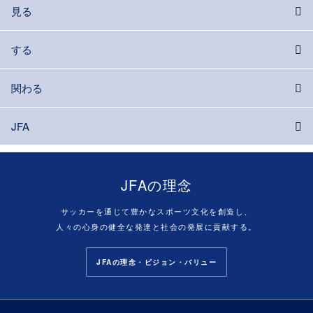
見る
する
関わる
JFA
JFAの理念
サッカーを通じて豊かなスポーツ文化を創造し、
人々の心身の健全な発達と社会の発展に貢献する。
JFAの理念・ビジョン・バリュー