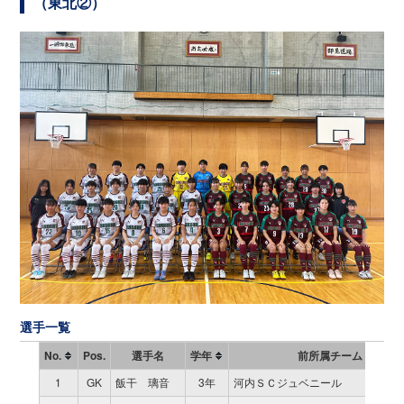
（東北②）
選手一覧
No.
Pos.
選手名
学年
前所属チーム
1
GK
飯干 璃音
3年
河内ＳＣジュベニール