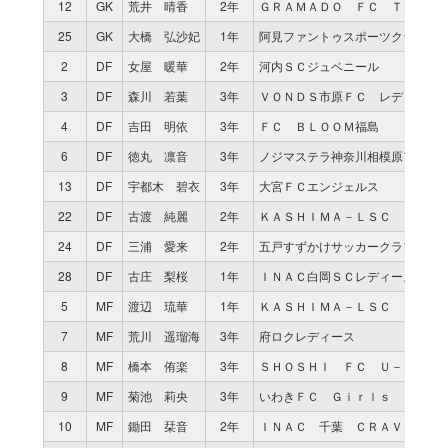
12
GK
荒井 晴香
2年
ＧＲＡＭＡＤＯ ＦＣ ＴＯＫＩ
25
GK
大橋 弘沙妃
1年
阿見ファントゥスポーツクラブ
2
DF
女屋 暖華
2年
河内ＳＣジュベニール
3
DF
森川 若葉
3年
ＶＯＮＤＳ市原ＦＣ レディース
4
DF
吉田 明依
3年
ＦＣ ＢＬＯＯＭ福島
6
DF
徳丸 凛音
3年
ノジマステラ神奈川相模原アヴェ
13
DF
宇都木 碧衣
3年
大宮ＦＣエンジェルス
22
DF
古渡 純麗
2年
ＫＡＳＨＩＭＡ－ＬＳＣ
24
DF
三浦 愛来
2年
五戸すずかけサッカークラブ Ｕ
28
DF
古庄 梨桜
1年
ＩＮＡＣ白岡ＳＣレディース
5
MF
渡辺 琉華
1年
ＫＡＳＨＩＭＡ－ＬＳＣ
7
MF
荒川 遥瑠海
3年
府ロクレディース
8
MF
橋本 侑楽
3年
ＳＨＯＳＨＩ ＦＣ Ｕ－１５
9
MF
菊池 莉央
3年
いわきＦＣ Ｇｉｒｌｓ
10
MF
鋤田 栞音
2年
ＩＮＡＣ 千葉 ＣＲＡＶＯ Ｆ