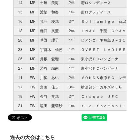
14
MF
土屋 美海
2年
府ロクレディース
15
MF
渡部 和奏
1年
府ロクレディース
16
MF
荒井 梗花
3年
Ｂｏｌｌａｍｉｇｏ 新潟
18
MF
樋口 風薫
2年
ＩＮＡＣ 千葉 ＣＲＡＶＯ Ｆ
20
MF
草野 理子
1年
ビアンコーネ福島Ｕ－１５
23
MF
宇都木 柚芭
1年
ＯＶＥＳＴ ＬＡＤＩＥＳ
26
MF
井坂 愛瑠
1年
東小沢ＦＣバンビーナ
27
MF
渋谷 瑠南
1年
東小沢ＦＣバンビーナ
11
FW
川尻 あい
2年
ＶＯＮＤＳ市原ＦＣ レディース
17
FW
齋藤 佳歩
3年
横須賀シーガルズＭＥＧ
19
FW
金谷 笑花
2年
Ｃｒａｑｕｅ ＪＦＣ
21
FW
塩田 亜莉紗
1年
ｔ．ａ．ｆｏｏｔｂａｌｌ ｃｌ
過去の大会はこちら