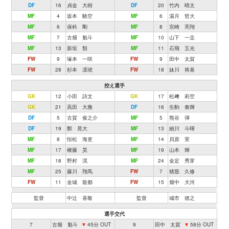
DF
16
貞金 大樹
DF
20
竹内 晴太
MF
4
坂本 馳空
MF
6
湯月 哲大
MF
6
保科 剛
MF
8
宮崎 亮翔
MF
7
古畑 魁斗
MF
10
山下 一圭
MF
13
新垣 類
MF
11
石飛 五光
FW
9
塚本 一咲
FW
9
田中 太賀
FW
28
杉本 凛琥
FW
18
妹川 将基
控え選手
GK
12
小田 詩文
GK
17
松﨑 莉空
GK
21
高田 大雅
DF
16
生駒 奏輝
DF
5
古賀 俊之介
MF
5
熊谷 弾
DF
19
鄭 晃大
MF
13
細川 斗暉
MF
8
恒松 海吏
MF
14
貝原 実
MF
17
權藤 昊
MF
19
山本 輝
MF
18
野村 滉
MF
24
金定 秀芽
MF
25
藤川 翔馬
FW
7
猪股 久修
FW
11
金城 龍都
FW
15
畑中 大河
監督
中辻 喜敬
監督
城市 徳之
選手交代
7
古畑 魁斗
▼
45分 OUT
9
田中 太賀
▼
58分 OUT