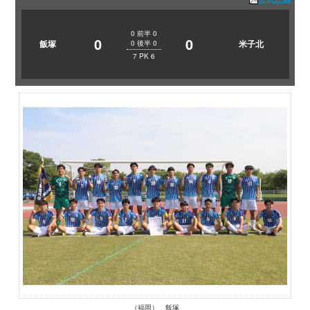
0
前半
0
0
0
飯塚
米子北
0
後半
0
7
PK
6
（福岡） 飯塚