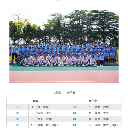
（鳥取） 米子北
飯塚
米子北
GK
1
原 夢希
GK
1
酒井 律輝
DF
2
鮫島 遼介
DF
2
藤原 大空
DF
3
木下 宗祐
DF
3
熊野 俊典
DF
15
森本 快 (Cap.)
DF
4
浜梶 優大 (Cap.)