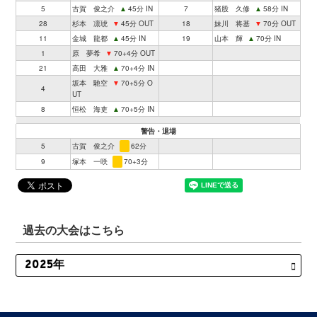
5
古賀 俊之介
▲
45分 IN
7
猪股 久修
▲
58分 IN
28
杉本 凛琥
▼
45分 OUT
18
妹川 将基
▼
70分 OUT
11
金城 龍都
▲
45分 IN
19
山本 輝
▲
70分 IN
1
原 夢希
▼
70+4分 OUT
21
高田 大雅
▲
70+4分 IN
坂本 馳空
▼
70+5分 O
4
UT
8
恒松 海吏
▲
70+5分 IN
警告・退場
5
古賀 俊之介
62分
9
塚本 一咲
70+3分
過去の大会はこちら