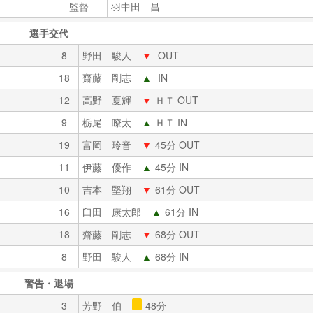
監督
羽中田 昌
選手交代
8
野田 駿人
▼
OUT
18
齋藤 剛志
▲
IN
12
高野 夏輝
▼
ＨＴ OUT
9
栃尾 瞭太
▲
ＨＴ IN
19
富岡 玲音
▼
45分 OUT
11
伊藤 優作
▲
45分 IN
10
吉本 堅翔
▼
61分 OUT
16
臼田 康太郎
▲
61分 IN
18
齋藤 剛志
▼
68分 OUT
8
野田 駿人
▲
68分 IN
警告・退場
3
芳野 伯
48分