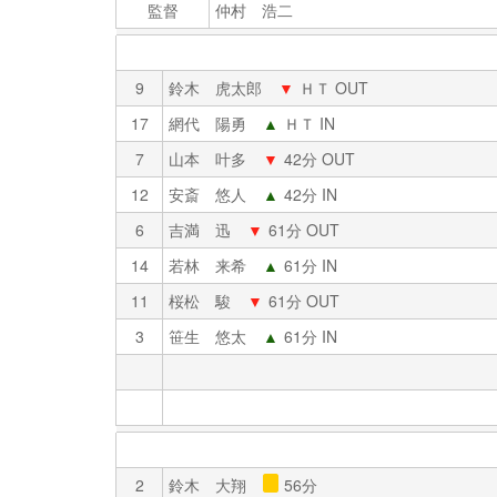
監督
仲村 浩二
9
鈴木 虎太郎
▼
ＨＴ OUT
17
網代 陽勇
▲
ＨＴ IN
7
山本 叶多
▼
42分 OUT
12
安斎 悠人
▲
42分 IN
6
吉満 迅
▼
61分 OUT
14
若林 来希
▲
61分 IN
11
桜松 駿
▼
61分 OUT
3
笹生 悠太
▲
61分 IN
2
鈴木 大翔
56分