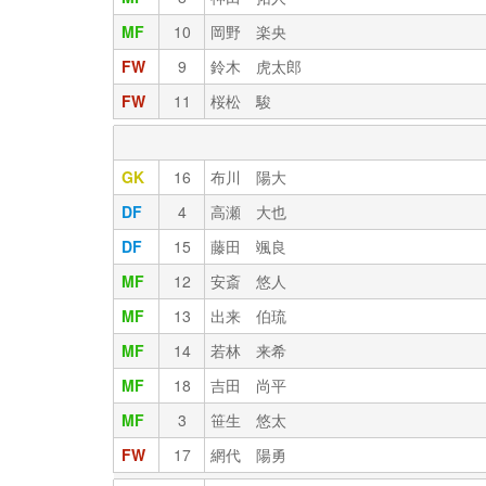
MF
10
岡野 楽央
FW
9
鈴木 虎太郎
FW
11
桜松 駿
GK
16
布川 陽大
DF
4
高瀬 大也
DF
15
藤田 颯良
MF
12
安斎 悠人
MF
13
出来 伯琉
MF
14
若林 来希
MF
18
吉田 尚平
MF
3
笹生 悠太
FW
17
網代 陽勇