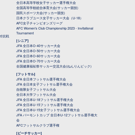
全日本高等学校女子サッカー選手権大会
全国高等学校総合体育大会(サッカー競技)
国民スポーツ大会(サッカー競技)
日本クラブユース女子サッカー大会（U-18）
AFC女子チャンピオンズリーグ
AFC Women's Club Championship 2023 - Invitational
Tournament
対抗戦
[シニア]
JFA 全日本O-40サッカー大会
JFA 全日本O-50サッカー大会
JFA 全日本O-60サッカー大会
JFA 全日本O-70サッカー大会
全国健康福祉祭サッカー交流大会(ねんりんピック)
[フットサル]
JFA 全日本フットサル選手権大会
JFA 全日本女子フットサル選手権大会
自衛隊女子フットサル大会
全日本大学フットサル大会
JFA 全日本U-18フットサル選手権大会
JFA 全日本U-15フットサル選手権大会
JFA 全日本U-15女子フットサル選手権大会
JFA バーモントカップ 全日本U-12フットサル選手権大
会
AFCフットサルクラブ選手権
[ビーチサッカー]