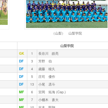
（山梨） 山梨学院
山梨学院
GK
1
長谷川 皓亮
DF
3
芳野 伯
DF
4
歳藤 稜久
DF
5
庄司 優作
DF
13
小尾 丞斗
MF
6
宮岡 拓海 (Cap.)
MF
7
小棚木 蒼大
MF
10
吉本 堅翔