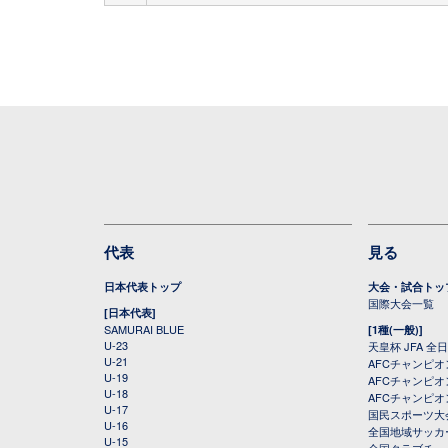
代表
見る
日本代表トップ
大会・試合トッ
国際大会一覧
[日本代表]
SAMURAI BLUE
[1種(一般)]
U-23
天皇杯 JFA 
U-21
AFCチャンピ
U-19
AFCチャンピオン
U-18
AFCチャンピオ
U-17
国民スポーツ大
U-16
全国地域サッカ
U-15
全国クラブチー