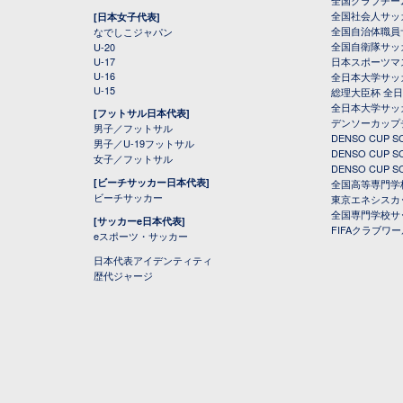
全国社会人サッ
[日本女子代表]
全国自治体職員
なでしこジャパン
全国自衛隊サッ
U-20
U-17
日本スポーツマ
U-16
全日本大学サッ
U-15
総理大臣杯 全
全日本大学サッ
[フットサル日本代表]
デンソーカップ
男子／フットサル
DENSO CUP
男子／U-19フットサル
DENSO CUP
女子／フットサル
DENSO CUP
[ビーチサッカー日本代表]
全国高等専門学
ビーチサッカー
東京エネシスカ
全国専門学校サ
[サッカーe日本代表]
FIFAクラブワ
eスポーツ・サッカー
日本代表アイデンティティ
歴代ジャージ