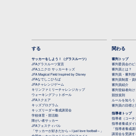
する
関わる
サッカーをしよう！（グラスルーツ）
審判トップ
JFAグラスルーツ宣言
審判委員会のビジ
JFAユニクロ サッカーキッズ
審判員とは？
JFA Magical Field Inspired by Disney
審判員・審判指
JFAなでしこひろば
審判員制度・資
JFAチャレンジゲーム
審判員紹介
キリンファミリーチャレンジカップ
審判登録者向け
ウォーキングフットボール
競技規則
JFAスクエア
ルールを知ろう
キッズプログラム
審判員の目標と
キッズリーダー養成講習会
指導者トップ
学校体育・部活動
指導者（コーチ
障がい者サッカー
指導者養成ダイ
JFAフェスティバル
「指導者養成講
「サッカーが好きだから～I just love football～」
講習会を受講す
全国サッカーファミリープロファイル