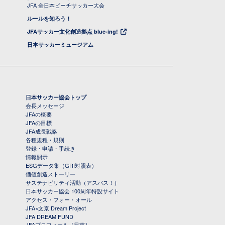
JFA 全日本ビーチサッカー大会
ルールを知ろう！
JFAサッカー文化創造拠点 blue-ing!
日本サッカーミュージアム
日本サッカー協会トップ
会長メッセージ
JFAの概要
JFAの目標
JFA成長戦略
各種規程・規則
登録・申請・手続き
情報開示
ESGデータ集（GRI対照表）
価値創造ストーリー
サステナビリティ活動（アスパス！）
日本サッカー協会 100周年特設サイト
アクセス・フォー・オール
JFA×文京 Dream Project
JFA DREAM FUND
JFAプロフィール［日英］