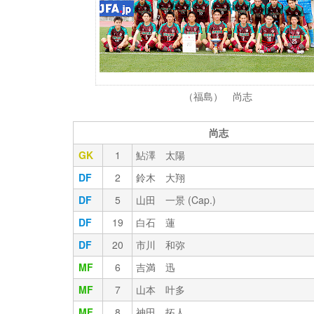
（福島） 尚志
尚志
GK
1
鮎澤 太陽
DF
2
鈴木 大翔
DF
5
山田 一景 (Cap.)
DF
19
白石 蓮
DF
20
市川 和弥
MF
6
吉満 迅
MF
7
山本 叶多
MF
8
神田 拓人