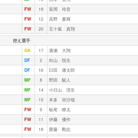
FW
19
富岡 玲音
FW
12
高野 夏輝
FW
20
五十嵐 真翔
控え選手
GK
17
廣瀨 大翔
DF
2
向山 悦生
DF
16
臼田 康太郎
MF
8
野田 駿人
MF
14
小日山 滉生
MF
15
本多 弥沙哉
FW
9
栃尾 瞭太
FW
11
伊藤 優作
FW
18
齋藤 剛志