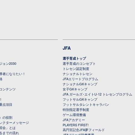
JFA
選手育成トップ
ョン2030
選手育成のコンセプト
トレセン認定制度
導者になりたい！
ナショナルトレセン
格
JFAエリートプログラム
ナショナルGKキャンプ
コンテンツ
女子GKキャンプ
JFA ガールズ･エイトU-12 トレセンプログラム
！
フットサルGKキャンプ
重点項目
フットサルタレントキャラバン
特別指定選手制度
ゲーム環境整備
）の役割
JFAアカデミー
レクターメッセージ
PLAYERS FIRST!
習会」とは
高円宮記念JFA夢フィールド
るまでの流れ
JFA/Jリーグ協働事業