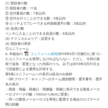
(1) 競技者の数
① 競技者の数：11名
② 交代要員の数：7名以内
③ 交代を行うことができる数：5名以内
④ ピッチ上でプレーできる外国籍選手の数：3名以内
(2) 役員の数
ベンチに入ることのできる役員の数：6名以内
(3) テクニカルエリア：設置する
(4) 競技者の用具
①ユニフォーム
a. 本協会の
ユニフォーム規程
(2016年4月1日施行)に基づい
たユニフォームを使用しなければならない。ただし、今回の規
程で追加・変更となった内容のうち、以下は2019年3月31日ま
で旧規程による運用を許容する。
第5条(ユニフォームへの表示)※該当のみ抜粋
・GK グローブ・キャップへのチーム識別標章・選手番号・選手
名の表示
・両肩・両脇・両袖口・両腰脇・両裾に表示できる製造メーカ
ーロゴマークの幅（10cmから8cmに変更）
・同一の製造メーカーロゴを帯状に配置する場合のロゴマーク
間の距離