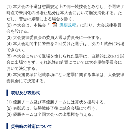
(1) 本大会の予選は懲罰規定上の同一競技会とみなし、予選終了
時点で未消化の出場止処分は本大会において順次消化する。た
だし、警告の累積による場合を除く。
(2) 本大会は、本協会「
懲罰規程
」に則り、大会規律委員
会を設ける。
(3) 大会規律委員会の委員人選は委員長に一任する。
(4) 本大会期間中に警告を２回受けた選手は、次の１試合に出場
できない。
(5) 本大会において退場を命じられた選手は、自動的に次の１試
合に出場できず、それ以降の処置については大会規律委員会に
おいて決定する。
(6) 本実施要項に記載事項にない懲罰に関する事項は、大会規律
委員会にて決定する。
表彰及び表彰式
(1) 優勝チーム及び準優勝チームには賞状を授与する。
(2) 表彰式は、決勝戦終了後に試合会場にて行う。
(3) 優勝チームは全国大会への出場権を与える。
災害時の対応について