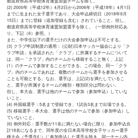
都道府県高等学校体育連盟加盟チームを除く。
(2) 2000年（平成12年）4月2日から2006年（平成18年）4月1日
までに生まれた女子選手であり、大会申込締切日（2018年9月
15日）までに登録（追加登録も含む）されていること。但し、
都道府県高等学校体育連盟加盟選手を除く。（一部例外対応あ
り。下記（6）参照。）
また、中学生以下の選手だけの大会参加申込は不可とする。
(3) クラブ申請制度の適用： (公財)日本サッカー協会により「ク
ラブ申請」を承認された「クラブ」に所属するチームについて
は、同一「クラブ」内のチームから移籍すること無く、上記
(1）のチームで参加することができる。この場合、同一「クラ
ブ」内のチームであれば、複数のチームから選手を参加させる
ことも可能とする。なお、選手は、上記(2)を満たしているこ
と。選手が所属するチームの種別・種別区分は問わない。
但し、本大会、選手は他のチームで参加（参加申込）していな
いこと。
(4) 外国籍選手：5名まで登録でき、1試合3名まで出場できる。
(5) 移籍選手：本大会、選手は他のチームで参加（参加申込）し
ていないこと。
(6) 例外対応：選手数が11名に満たない場合に限り、参加申込合
計18名になるまで、同年度の全日本高等学校女子サッカー選手
権大会（予選含む）に参加申込した選手を除き、同一チーム内