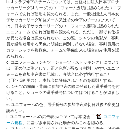
b. J クラブ傘下のチームについては、公益財団法人日本プロサ
ッカーリーグ(J リーグ)のユニフォーム要項に認められたユニフ
ォームであれば使用を認められる。また、一般社団法人日本女
子サッカーリーグ加盟チーム又はその傘下のチームについて
は、日本女子サッカーリーグのユニフォーム要項に認められた
ユニフォームであれば使用を認められる。ただし一部でも仕様
が異なる場合は認められない。この際、シャツの色彩が、審判
員が通常着用する黒色と明確に判別し得ない場合、審判員用の
カラーシャツを複数色、チームで準備出来る場合のみ使用を認
められる。
c. ユニフォーム（シャツ・ショーツ・ストッキング）について
は、正の他に副として、正と色彩が異なり判別しやすいユニフ
ォームを参加申込書に記載し、各試合に必ず携行すること
（FP・GK 用共）。本協会に登録されたものを原則とする。
d. シャツの前面・背面に参加申込の際に登録した選手番号を付
けること。ショーツの選手番号についてはつけることが望まし
い。
e. ユニフォームの色、選手番号の参加申込締切日以後の変更は
認めない。
f. ユニフォームへの広告表示については本協会「
ユニフォ
ーム規程
」に基づき承認された場合のみこれを認める。
g. ストッキング（ソックス）の上にテープを巻く場合、そのテ