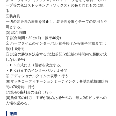
ープ等の色はストッキング（ソックス）の色と同じものに限
る。
②装身具
一切の装身具の着用を禁止し、装身具を覆うテープの使用も不
可とする。
(5) 試合時間
① 試合時間：80分(前・後半40分)
② ハーフタイムのインターバル(前半終了から後半開始まで)：
原則10分間
③ 試合の勝敗を決定する方法(前記(2)記載の時間内で勝敗が決
しない場合)
・ＰＫ方式により勝者を決定する。
・ＰＫ戦までのインターバル：１分間
④ アディショナルタイムの表示：行う
(6)マッチコーディネーションミーティング：各試合競技開始時
間の70分前に行う
(7)第4の審判員の任命：行う
(8)負傷者の対応：主審が認めた場合のみ、最大2名ピッチへの
入場を認める。
懲罰