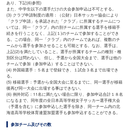
あり、下記(6)参照)
また、中学生以下の選手だけの大会参加申込は不可とする。
(3) クラブ申請制度の適用：（公財）日本サッカー協会により
「クラブ申請」を承認された「クラブ」に所属するチームにつ
いては、同一「クラブ」内の別チームに所属する選手を移籍手
続きを行うことなく、上記(１)のチームで参加することができ
る。この場合、同一「クラブ」内のチームであれば、複数のチ
ームから選手を参加させることも可能とする。なお、選手は、
上記(2)を満たしていること。選手が所属するチームの種別・種
別区分は問わない。 但し、予選から全国大会まで、選手は他の
チームで参加（参加申込）することはできない。
(4) 外国籍選手：５名まで登録でき、１試合３名まで出場でき
る。
(5) 移籍選手：予選から全国大会に至るまでに、同一選手が移籍
後再び同一大会に出場する事はできない。
(6) 例外対応：11名に満たない場合に限り、参加申込合計１８名
になるまで、同年度の全日本高等学校女子サッカー選手権大会
（予選を含む）に参加申込した選手を除き、同一チーム内の北
海道高等学校体育連盟加盟選手も参加申込することができる。
参加チーム及びその数