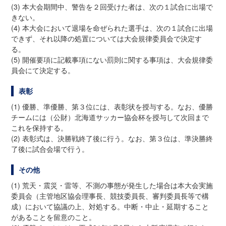
(3) 本大会期間中、警告を２回受けた者は、次の１試合に出場で
きない。
(4) 本大会において退場を命ぜられた選手は、次の１試合に出場
できず、それ以降の処置については大会規律委員会で決定す
る。
(5) 開催要項に記載事項にない罰則に関する事項は、大会規律委
員会にて決定する。
表彰
(1) 優勝、準優勝、第３位には、表彰状を授与する。なお、優勝
チームには（公財）北海道サッカー協会杯を授与して次回まで
これを保持する。
(2) 表彰式は、決勝戦終了後に行う。なお、第３位は、準決勝終
了後に試合会場で行う。
その他
(1) 荒天・震災・雷等、不測の事態が発生した場合は本大会実施
委員会（主管地区協会理事長、競技委員長、審判委員長等で構
成）において協議の上、対処する。中断・中止・延期すること
があることを留意のこと。