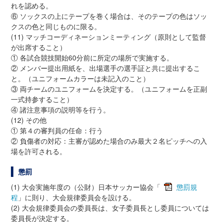
れを認める。
⑥ ソックスの上にテープを巻く場合は、そのテープの色はソッ
クスの色と同じものに限る。
(11) マッチコーディネーションミーティング（原則として監督
が出席すること）
① 各試合競技開始60分前に所定の場所で実施する。
② メンバー提出用紙を、出場選手の選手証と共に提出するこ
と。（ユニフォームカラーは未記入のこと）
③ 両チームのユニフォームを決定する。（ユニフォームを正副
一式持参すること）
④ 諸注意事項の説明等を行う。
(12) その他
① 第４の審判員の任命：行う
② 負傷者の対応：主審が認めた場合のみ最大２名ピッチへの入
場を許可される。
懲罰
(1) 大会実施年度の（公財）日本サッカー協会「
懲罰規
程
」に則り、大会規律委員会を設ける。
(2) 大会規律委員会の委員長は、女子委員長とし委員については
委員長が決定する。