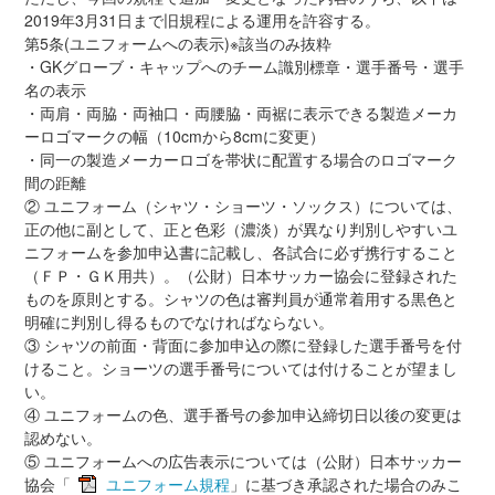
2019年3月31日まで旧規程による運用を許容する。
第5条(ユニフォームへの表示)※該当のみ抜粋
・GKグローブ・キャップへのチーム識別標章・選手番号・選手
名の表示
・両肩・両脇・両袖口・両腰脇・両裾に表示できる製造メーカ
ーロゴマークの幅（10cmから8cmに変更）
・同一の製造メーカーロゴを帯状に配置する場合のロゴマーク
間の距離
② ユニフォーム（シャツ・ショーツ・ソックス）については、
正の他に副として、正と色彩（濃淡）が異なり判別しやすいユ
ニフォームを参加申込書に記載し、各試合に必ず携行すること
（ＦＰ・ＧＫ用共）。（公財）日本サッカー協会に登録された
ものを原則とする。シャツの色は審判員が通常着用する黒色と
明確に判別し得るものでなければならない。
③ シャツの前面・背面に参加申込の際に登録した選手番号を付
けること。ショーツの選手番号については付けることが望まし
い。
④ ユニフォームの色、選手番号の参加申込締切日以後の変更は
認めない。
⑤ ユニフォームへの広告表示については（公財）日本サッカー
協会「
ユニフォーム規程
」に基づき承認された場合のみこ