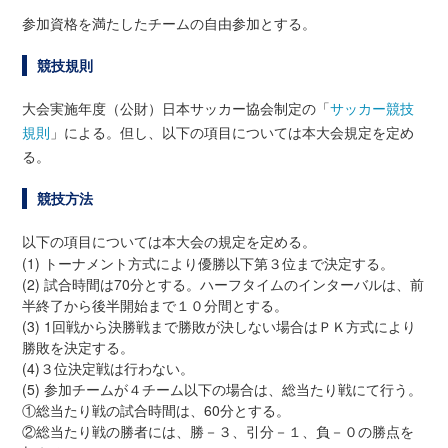
参加資格を満たしたチームの自由参加とする。
競技規則
大会実施年度（公財）日本サッカー協会制定の「
サッカー競技
規則
」による。但し、以下の項目については本大会規定を定め
る。
競技方法
以下の項目については本大会の規定を定める。
(1) トーナメント方式により優勝以下第３位まで決定する。
(2) 試合時間は70分とする。ハーフタイムのインターバルは、前
半終了から後半開始まで１０分間とする。
(3) 1回戦から決勝戦まで勝敗が決しない場合はＰＫ方式により
勝敗を決定する。
(4)３位決定戦は行わない。
(5) 参加チームが４チーム以下の場合は、総当たり戦にて行う。
①総当たり戦の試合時間は、60分とする。
②総当たり戦の勝者には、勝－３、引分－１、負－０の勝点を