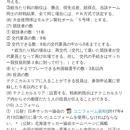
与える。
③総当たり戦の順位は、勝点、得失点差、総得点、当該チーム
同士の対戦結果、全て同じ場合には、ＰＫ方式で決定する。
(6) 大会使用球はモルテン製社ボール「５号球」とする。
(7) 競技者の数
① 競技者の数：11名
② 交代要員の数：9名
③ 交代できる数：9名の交代要員の中から5名までとする。
＊総当たり戦の場合は、再交代（交代して退いた競技者が交
代要員となって再び出場できる。但し、交代の手続きはサッカ
ー競技規則第３条に則って行う。）とする。
④ ピッチ上でプレーできる外国籍選手の数：3名以内
(8) 役員の数
テクニカルエリアに入ることができる役員は、参加申込書に登
録した５名以内とする。
(9) テクニカルエリア：設置する。戦術的指示はテクニカルエリ
ア内からその都度だた１人の役員が伝えることができる。
(10) ユニフォーム
① （公財）日本サッカー協会の
ユニフォーム規程
(2017年4
月13日施行)に基づいたユニフォームを使用しなければならな
い。＊（公財）北海道サッカー協会ホームページに掲載
ただし、今回の規程で追加・変更となった内容のうち、以下は