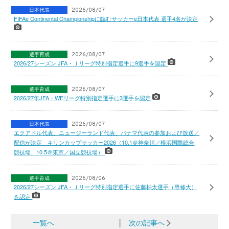
日本代表
2026/08/07
FIFAe Continental Championshipに臨むサッカーe日本代表 選手4名が決定
選手育成
2026/08/07
2026/27シーズン JFA・Ｊリーグ特別指定選手に9選手を認定
選手育成
2026/08/07
2026/27年JFA・WEリーグ特別指定選手に3選手を認定
日本代表
2026/08/07
エクアドル代表、ニュージーランド代表、パナマ代表の参加および放送／
配信が決定 キリンカップサッカー2026（10.1＠神奈川／横浜国際総合
競技場、10.5＠東京／国立競技場）
選手育成
2026/08/06
2026/27シーズン JFA・Ｊリーグ特別指定選手に佐藤柚太選手（専修大）
を認定
一覧へ
│
次の記事へ