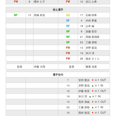
FW
8
櫻木 仁子
FW
10
谷口 心希
控え選手
MF
13
髙橋 莉音
GK
17
石橋 咲希
DF
4
木村 夢葉
DF
18
山本 綸
MF
9
加藤 彩空
MF
21
髙橋 梨瑠亜
MF
22
工藤 碧桜
FW
13
岸野 梨花
FW
19
井川 澪
FW
26
福永 さくら
監督
伊藤 大翔
監督
横幕 佳菜
選手交代
7
安田 愛歩
▼
ＨＴ OUT
13
岸野 梨花
▲
ＨＴ IN
12
伊藤 美音
▼
ＨＴ OUT
19
井川 澪
▲
ＨＴ IN
14
荒井 美緒
▼
ＨＴ OUT
22
工藤 碧桜
▲
ＨＴ IN
15
西村 悠花
▼
ＨＴ OUT