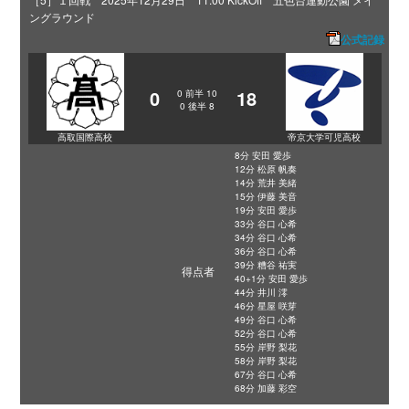
ングラウンド
公式記録
0
18
0
前半
10
0
後半
8
高取国際高校
帝京大学可児高校
8分 安田 愛歩
12分 松原 帆奏
14分 荒井 美緒
15分 伊藤 美音
19分 安田 愛歩
33分 谷口 心希
34分 谷口 心希
36分 谷口 心希
39分 糟谷 祐実
得点者
40+1分 安田 愛歩
44分 井川 澪
46分 星屋 咲芽
49分 谷口 心希
52分 谷口 心希
55分 岸野 梨花
58分 岸野 梨花
67分 谷口 心希
68分 加藤 彩空