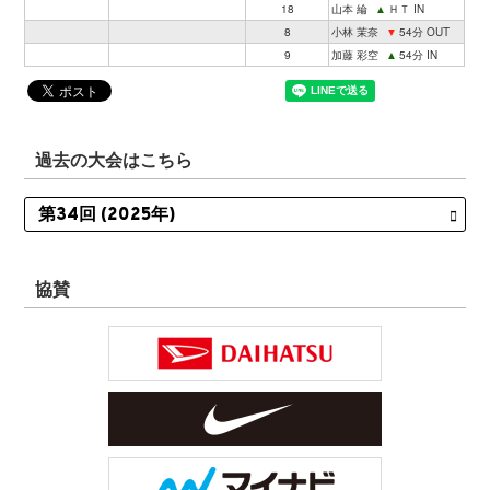
18
山本 綸
▲
ＨＴ IN
8
小林 茉奈
▼
54分 OUT
9
加藤 彩空
▲
54分 IN
過去の大会はこちら
協賛