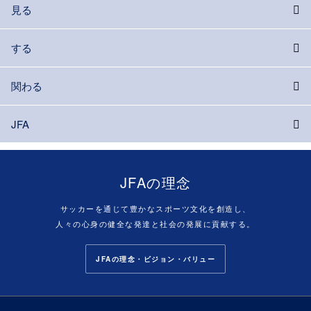
見る
する
関わる
JFA
JFAの理念
サッカーを通じて豊かなスポーツ文化を創造し、
人々の心身の健全な発達と社会の発展に貢献する。
JFAの理念・ビジョン・バリュー