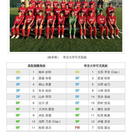
（岐阜県） 帝京大学可児高校
高取国際高校
帝京大学可児高校
GK
1
梅本 紗和
GK
1
古田 琴音 (Cap.)
DF
2
齋藤 有香
DF
3
星屋 咲芽
DF
4
桐山 翠夏
DF
5
水野 綾乃
DF
5
冬木 佑奈
DF
8
小林 茉奈
DF
12
山本 琴羽
DF
14
荒井 美緒
MF
6
吉川 凛
DF
15
西村 悠花
MF
7
大河内 愛恵
MF
6
糟谷 祐実
MF
9
赤松 茉優
MF
11
松原 帆奏
MF
10
浅野 乃杏 (Cap.)
MF
12
伊藤 美音
MF
11
島岡 美月
FW
7
安田 愛歩