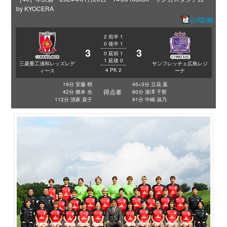
by KYOCERA
公式記録
2
前半
1
0
後半
1
3
3
0
延前
1
1
延後
0
三菱重工浦和レッズレデ
サンフレッチェ広島レジ
4
PK
2
ィース
ーナ
19分 安藤 梢
45+3分 立花 葉
得点者
42分 猶本 光
60分 瀧澤 千聖
112分 清家 貴子
91分 中嶋 淑乃