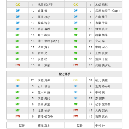
GK
1
池田 咲紀子
GK
1
木稲 瑠那
DF
17
遠藤 優
DF
3
呉屋 絵理子 (Cap.)
DF
7
高橋 はな
DF
6
左山 桃子
DF
13
長嶋 玲奈
DF
5
市瀬 千里
DF
16
水谷 有希
MF
18
渡邊 真衣
MF
14
角田 楓佳
MF
23
柳瀬 楓菜
MF
18
柴田 華絵 (Cap.)
MF
26
立花 葉
MF
11
清家 貴子
MF
11
中嶋 淑乃
MF
8
猶本 光
MF
9
上野 真実
MF
10
安藤 梢
MF
33
瀧澤 千聖
FW
15
島田 芽依
FW
13
髙橋 美夕紀
控え選手
GK
23
伊能 真弥
GK
31
福元 美穂
DF
3
石川 璃音
DF
2
近賀 ゆかり
MF
4
佐々木 繭
DF
4
中村 楓
MF
5
伊藤 美紀
DF
27
森 宙舞
MF
6
栗島 朱里
MF
14
松本 茉奈加
MF
19
塩越 柚歩
FW
17
大内 梨央
FW
9
菅澤 優衣香
FW
19
吉野 真央
監督
楠瀬 直木
監督
中村 伸