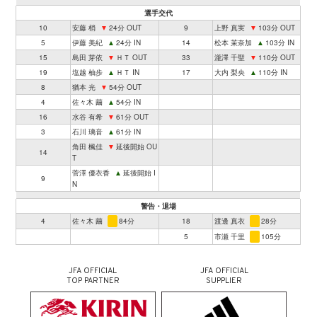
選手交代
10
安藤 梢
▼
24分 OUT
9
上野 真実
▼
103分 OUT
5
伊藤 美紀
▲
24分 IN
14
松本 茉奈加
▲
103分 IN
15
島田 芽依
▼
ＨＴ OUT
33
瀧澤 千聖
▼
110分 OUT
19
塩越 柚歩
▲
ＨＴ IN
17
大内 梨央
▲
110分 IN
8
猶本 光
▼
54分 OUT
4
佐々木 繭
▲
54分 IN
16
水谷 有希
▼
61分 OUT
3
石川 璃音
▲
61分 IN
角田 楓佳
▼
延後開始 OU
14
T
菅澤 優衣香
▲
延後開始 I
9
N
警告・退場
4
佐々木 繭
84分
18
渡邊 真衣
28分
5
市瀬 千里
105分
JFA OFFICIAL
JFA OFFICIAL
TOP PARTNER
SUPPLIER