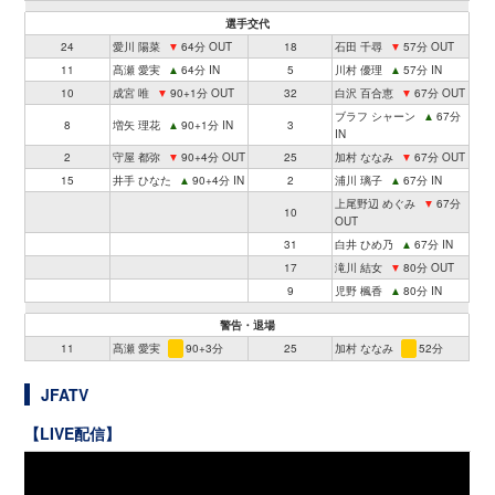
選手交代
24
愛川 陽菜
▼
64分 OUT
18
石田 千尋
▼
57分 OUT
11
髙瀬 愛実
▲
64分 IN
5
川村 優理
▲
57分 IN
10
成宮 唯
▼
90+1分 OUT
32
白沢 百合恵
▼
67分 OUT
ブラフ シャーン
▲
67分
8
増矢 理花
▲
90+1分 IN
3
IN
2
守屋 都弥
▼
90+4分 OUT
25
加村 ななみ
▼
67分 OUT
15
井手 ひなた
▲
90+4分 IN
2
浦川 璃子
▲
67分 IN
上尾野辺 めぐみ
▼
67分
10
OUT
31
白井 ひめ乃
▲
67分 IN
17
滝川 結女
▼
80分 OUT
9
児野 楓香
▲
80分 IN
警告・退場
11
髙瀬 愛実
90+3分
25
加村 ななみ
52分
JFATV
【LIVE配信】