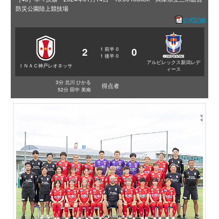
防災公園陸上競技場
公式記録
2
0
1
前半
0
1
後半
0
アルビレックス新潟レデ
ＩＮＡＣ神戸レオネッサ
ィース
3分 北川 ひかる
得点者
52分 田中 美南