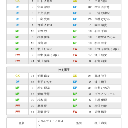
GK
1
山下 杏也加
GK
1
平尾 知佳
DF
2
守屋 都弥
DF
32
白沢 百合恵
DF
3
土光 真代
DF
4
三浦 紗津紀
DF
5
三宅 史織
DF
25
加村 ななみ
DF
4
竹重 杏歌理
DF
7
園田 瑞貴
MF
16
天野 紗
MF
18
石田 千尋
MF
6
松原 優菜
MF
10
上尾野辺 めぐみ
MF
10
成宮 唯
MF
13
杉田 亜未
MF
13
北川 ひかる
FW
19
川澄 奈穂美 (Cap.)
FW
9
田中 美南 (Cap.)
FW
17
滝川 結女
FW
24
愛川 陽菜
FW
8
石淵 萌実
控え選手
GK
21
船田 麻友
GK
21
高橋 智子
DF
15
井手 ひなた
DF
2
浦川 璃子
MF
8
増矢 理花
DF
31
白井 ひめ乃
MF
17
箕輪 千慧
MF
3
ブラフ シャーン
MF
30
松木 葵
MF
5
川村 優理
FW
20
桑原 藍
MF
6
柳澤 紗希
FW
11
髙瀬 愛実
FW
9
児野 楓香
ジョルディ・フェロ
監督
監督
橋川 和晃
ン