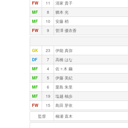
FW
11
清家 貴子
MF
8
猶本 光
MF
10
安藤 梢
FW
9
菅澤 優衣香
GK
23
伊能 真弥
DF
7
高橋 はな
MF
4
佐々木 繭
MF
5
伊藤 美紀
MF
6
栗島 朱里
MF
19
塩越 柚歩
FW
15
島田 芽依
監督
楠瀬 直木