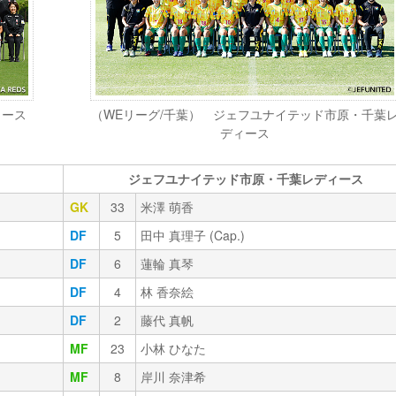
ィース
（WEリーグ/千葉） ジェフユナイテッド市原・千葉
ディース
ジェフユナイテッド市原・千葉レディース
GK
33
米澤 萌香
DF
5
田中 真理子 (Cap.)
DF
6
蓮輪 真琴
DF
4
林 香奈絵
DF
2
藤代 真帆
MF
23
小林 ひなた
MF
8
岸川 奈津希