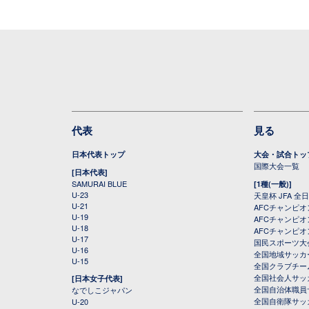
代表
見る
日本代表トップ
大会・試合トッ
国際大会一覧
[日本代表]
SAMURAI BLUE
[1種(一般)]
U-23
天皇杯 JFA 
U-21
AFCチャンピ
U-19
AFCチャンピオン
U-18
AFCチャンピオ
U-17
国民スポーツ大
U-16
全国地域サッカ
U-15
全国クラブチー
全国社会人サッ
[日本女子代表]
全国自治体職員
なでしこジャパン
全国自衛隊サッ
U-20