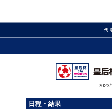
代
2023
日程・結果