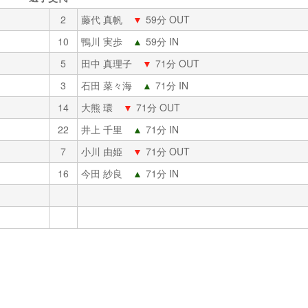
2
藤代 真帆
▼
59分 OUT
10
鴨川 実歩
▲
59分 IN
5
田中 真理子
▼
71分 OUT
3
石田 菜々海
▲
71分 IN
14
大熊 環
▼
71分 OUT
22
井上 千里
▲
71分 IN
7
小川 由姫
▼
71分 OUT
16
今田 紗良
▲
71分 IN