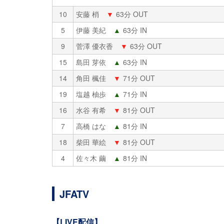
10
安藤 梢
▼
63分 OUT
5
伊藤 美紀
▲
63分 IN
9
菅澤 優衣香
▼
63分 OUT
15
島田 芽依
▲
63分 IN
14
角田 楓佳
▼
71分 OUT
19
塩越 柚歩
▲
71分 IN
16
水谷 有希
▼
81分 OUT
7
高橋 はな
▲
81分 IN
18
柴田 華絵
▼
81分 OUT
4
佐々木 繭
▲
81分 IN
JFATV
【LIVE配信】