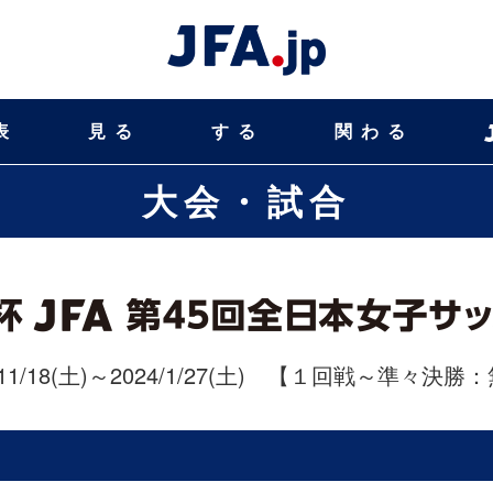
表
見る
する
関わる
大会・試合
/11/18(土)～2024/1/27(土)
【１回戦～準々決勝：