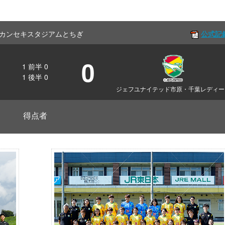
Off カンセキスタジアムとちぎ
公式記
0
1
前半
0
1
後半
0
ジェフユナイテッド市原・千葉レディー
得点者