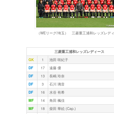
（WEリーグ/埼玉） 三菱重工浦和レッズレデ
三菱重工浦和レッズレディース
GK
1
池田 咲紀子
DF
17
遠藤 優
DF
13
長嶋 玲奈
DF
3
石川 璃音
DF
16
水谷 有希
MF
14
角田 楓佳
MF
18
柴田 華絵 (Cap.)