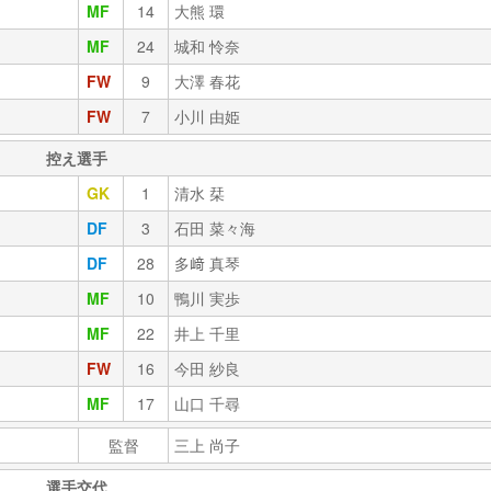
MF
14
大熊 環
MF
24
城和 怜奈
FW
9
大澤 春花
FW
7
小川 由姫
控え選手
GK
1
清水 栞
DF
3
石田 菜々海
DF
28
多﨑 真琴
MF
10
鴨川 実歩
MF
22
井上 千里
FW
16
今田 紗良
MF
17
山口 千尋
監督
三上 尚子
選手交代