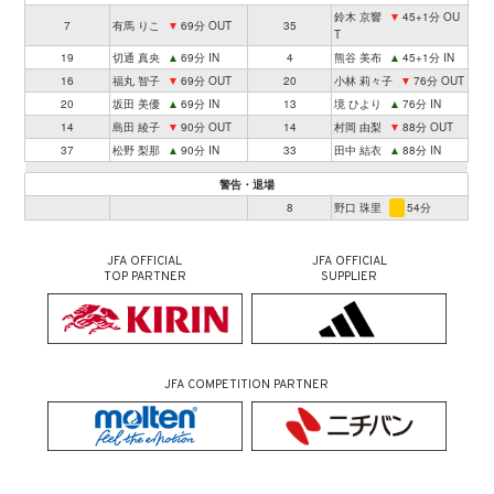
鈴木 京響
▼
45+1分 OU
7
有馬 りこ
▼
69分 OUT
35
T
19
切通 真央
▲
69分 IN
4
熊谷 美布
▲
45+1分 IN
16
福丸 智子
▼
69分 OUT
20
小林 莉々子
▼
76分 OUT
20
坂田 美優
▲
69分 IN
13
境 ひより
▲
76分 IN
14
島田 綾子
▼
90分 OUT
14
村岡 由梨
▼
88分 OUT
37
松野 梨那
▲
90分 IN
33
田中 結衣
▲
88分 IN
警告・退場
8
野口 珠里
54分
JFA OFFICIAL
JFA OFFICIAL
TOP PARTNER
SUPPLIER
JFA COMPETITION PARTNER