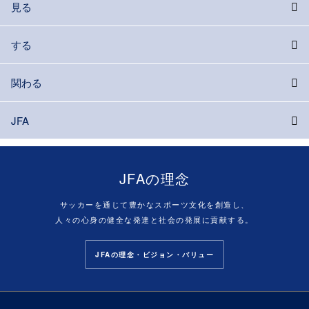
見る
する
関わる
JFA
JFAの理念
サッカーを通じて豊かなスポーツ文化を創造し、
人々の心身の健全な発達と社会の発展に貢献する。
JFAの理念・ビジョン・バリュー