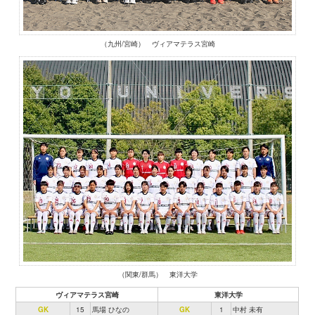
（九州/宮崎） ヴィアマテラス宮崎
（関東/群馬） 東洋大学
ヴィアマテラス宮崎
東洋大学
GK
15
馬場 ひなの
GK
1
中村 未有