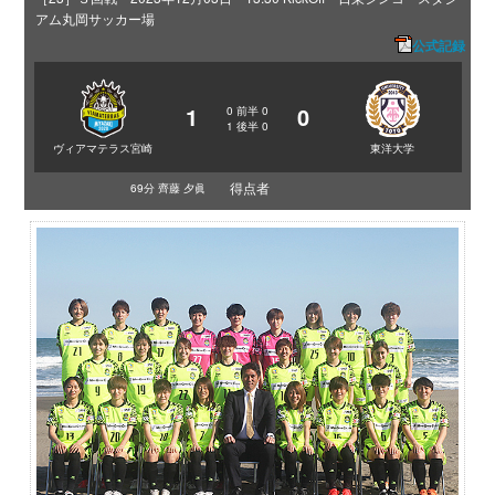
アム丸岡サッカー場
公式記録
1
0
0
前半
0
1
後半
0
ヴィアマテラス宮崎
東洋大学
得点者
69分 齊藤 夕眞