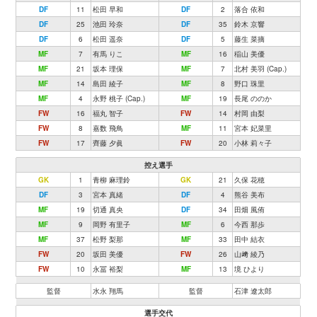
DF
11
松田 早和
DF
2
落合 依和
DF
25
池田 玲奈
DF
35
鈴木 京響
DF
6
松田 遥奈
DF
5
藤生 菜摘
MF
7
有馬 りこ
MF
16
稲山 美優
MF
21
坂本 理保
MF
7
北村 美羽 (Cap.)
MF
14
島田 綾子
MF
8
野口 珠里
MF
4
永野 桃子 (Cap.)
MF
19
長尾 ののか
FW
16
福丸 智子
FW
14
村岡 由梨
FW
8
嘉数 飛鳥
MF
11
宮本 妃菜里
FW
17
齊藤 夕眞
FW
20
小林 莉々子
控え選手
GK
1
青柳 麻理鈴
GK
21
久保 花穂
DF
3
宮本 真緒
DF
4
熊谷 美布
MF
19
切通 真央
DF
34
田畑 風侑
MF
9
岡野 有里子
MF
6
今西 那歩
MF
37
松野 梨那
MF
33
田中 結衣
FW
20
坂田 美優
FW
26
山﨑 綾乃
FW
10
永冨 裕梨
MF
13
境 ひより
監督
水永 翔馬
監督
石津 遼太郎
選手交代