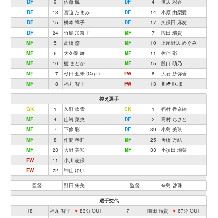
DF
9
佐藤 楓
DF
4
渡辺 彩香
DF
13
宮迫 たまみ
DF
14
小原 由梨愛
DF
15
橋本 祥子
DF
17
久保田 麻友
DF
24
竹島 加奈子
MF
7
園田 瑞貴
MF
5
高橋 悠
MF
10
上尾野辺 めぐみ
MF
6
大久保 舞
MF
11
佐伯 彩
MF
10
櫨 まどか
MF
15
阪口 萌乃
MF
17
杉田 亜未 (Cap.)
FW
8
大石 沙弥香
MF
18
福丸 智子
FW
13
川﨑 咲耶
控え選手
GK
1
久野 吹雪
GK
1
福村 香奈絵
MF
4
山嵜 菜央
DF
2
高村 ちさと
MF
7
下條 彩
DF
39
小島 美玖
MF
8
作間 琴莉
MF
25
唐橋 万結
MF
23
大野 美知
MF
33
小須田 璃菜
FW
11
小川 志保
FW
22
神山 ゆい
監督
野田 朱美
監督
辛島 啓珠
選手交代
18
福丸 智子
▼
83分 OUT
7
園田 瑞貴
▼
67分 OUT