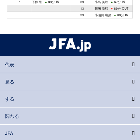
7
下條 彩
▲
83分 IN
39
小島 美玖
▲
67分 IN
13
川﨑 咲耶
▼
89分 OUT
33
小須田 璃菜
▲
89分 IN
代表
見る
する
関わる
JFA