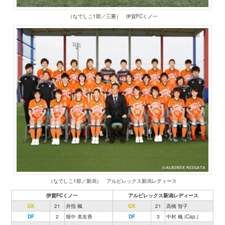
（なでしこ1部／三重） 伊賀FCくノ一
（なでしこ1部／新潟） アルビレックス新潟レディース
伊賀FCくノ一
アルビレックス新潟レディース
GK
21
井指 楓
GK
21
高橋 智子
DF
2
畑中 美友香
DF
3
中村 楓 (Cap.)