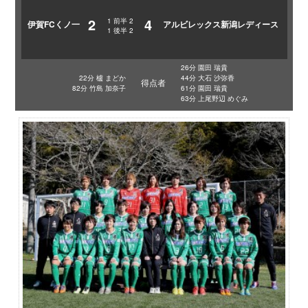
2
4
1
前半
2
伊賀FCくノ一
アルビレックス新潟レディース
1
後半
2
26分 園田 瑞貴
22分 櫨 まどか
44分 大石 沙弥香
得点者
82分 竹島 加奈子
61分 園田 瑞貴
63分 上尾野辺 めぐみ