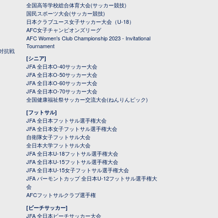
全国高等学校総合体育大会(サッカー競技)
国民スポーツ大会(サッカー競技)
日本クラブユース女子サッカー大会（U-18）
AFC女子チャンピオンズリーグ
AFC Women's Club Championship 2023 - Invitational
Tournament
対抗戦
[シニア]
JFA 全日本O-40サッカー大会
JFA 全日本O-50サッカー大会
JFA 全日本O-60サッカー大会
JFA 全日本O-70サッカー大会
全国健康福祉祭サッカー交流大会(ねんりんピック)
[フットサル]
JFA 全日本フットサル選手権大会
JFA 全日本女子フットサル選手権大会
自衛隊女子フットサル大会
全日本大学フットサル大会
JFA 全日本U-18フットサル選手権大会
JFA 全日本U-15フットサル選手権大会
JFA 全日本U-15女子フットサル選手権大会
JFA バーモントカップ 全日本U-12フットサル選手権大
会
AFCフットサルクラブ選手権
[ビーチサッカー]
JFA 全日本ビーチサッカー大会