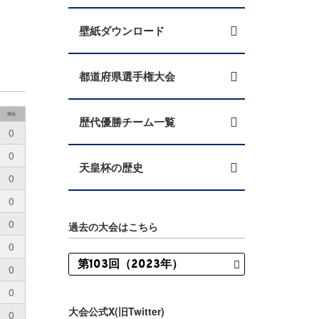
壁紙ダウンロード
都道府県選手権大会
得点
歴代優勝チーム一覧
0
0
天皇杯の歴史
0
0
0
過去の大会はこちら
0
0
0
大会公式X(旧Twitter)
0