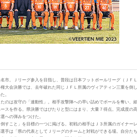
名市。Ｊリーグ参入を目指し、普段は日本フットボールリーグ（ＪＦ
手権大会決勝では、去年破れた同じＪＦＬ所属のヴィアティン三重を倒
めた。
たのは攻守の「連動性」。相手攻撃陣への早い詰めでボールを奪い、
ペースを作る。県決勝ではぴたりと型にはまり、大量７得点。完成度の
本選への弾みをつけた。
倒すこと」を目標の一つに掲げる。初戦の相手はＪ３所属のガイナー
郎選手は「県の代表としてＪリーグのチームと対戦ができる場。自分た