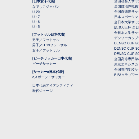
全国社会人サッ
[日本女子代表]
全国自治体職員
なでしこジャパン
全国自衛隊サッ
U-20
U-17
日本スポーツマ
U-16
全日本大学サッ
U-15
総理大臣杯 全
全日本大学サッ
[フットサル日本代表]
デンソーカップ
男子／フットサル
DENSO CUP
男子／U-19フットサル
DENSO CUP
女子／フットサル
DENSO CUP
[ビーチサッカー日本代表]
全国高等専門学
ビーチサッカー
東京エネシスカ
全国専門学校サ
[サッカーe日本代表]
FIFAクラブワ
eスポーツ・サッカー
日本代表アイデンティティ
歴代ジャージ