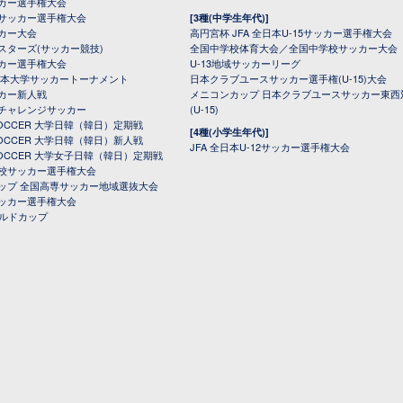
カー選手権大会
サッカー選手権大会
[3種(中学生年代)]
カー大会
高円宮杯 JFA 全日本U-15サッカー選手権大会
スターズ(サッカー競技)
全国中学校体育大会／全国中学校サッカー大会
カー選手権大会
U-13地域サッカーリーグ
日本大学サッカートーナメント
日本クラブユースサッカー選手権(U-15)大会
カー新人戦
メニコンカップ 日本クラブユースサッカー東西
チャレンジサッカー
(U-15)
 SOCCER 大学日韓（韓日）定期戦
[4種(小学生年代)]
 SOCCER 大学日韓（韓日）新人戦
JFA 全日本U-12サッカー選手権大会
 SOCCER 大学女子日韓（韓日）定期戦
校サッカー選手権大会
ップ 全国高専サッカー地域選抜大会
ッカー選手権大会
ールドカップ