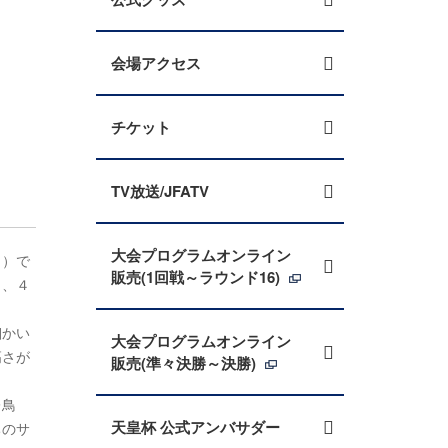
会場アクセス
チケット
TV放送/JFATV
大会プログラムオンライン
Ｌ）で
販売(1回戦～ラウンド16)
し、４
細かい
大会プログラムオンライン
高さが
販売(準々決勝～決勝)
レ鳥
天皇杯 公式アンバサダー
ちのサ