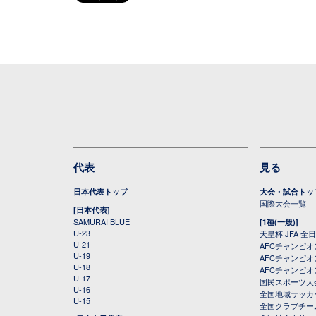
代表
見る
日本代表トップ
大会・試合トッ
国際大会一覧
[日本代表]
SAMURAI BLUE
[1種(一般)]
U-23
天皇杯 JFA 
U-21
AFCチャンピ
U-19
AFCチャンピオン
U-18
AFCチャンピオ
U-17
国民スポーツ大
U-16
全国地域サッカ
U-15
全国クラブチー