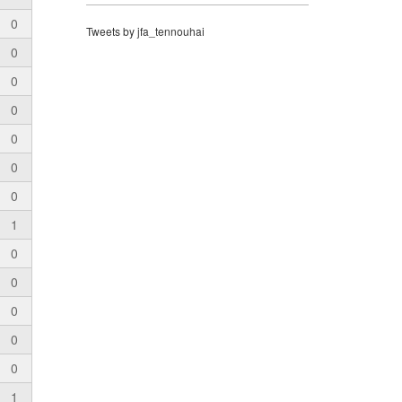
0
Tweets by jfa_tennouhai
0
0
0
0
0
0
1
0
0
0
0
0
1