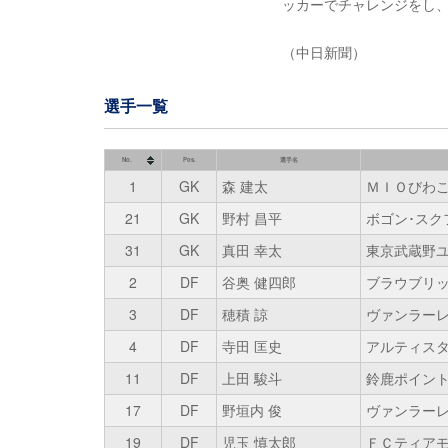
ッカーでチャレンジをし
（中日新聞）
選手一覧
No.
Pos.
選手名
1
GK
森 建太
ＭＩＯびわ
21
GK
野村 昌平
ボゴン･スク
31
GK
真田 幸太
東京武蔵野
2
DF
谷奥 健四郎
ブラウブリ
3
DF
穂積 諒
ヴァンラー
4
DF
寺田 匡史
アルティス
11
DF
上田 駿斗
鈴鹿ポイン
17
DF
野垣内 俊
ヴァンラー
19
DF
児玉 慎太郎
ＦＣティア