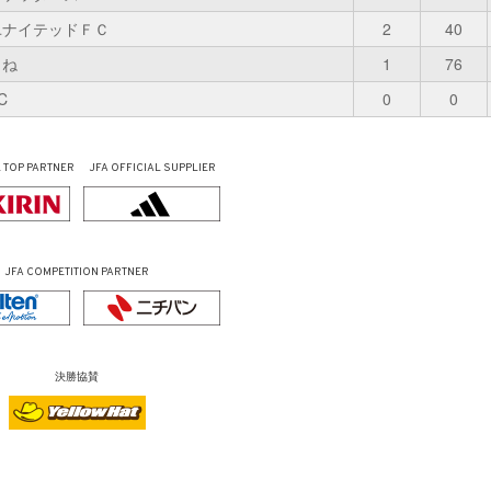
ユナイテッドＦＣ
2
40
まね
1
76
C
0
0
L
TOP PARTNER
JFA OFFICIAL
SUPPLIER
JFA COMPETITION PARTNER
決勝協賛