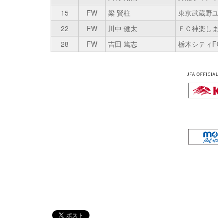
15
FW
梁 賢柱
東京武蔵野
22
FW
川中 健太
ＦＣ神楽し
28
FW
吉田 篤志
栃木シティF
JFA OFFICIA