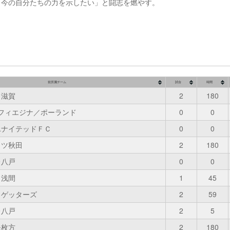
、今の自分たちの力を示したい」と闘志を燃やす。
前所属チーム
試合
時間
こ滋賀
2
180
フィエジナ／ポーランド
0
0
ユナイテッドＦＣ
0
0
ッツ秋田
2
180
レ八戸
0
0
タ浅間
1
45
トゲッターズ
2
59
レ八戸
2
5
モ枚方
2
180