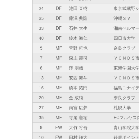
24
DF
池田 直樹
東京武蔵野
25
DF
藤澤 典隆
沖縄ＳＶ
33
DF
石井 大生
湘南ベルマ
40
DF
鈴木 海仁
四日市大学
5
MF
菅野 哲也
奈良クラブ
7
MF
森主 麗司
ＶＯＮＤＳ
8
MF
澤 朋哉
東海学園大
13
MF
安西 海斗
ＶＯＮＤＳ
16
MF
橋本 拓門
福島ユナイ
20
MF
金 成純
奈良クラブ
27
MF
雨宮 広夢
札幌大学
35
MF
寺尾 憲祐
FCマルヤス
9
FW
大竹 将吾
青山学院大
10
FW
田村 翔太
鈴鹿ポイン