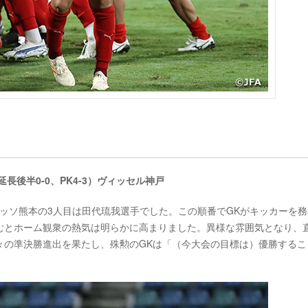
、延長後半0-0、PK4-3）ヴィッセル神戸
ロアッソ熊本の3人目は田代琉我選手でした。この順番でGKがキッカーを
むとホーム観衆の熱気は明らかに高まりました。異様な雰囲気となり、
々の準決勝進出を果たし、殊勲のGKは「（今大会の目標は）優勝するこ