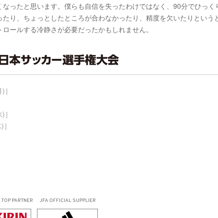
くなったと思います。僕らも自信を失ったわけではなく、90分でひっく
ったり、ちょっとしたところが合わなかったり、精度を欠いたりという
トロールする冷静さが必要だったかもしれません。
月)］
水)］
)］
L
TOP PARTNER
JFA OFFICIAL
SUPPLIER