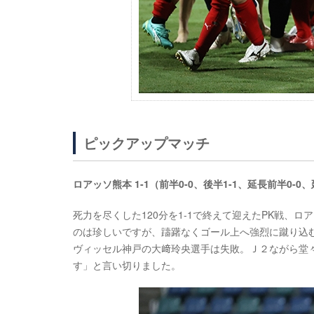
ピックアップマッチ
ロアッソ熊本 1-1（前半0-0、後半1-1、延長前半0-0
死力を尽くした120分を1-1で終えて迎えたPK戦、
のは珍しいですが、躊躇なくゴール上へ強烈に蹴り込
ヴィッセル神戸の大﨑玲央選手は失敗。Ｊ２ながら堂
す」と言い切りました。