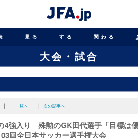
表
見る
する
関わる
大会・試合
│
一覧へ
│
次の記事へ
の4強入り 殊勲のGK田代選手「目標は
第103回全日本サッカー選手権大会