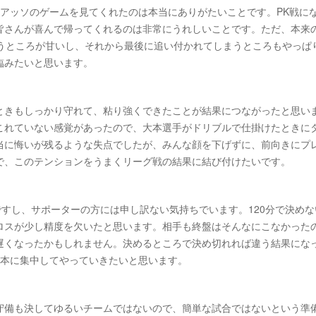
アッソのゲームを見てくれたのは本当にありがたいことです。PK戦に
皆さんが喜んで帰ってくれるのは非常にうれしいことです。ただ、本来
いうところが甘いし、それから最後に追い付かれてしまうところもやっぱ
臨みたいと思います。
ときもしっかり守れて、粘り強くできたことが結果につながったと思い
これていない感覚があったので、大本選手がドリブルで仕掛けたときに
当に悔いが残るような失点でしたが、みんな顔を下げずに、前向きにプ
で、このテンションをうまくリーグ戦の結果に結び付けたいです。
ですし、サポーターの方には申し訳ない気持ちでいます。120分で決めな
ロスが少し精度を欠いたと思います。相手も終盤はそんなにこなかった
遅くなったかもしれません。決めるところで決め切れれば違う結果にな
1本に集中してやっていきたいと思います。
守備も決してゆるいチームではないので、簡単な試合ではないという準