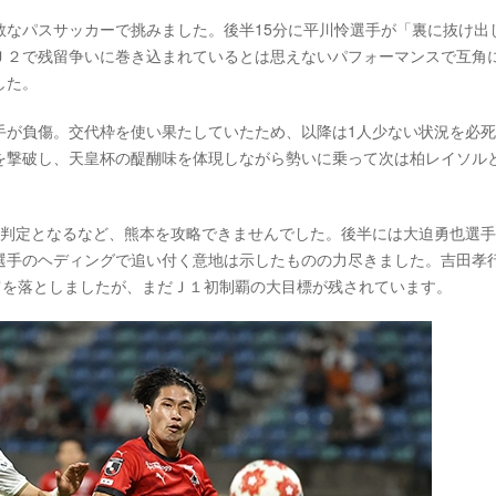
敢なパスサッカーで挑みました。後半15分に平川怜選手が「裏に抜け出
Ｊ２で残留争いに巻き込まれているとは思えないパフォーマンスで互角
した。
手が負傷。交代枠を使い果たしていたため、以降は1人少ない状況を必
を撃破し、天皇杯の醍醐味を体現しながら勢いに乗って次は柏レイソル
ド判定となるなど、熊本を攻略できませんでした。後半には大迫勇也選
選手のヘディングで追い付く意地は示したものの力尽きました。吉田孝
肩を落としましたが、まだＪ１初制覇の大目標が残されています。