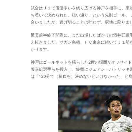
試合はＪ１で優勝争いを繰り広げる神戸を相手に、果
ち着いて決められた。狙い通り」という先制ゴール。
合いましたが、逃げ切ることは叶わず、窮地に陥りま
延長前半終了間際に、まだ出場したばかりの酒井匠選
え抜きました。サガン鳥栖、ＦＣ東京に続いてＪ１勢
かります。
神戸はゴールネットを揺らした2度の場面がオフサイ
藤嘉紀選手らを投入し、終盤にジェアン・パトリッキ
は「120分で（勝負を）決めないといけなかった」と