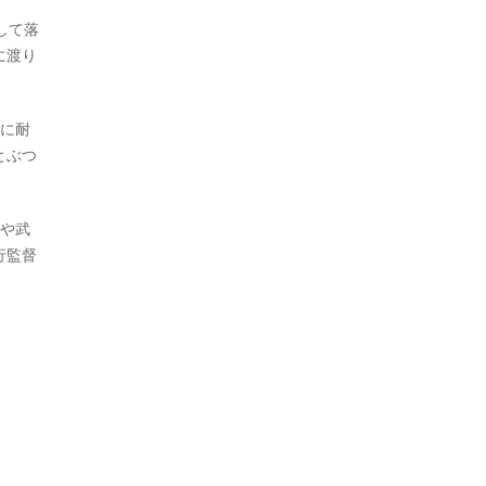
して落
に渡り
死に耐
とぶつ
手や武
行監督