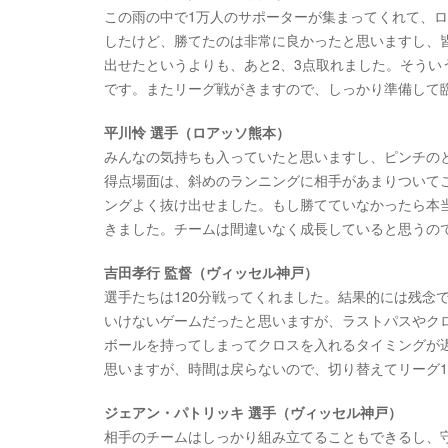
この雨の中で1万人のサポーターが集まってくれて、ロ
したけど、勝てたのは非常に良かったと思いますし、
出せたというよりも、あと2、3点取れました。そう
です。またリーグ戦がきますので、しっかり準備して
平川怜 選手（ロアッソ熊本）
みんなの気持ちも入っていたと思いますし、ピンチの
得点場面は、斜めのランニングに相手があまりついて
ングよく抜け出せました。もし勝てていなかったら本
きました。チームは間違いなく成長していると思うの
吉田孝行 監督（ヴィッセル神戸）
選手たちは120分戦ってくれました。結果的には残念
いけないゲームだったと思いますが、ラストパスやク
ボールを持ってしまってクロスを入れるタイミングが
思いますが、時間は戻らないので、切り替えてリーグ
ジェアン・パトリッキ 選手（ヴィッセル神戸）
相手のチームはしっかり組み立てることもできるし、