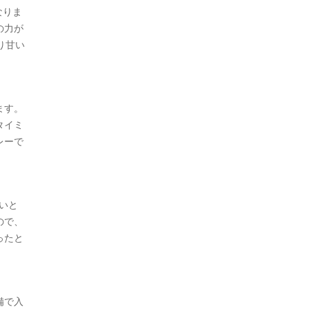
なりま
の力が
り甘い
ます。
タイミ
レーで
いと
ので、
ったと
備で入