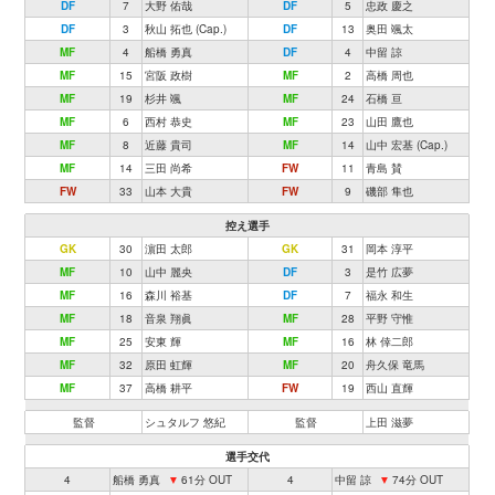
DF
7
大野 佑哉
DF
5
忠政 慶之
DF
3
秋山 拓也 (Cap.)
DF
13
奥田 颯太
MF
4
船橋 勇真
DF
4
中留 諒
MF
15
宮阪 政樹
MF
2
高橋 周也
MF
19
杉井 颯
MF
24
石橋 亘
MF
6
西村 恭史
MF
23
山田 鷹也
MF
8
近藤 貴司
MF
14
山中 宏基 (Cap.)
MF
14
三田 尚希
FW
11
青島 賛
FW
33
山本 大貴
FW
9
磯部 隼也
控え選手
GK
30
濵田 太郎
GK
31
岡本 淳平
MF
10
山中 麗央
DF
3
是竹 広夢
MF
16
森川 裕基
DF
7
福永 和生
MF
18
音泉 翔眞
MF
28
平野 守惟
MF
25
安東 輝
MF
16
林 倖二郎
MF
32
原田 虹輝
MF
20
舟久保 竜馬
MF
37
高橋 耕平
FW
19
西山 直輝
監督
シュタルフ 悠紀
監督
上田 滋夢
選手交代
4
船橋 勇真
▼
61分 OUT
4
中留 諒
▼
74分 OUT