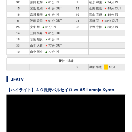
32
原田 虹輝
▲
61分 IN
7
福永 和生
▲
74分 IN
15
宮阪 政樹
▼
61分 OUT
23
山田 鷹也
▼
85分 OUT
16
森川 裕基
▲
61分 IN
19
西山 直輝
▲
85分 IN
8
近藤 貴司
▼
61分 OUT
24
石橋 亘
▼
88分 OUT
25
安東 輝
▲
61分 IN
28
平野 守惟
▲
88分 IN
14
三田 尚希
▼
61分 OUT
18
音泉 翔眞
▲
61分 IN
33
山本 大貴
▼
77分 OUT
10
山中 麗央
▲
77分 IN
警告・退場
9
磯部 隼也
15分
JFATV
【ハイライト】ＡＣ長野パルセイロ vs AS.Laranja Kyoto