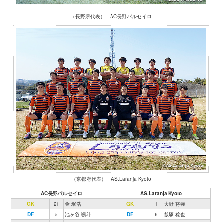
（長野県代表） AC長野パルセイロ
（京都府代表） AS.Laranja Kyoto
AC長野パルセイロ
AS.Laranja Kyoto
GK
21
金 珉浩
GK
1
大野 将弥
DF
5
池ヶ谷 颯斗
DF
6
飯塚 稔也