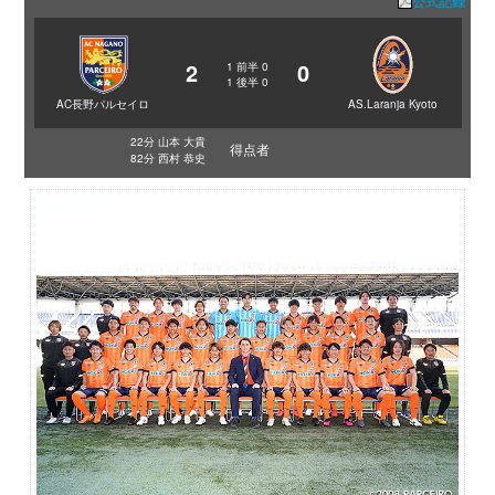
公式記録
2
0
1
前半
0
1
後半
0
AC長野パルセイロ
AS.Laranja Kyoto
22分 山本 大貴
得点者
82分 西村 恭史