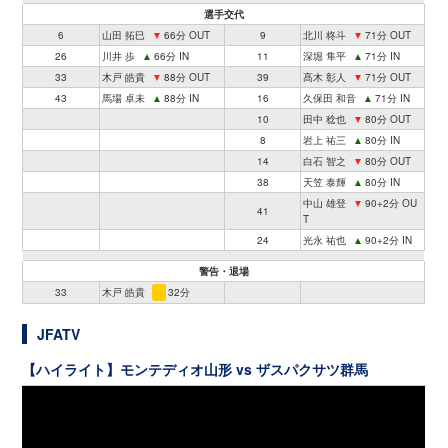
選手交代
6
山田 拓巳
▼
66分 OUT
9
北川 柊斗
▼
71分 OUT
26
川井 歩
▲
66分 IN
11
深堀 隼平
▲
71分 IN
33
木戸 皓貴
▼
88分 OUT
39
髙木 彰人
▼
71分 OUT
43
馬場 卓未
▲
88分 IN
16
久保田 和音
▲
71分 IN
10
田中 稔也
▼
80分 OUT
8
岩上 祐三
▲
80分 IN
14
白石 智之
▼
80分 OUT
38
天笠 泰輝
▲
80分 IN
中山 雄登
▼
90+2分 OU
41
T
24
光永 祐也
▲
90+2分 IN
警告・退場
33
木戸 皓貴
32分
JFATV
【ハイライト】モンテディオ山形 vs ザスパクサツ群馬