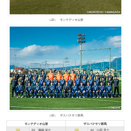
（J2） モンテディオ山形
（J2） ザスパクサツ群馬
モンテディオ山形
ザスパクサツ群馬
GK
23
藤嶋 栄介
GK
44
山田 晃士