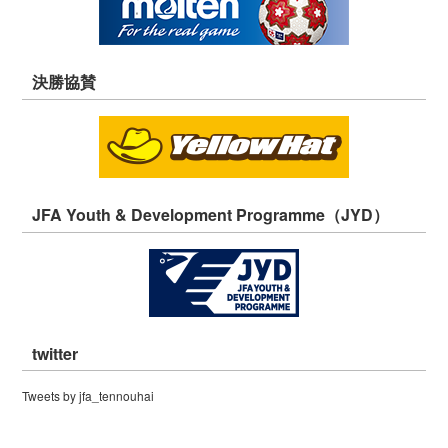
決勝協賛
JFA Youth & Development Programme（JYD）
twitter
Tweets by jfa_tennouhai