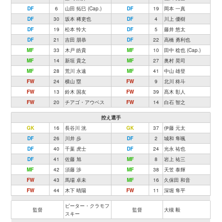
DF
6
山田 拓巳 (Cap.)
DF
19
岡本 一真
DF
30
坂本 稀吏也
DF
4
川上 優樹
DF
19
松本 怜大
DF
5
藤井 悠太
DF
21
吉田 朋恭
DF
22
高橋 勇利也
MF
33
木戸 皓貴
MF
10
田中 稔也 (Cap.)
MF
14
新垣 貴之
MF
27
奥村 晃司
MF
28
荒川 永遠
MF
41
中山 雄登
FW
24
横山 塁
FW
9
北川 柊斗
FW
13
鈴木 国友
FW
39
髙木 彰人
FW
20
チアゴ・アウベス
FW
14
白石 智之
控え選手
GK
16
長谷川 洸
GK
37
伊藤 元太
DF
26
川井 歩
DF
2
城和 隼颯
DF
40
千葉 虎士
DF
24
光永 祐也
DF
41
佐藤 旭
MF
8
岩上 祐三
MF
42
須藤 渉
MF
38
天笠 泰輝
FW
43
馬場 卓未
MF
16
久保田 和音
FW
44
木下 晴陽
FW
11
深堀 隼平
ピーター・クラモフ
監督
監督
大槻 毅
スキー