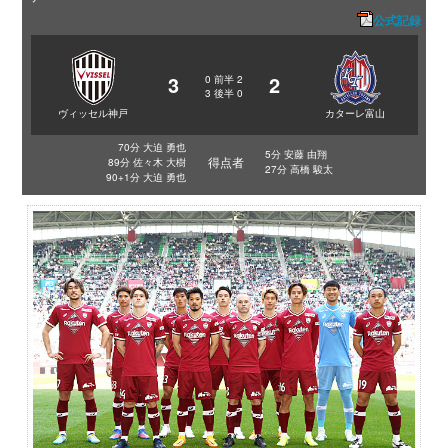
公式記録
3
2
0
前半
2
3
後半
0
ヴィッセル神戸
カターレ富山
70分 大迫 勇也
5分 安藤 由翔
得点者
89分 佐々木 大樹
27分 高橋 駿太
90+1分 大迫 勇也