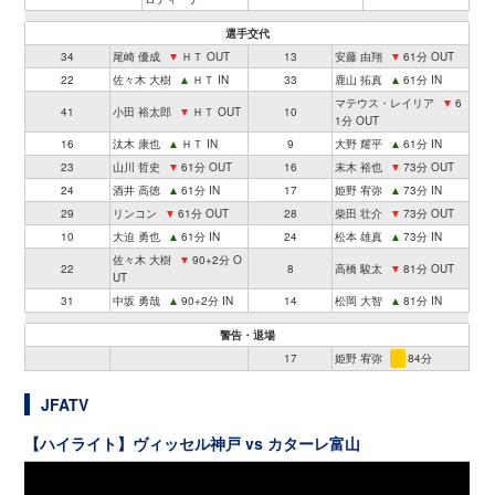
選手交代
34
尾崎 優成
▼
ＨＴ OUT
13
安藤 由翔
▼
61分 OUT
22
佐々木 大樹
▲
ＨＴ IN
33
鹿山 拓真
▲
61分 IN
マテウス・レイリア
▼
6
41
小田 裕太郎
▼
ＨＴ OUT
10
1分 OUT
16
汰木 康也
▲
ＨＴ IN
9
大野 耀平
▲
61分 IN
23
山川 哲史
▼
61分 OUT
16
末木 裕也
▼
73分 OUT
24
酒井 高徳
▲
61分 IN
17
姫野 宥弥
▲
73分 IN
29
リンコン
▼
61分 OUT
28
柴田 壮介
▼
73分 OUT
10
大迫 勇也
▲
61分 IN
24
松本 雄真
▲
73分 IN
佐々木 大樹
▼
90+2分 O
22
8
高橋 駿太
▼
81分 OUT
UT
31
中坂 勇哉
▲
90+2分 IN
14
松岡 大智
▲
81分 IN
警告・退場
17
姫野 宥弥
84分
JFATV
【ハイライト】ヴィッセル神戸 vs カターレ富山