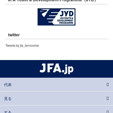
twitter
Tweets by jfa_tennouhai
代表
見る
する