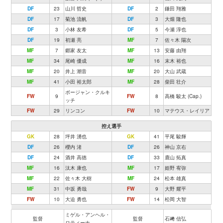
DF
23
山川 哲史
DF
2
鎌田 翔雅
DF
17
菊池 流帆
DF
3
大畑 隆也
DF
3
小林 友希
DF
5
今瀬 淳也
DF
19
初瀬 亮
MF
7
佐々木 陽次
MF
7
郷家 友太
MF
13
安藤 由翔
MF
34
尾崎 優成
MF
16
末木 裕也
MF
20
井上 潮音
MF
20
大山 武蔵
MF
41
小田 裕太郎
MF
28
柴田 壮介
ボージャン・クルキ
FW
9
FW
8
高橋 駿太 (Cap.)
ッチ
FW
29
リンコン
FW
10
マテウス・レイリア
控え選手
GK
28
坪井 湧也
GK
41
平尾 駿輝
DF
26
櫻内 渚
DF
26
神山 京右
DF
24
酒井 高徳
DF
33
鹿山 拓真
MF
16
汰木 康也
MF
17
姫野 宥弥
MF
22
佐々木 大樹
MF
24
松本 雄真
MF
31
中坂 勇哉
FW
9
大野 耀平
FW
10
大迫 勇也
FW
14
松岡 大智
ミゲル・アンヘル・
監督
監督
石﨑 信弘
ロティーナ