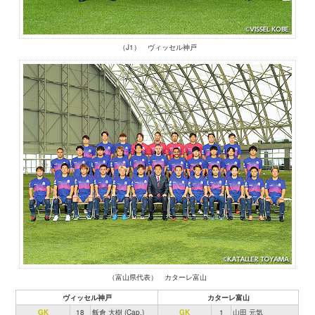
（J1） ヴィッセル神戸
（富山県代表） カターレ富山
ヴィッセル神戸
カターレ富山
GK
18
飯倉 大樹 (Cap.)
GK
1
山田 元気