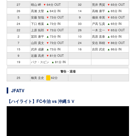
27
晴山 岬
▼
64分 OUT
32
荒井 秀賀
▼
65分 OUT
26
髙瀨 太聖
▲
64分 IN
14
高橋 康平
▲
65分 IN
5
安藤 智哉
▼
73分 OUT
9
儀保 幸英
▼
65分 OUT
24
下口 稚葉
▲
73分 IN
33
戸高 弘貴
▲
65分 IN
22
上原 拓郎
▼
73分 OUT
26
一木 立一
▼
65分 OUT
2
冨田 康平
▲
73分 IN
10
髙原 直泰
▲
65分 IN
7
山田 貴文
▼
73分 OUT
24
安在 和樹
▼
86分 OUT
15
武井 成豪
▲
73分 IN
16
吉田 武史
▲
86分 IN
9
近藤 高虎
▼
81分 OUT
19
パク・スビン
▲
81分 IN
警告・退場
25
楠美 圭史
62分
JFATV
【ハイライト】FC今治 vs 沖縄ＳＶ