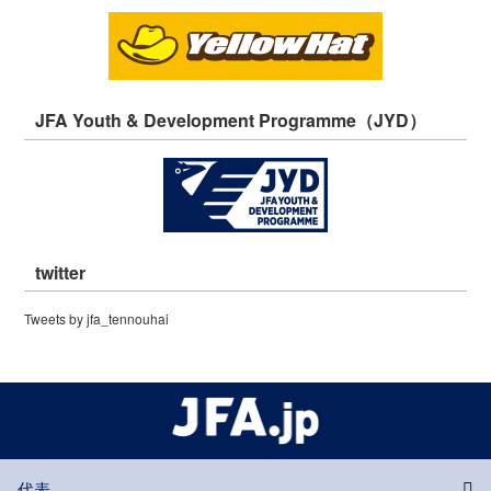
JFA Youth & Development Programme（JYD）
twitter
Tweets by jfa_tennouhai
代表