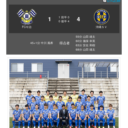
公式記録
1
4
1
前半
0
0
後半
4
FC今治
沖縄ＳＶ
55分 山田 雄太
60分 儀保 幸英
得点者
45+1分 中川 風希
63分 安在 和樹
68分 山田 雄太