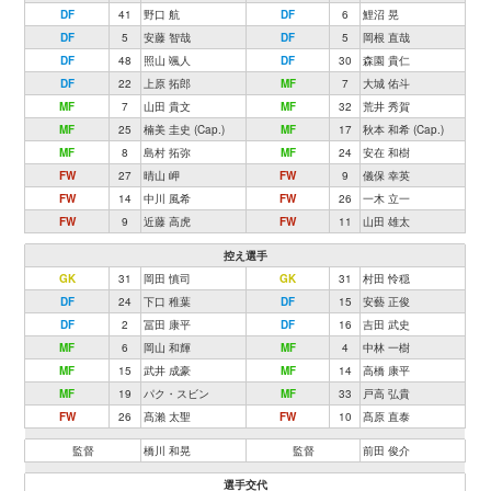
DF
41
野口 航
DF
6
鯉沼 晃
DF
5
安藤 智哉
DF
5
岡根 直哉
DF
48
照山 颯人
DF
30
森園 貴仁
DF
22
上原 拓郎
MF
7
大城 佑斗
MF
7
山田 貴文
MF
32
荒井 秀賀
MF
25
楠美 圭史 (Cap.)
MF
17
秋本 和希 (Cap.)
MF
8
島村 拓弥
MF
24
安在 和樹
FW
27
晴山 岬
FW
9
儀保 幸英
FW
14
中川 風希
FW
26
一木 立一
FW
9
近藤 高虎
FW
11
山田 雄太
控え選手
GK
31
岡田 慎司
GK
31
村田 怜穏
DF
24
下口 稚葉
DF
15
安藝 正俊
DF
2
冨田 康平
DF
16
吉田 武史
MF
6
岡山 和輝
MF
4
中林 一樹
MF
15
武井 成豪
MF
14
高橋 康平
MF
19
パク・スビン
MF
33
戸高 弘貴
FW
26
髙瀨 太聖
FW
10
髙原 直泰
監督
橋川 和晃
監督
前田 俊介
選手交代