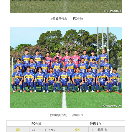
（愛媛県代表） FC今治
（沖縄県代表） 沖縄ＳＶ
FC今治
沖縄ＳＶ
GK
23
イ・ドヒョン
GK
1
花田 力