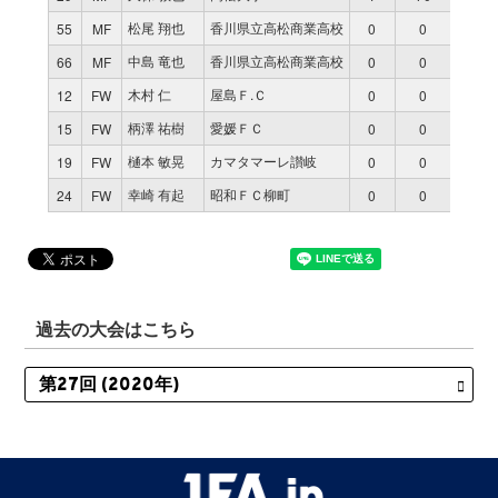
松尾 翔也
香川県立高松商業高校
55
MF
0
0
0
中島 竜也
香川県立高松商業高校
66
MF
0
0
0
木村 仁
屋島Ｆ.Ｃ
12
FW
0
0
0
柄澤 祐樹
愛媛ＦＣ
15
FW
0
0
0
樋本 敏晃
カマタマーレ讃岐
19
FW
0
0
0
幸崎 有起
昭和ＦＣ柳町
24
FW
0
0
0
過去の大会はこちら