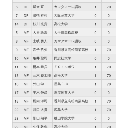
帰来 直
カマタマーレ讃岐
6
DF
1
70
0
浪指 祥司
大阪産業大学
7
DF
0
0
0
枝川 光貴
高松大学
14
DF
1
70
0
大谷 託海
大手前高松高校
5
MF
0
0
0
土岐 勇人
カマタマーレ讃岐
8
MF
0
0
0
図子 哲矢
香川県立高松商業高校
9
MF
1
70
0
亀井 聖司
同志社大学
10
MF
0
0
0
橋本 恭兵
ＦＣミルポワ
11
MF
1
70
1
三木 慶太郎
高松大学
13
MF
1
70
0
外山 学
屋島Ｆ.Ｃ
16
MF
1
70
0
平木 伸彦
鹿屋体育大学
17
MF
0
0
0
堀内 洋司
香川県立高松商業高校
18
MF
1
70
0
川口 大貴
広島大学
22
MF
1
70
0
影山 翔平
桃山学院大学
28
MF
0
0
0
久保 敦也
高松大学
29
MF
1
70
0