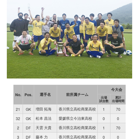
今大会
選手名
前所属チーム
No.
Pos.
出場
累計
得点
試合数
出場時間
増田 拓海
香川県立高松商業高校
21
GK
1
70
0
松本 昌法
愛媛県立今治東高校
32
GK
0
0
0
天雲 大貴
香川県立高松商業高校
2
DF
1
70
0
藤本 力
香川県立高松商業高校
3
DF
0
0
0