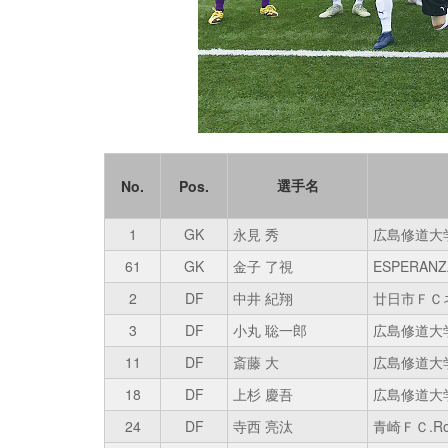
選手名
No.
Pos.
1
GK
永見 秀
広島修道大
61
GK
金子 了視
ESPERAN
2
DF
中井 紀翔
廿日市ＦＣ
3
DF
小丸 聡一郎
広島修道大
11
DF
斎藤 大
広島修道大
18
DF
上杉 慶吾
広島修道大
24
DF
寺西 亮汰
青崎ＦＣ.Ro