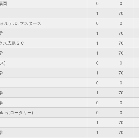
福岡
0
0
1
70
ォルテ.Ｄ.マスターズ
0
0
学
1
70
クス広島ＳＣ
1
70
学
1
70
リス)
0
0
学
1
70
0
0
学
1
70
学
0
0
tary(ロータリー)
0
0
1
70
学
1
70