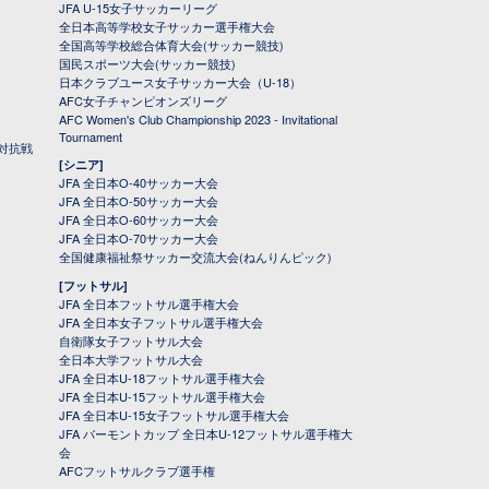
JFA U-15女子サッカーリーグ
全日本高等学校女子サッカー選手権大会
全国高等学校総合体育大会(サッカー競技)
国民スポーツ大会(サッカー競技)
日本クラブユース女子サッカー大会（U-18）
AFC女子チャンピオンズリーグ
AFC Women's Club Championship 2023 - Invitational
Tournament
対抗戦
[シニア]
JFA 全日本O-40サッカー大会
JFA 全日本O-50サッカー大会
JFA 全日本O-60サッカー大会
JFA 全日本O-70サッカー大会
全国健康福祉祭サッカー交流大会(ねんりんピック)
[フットサル]
JFA 全日本フットサル選手権大会
JFA 全日本女子フットサル選手権大会
自衛隊女子フットサル大会
全日本大学フットサル大会
JFA 全日本U-18フットサル選手権大会
JFA 全日本U-15フットサル選手権大会
JFA 全日本U-15女子フットサル選手権大会
JFA バーモントカップ 全日本U-12フットサル選手権大
会
AFCフットサルクラブ選手権