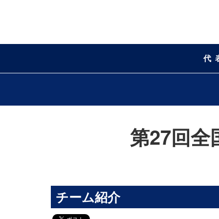
代
第27回
チーム紹介