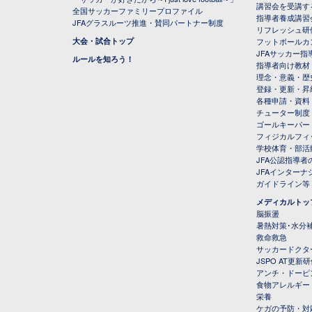
講習会を受講す
全国サッカーファミリープロファイル
指導者養成講習
JFAグラスルーツ推進・賛同パートナー制度
リフレッシュ研
大会・試合トップ
フットボールカ
JFAサッカー指導
ルールを知ろう！
指導者向け教材
理念・意義・歴
登録・更新・昇
各種申請・資料
チューター制度
ゴールキーパー
フィジカルフィ
学校体育・部活
JFA公認指導者
JFAインター
ガイドライン等
メディカルトッ
脳振盪
暑熱対策･水分
救命救急
サッカードクタ
JSPO AT更新
アンチ・ドーピ
食物アレルギー
栄養
ケガの予防・対