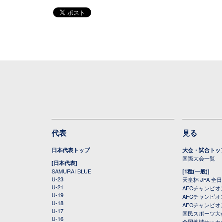
代表
見る
日本代表トップ
大会・試合トッ
国際大会一覧
[日本代表]
SAMURAI BLUE
[1種(一般)]
U-23
天皇杯 JFA 
U-21
AFCチャンピ
U-19
AFCチャンピオン
U-18
AFCチャンピオ
U-17
国民スポーツ大
U-16
全国地域サッカ