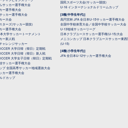
国民スポーツ大会(サッカー競技)
ムサッカー選手権大会
U-16 インターナショナルドリームカップ
カー選手権大会
サッカー選手権大会
[3種(中学生年代)]
カー大会
高円宮杯 JFA 全日本U-15サッカー選手権大会
スターズ(サッカー競技)
全国中学校体育大会／全国中学校サッカー大会
カー選手権大会
U-13地域サッカーリーグ
日本大学サッカートーナメント
日本クラブユースサッカー選手権(U-15)大会
カー新人戦
メニコンカップ 日本クラブユースサッカー東西
チャレンジサッカー
(U-15)
 SOCCER 大学日韓（韓日）定期戦
[4種(小学生年代)]
 SOCCER 大学日韓（韓日）新人戦
JFA 全日本U-12サッカー選手権大会
 SOCCER 大学女子日韓（韓日）定期戦
校サッカー選手権大会
ップ 全国高専サッカー地域選抜大会
ッカー選手権大会
ールドカップ