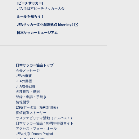
[ビーチサッカー]
JFA 全日本ビーチサッカー大会
ルールを知ろう！
JFAサッカー文化創造拠点 blue-ing!
日本サッカーミュージアム
日本サッカー協会トップ
会長メッセージ
JFAの概要
JFAの目標
JFA成長戦略
各種規程・規則
登録・申請・手続き
情報開示
ESGデータ集（GRI対照表）
価値創造ストーリー
サステナビリティ活動（アスパス！）
日本サッカー協会 100周年特設サイト
アクセス・フォー・オール
JFA×文京 Dream Project
JFA DREAM FUND