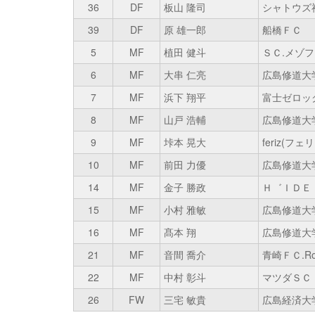
36
DF
板山 隆司
シャトウズ
39
DF
原 雄一郎
船橋ＦＣ
5
MF
植田 健斗
ＳＣ.メゾフ
6
MF
大串 仁亮
広島修道大
7
MF
浜下 翔平
富士ゼロッ
8
MF
山戸 浩輔
広島修道大
9
MF
垰本 晃大
feriz(フェ
10
MF
前田 力優
広島修道大
14
MF
金子 勝政
Ｈ゛ＩＤＥ
15
MF
小村 雅敏
広島修道大
16
MF
髙本 翔
広島修道大
21
MF
音間 喬介
青崎ＦＣ.Ro
22
MF
中村 彰斗
マツダＳＣ
26
FW
三宅 敏貴
広島経済大