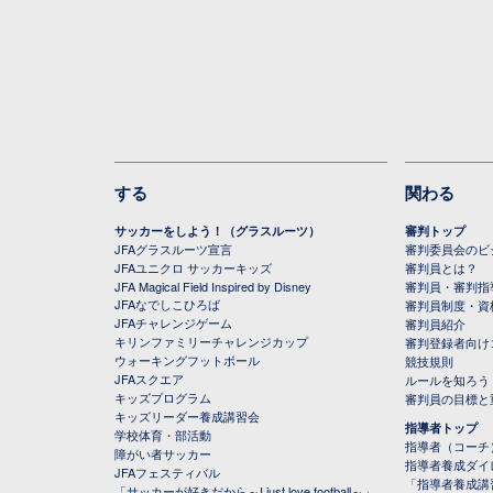
する
関わる
サッカーをしよう！（グラスルーツ）
審判トップ
JFAグラスルーツ宣言
審判委員会のビジ
JFAユニクロ サッカーキッズ
審判員とは？
JFA Magical Field Inspired by Disney
審判員・審判指
JFAなでしこひろば
審判員制度・資
JFAチャレンジゲーム
審判員紹介
キリンファミリーチャレンジカップ
審判登録者向け
ウォーキングフットボール
競技規則
JFAスクエア
ルールを知ろう
キッズプログラム
審判員の目標と
キッズリーダー養成講習会
指導者トップ
学校体育・部活動
指導者（コーチ
障がい者サッカー
指導者養成ダイ
JFAフェスティバル
「指導者養成講
「サッカーが好きだから～I just love football～」