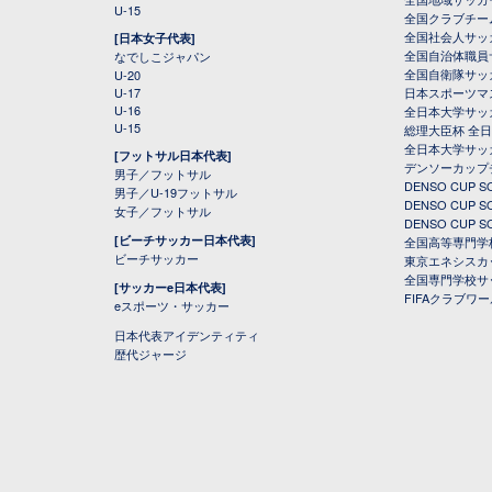
U-15
全国クラブチー
全国社会人サッ
[日本女子代表]
全国自治体職員
なでしこジャパン
全国自衛隊サッ
U-20
U-17
日本スポーツマ
U-16
全日本大学サッ
U-15
総理大臣杯 全
全日本大学サッ
[フットサル日本代表]
デンソーカップ
男子／フットサル
DENSO CUP
男子／U-19フットサル
DENSO CUP
女子／フットサル
DENSO CUP
[ビーチサッカー日本代表]
全国高等専門学
ビーチサッカー
東京エネシスカ
全国専門学校サ
[サッカーe日本代表]
FIFAクラブワ
eスポーツ・サッカー
日本代表アイデンティティ
歴代ジャージ