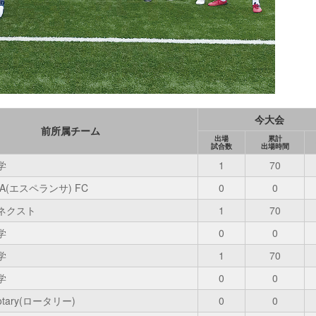
今大会
前所属チーム
出場
累計
試合数
出場時間
学
1
70
ZA(エスペランサ) FC
0
0
ネクスト
1
70
学
0
0
学
1
70
学
0
0
tary(ロータリー)
0
0