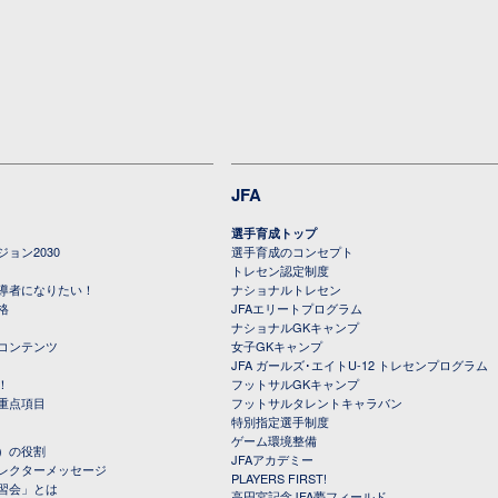
JFA
選手育成トップ
ョン2030
選手育成のコンセプト
トレセン認定制度
導者になりたい！
ナショナルトレセン
格
JFAエリートプログラム
ナショナルGKキャンプ
コンテンツ
女子GKキャンプ
JFA ガールズ･エイトU-12 トレセンプログラム
！
フットサルGKキャンプ
重点項目
フットサルタレントキャラバン
特別指定選手制度
ゲーム環境整備
）の役割
JFAアカデミー
レクターメッセージ
PLAYERS FIRST!
習会」とは
高円宮記念JFA夢フィールド