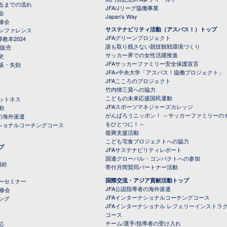
るまでの流れ
JFA/Jリーグ協働事業
会
Japan's Way
修会
サステナビリティ活動（アスパス！）トップ
ンファレンス
JFAグリーンプロジェクト
教本2024
誰も取り残さない競技観戦環境づくり
 販売
サッカー界での女性活躍推進
史
JFAサッカーファミリー安全保護宣言
級・失効
JFA×中央大学「アスパス！協働プロジェクト」
JFAこころのプロジェクト
竹内悌三賞への協力
こどもの未来応援国民運動
ットネス
JFAスポーツマネジャーズカレッジ
動
がんばろうニッポン！ ～サッカーファミリーの
の海外派遣
をひとつに！～
ナショナルコーチングコース
復興支援活動
こども宅食プロジェクトへの協力
プ
JFAサステナビリティレポート
（PDFファイル）
国連グローバル・コンパクトへの参加
補給
寄付月間賛同パートナー活動
国際交流・アジア貢献活動トップ
ーセミナー
JFA公認指導者の海外派遣
研修会
JFAインターナショナルコーチングコース
ング
JFAインターナショナル レフェリーインストラ
コース
チーム/選手/指導者の受け入れ
応