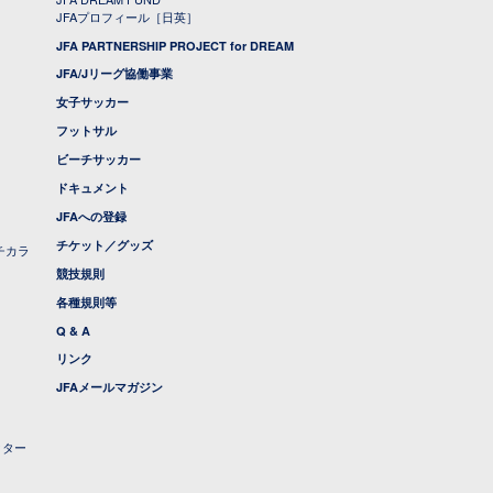
JFAプロフィール［日英］
JFA PARTNERSHIP PROJECT for DREAM
JFA/Jリーグ協働事業
女子サッカー
フットサル
ビーチサッカー
ドキュメント
JFAへの登録
チケット／グッズ
チカラ
競技規則
各種規則等
Q & A
リンク
JFAメールマガジン
クター