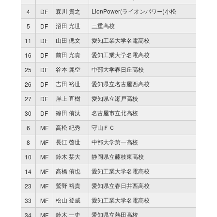
森川 貴之
LionPower(ライオンパワー)小松
4
DF
沼田 光世
三重高校
5
DF
山田 偲文
愛知工業大学名電高校
11
DF
前田 光貴
愛知工業大学名電高校
16
DF
谷本 麗空
中部大学春日丘高校
25
DF
吉田 裕世
愛知県立名古屋西高校
26
DF
岸上 直樹
愛知県立瀬戸高校
27
DF
篠田 侑汰
名古屋市立北高校
30
DF
高松 紀秀
守山ＦＣ
6
MF
長江 啓世
中部大学第一高校
8
MF
鈴木 栞大
静岡県立藤枝東高校
10
MF
高橋 侑也
愛知工業大学名電高校
14
MF
鷲野 裕貴
愛知県立春日井西高校
23
MF
松山 登威
愛知工業大学名電高校
33
MF
鈴木 一史
愛知県立熱田高校
34
MF