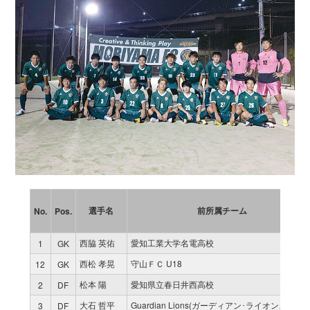
選手名
前所属チーム
No.
Pos.
西脇 英佑
愛知工業大学名電高校
1
GK
西松 孝晃
守山ＦＣ U18
12
GK
松本 陽
愛知県立春日井西高校
2
DF
大石 哲平
Guardian Lions(ガーディアン･ライオンズ) SET
3
DF