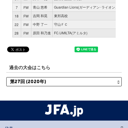
青山 悠希
Guardian Lions(ガーディアン･ライオンズ) SET
7
FW
吉岡 和晃
東邦高校
18
FW
中野 了一
守山ＦＣ
22
FW
原田 和乃進
FC.UMILTA(アミルタ)
28
FW
過去の大会はこちら