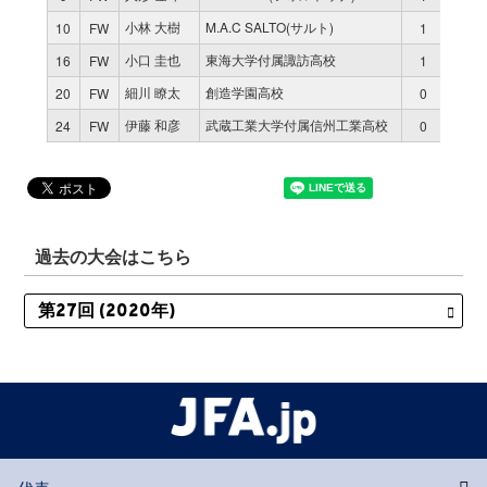
小林 大樹
M.A.C SALTO(サルト)
10
FW
1
66
小口 圭也
東海大学付属諏訪高校
16
FW
1
4
細川 瞭太
創造学園高校
20
FW
0
0
伊藤 和彦
武蔵工業大学付属信州工業高校
24
FW
0
0
過去の大会はこちら