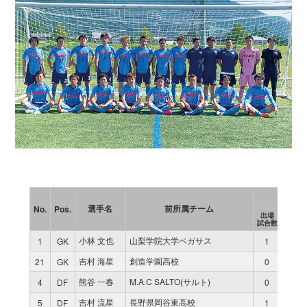
今大
選手名
前所属チーム
No.
Pos.
出場
累計
試合数
出場時
小林 文也
山梨学院大学ペガサス
1
GK
1
70
吉村 海星
創造学園高校
21
GK
0
0
熊谷 一春
M.A.C SALTO(サルト)
4
DF
0
0
吉村 流星
長野県岡谷東高校
5
DF
1
70