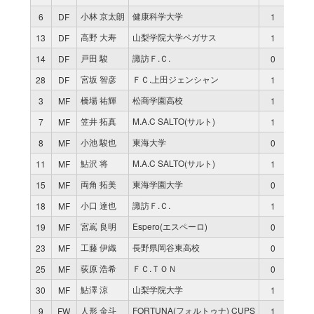
小林 京太朗
健康科学大学
6
DF
1
70
高野 大寿
山梨学院大学ペガサス
13
DF
1
65
戸田 駿
諏訪Ｆ.Ｃ.
14
DF
0
0
宮坂 智彦
ＦＣ.上田ジェンシャン
28
DF
1
70
橋場 祐輝
松商学園高校
3
MF
1
70
笠井 拓真
M.A.C SALTO(サルト)
7
MF
1
70
小池 駿也
東海大学
8
MF
0
0
鮎沢 将
M.A.C SALTO(サルト)
11
MF
1
70
両角 拓美
東海学園大学
15
MF
0
0
小口 達也
諏訪Ｆ.Ｃ.
18
MF
1
5
宮嶌 良明
Espero(エスペーロ)
19
MF
0
0
工藤 伊織
長野県岡谷東高校
23
MF
0
0
荻原 浩希
ＦＣ.ＴＯＮ
25
MF
0
0
鮎澤 涼
山梨学院大学
30
MF
1
70
人形 金斗
FORTUNA(フォルトゥナ) CUPS
9
FW
1
70