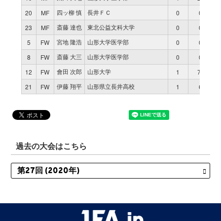
四ッ柳 慎
長井ＦＣ
20
MF
0
0
斎藤 達也
東北公益文科大学
23
MF
0
0
宮地 隆浩
山形大学医学部
5
FW
0
0
斎藤 大三
山形大学医学部
8
FW
0
0
會田 次郎
山形大学
12
FW
1
70
伊藤 翔平
山形県立長井高校
21
FW
1
6
過去の大会はこちら