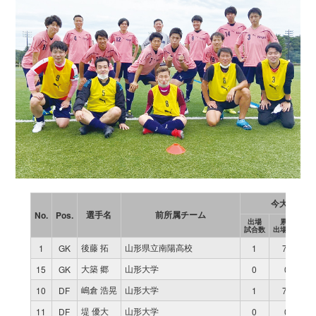
今大会
選手名
前所属チーム
No.
Pos.
出場
累計
得
試合数
出場時間
後藤 拓
山形県立南陽高校
1
GK
1
70
大築 郷
山形大学
15
GK
0
0
嶋倉 浩晃
山形大学
10
DF
1
70
堤 優大
山形大学
11
DF
0
0