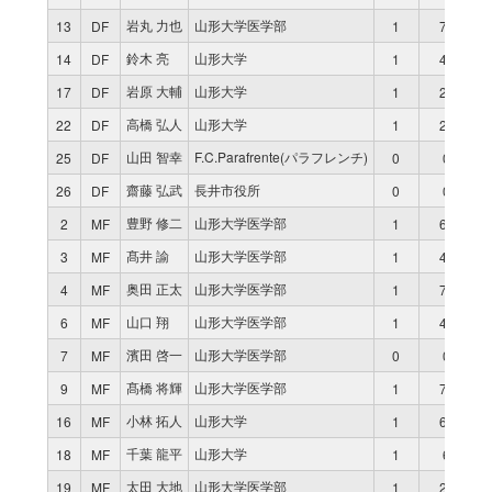
岩丸 力也
山形大学医学部
13
DF
1
70
鈴木 亮
山形大学
14
DF
1
49
岩原 大輔
山形大学
17
DF
1
21
高橋 弘人
山形大学
22
DF
1
21
山田 智幸
F.C.Parafrente(パラフレンチ)
25
DF
0
0
齋藤 弘武
長井市役所
26
DF
0
0
豊野 修二
山形大学医学部
2
MF
1
64
髙井 諭
山形大学医学部
3
MF
1
46
奥田 正太
山形大学医学部
4
MF
1
70
山口 翔
山形大学医学部
6
MF
1
49
濱田 啓一
山形大学医学部
7
MF
0
0
髙橋 将輝
山形大学医学部
9
MF
1
70
小林 拓人
山形大学
16
MF
1
64
千葉 龍平
山形大学
18
MF
1
6
太田 大地
山形大学医学部
19
MF
1
24