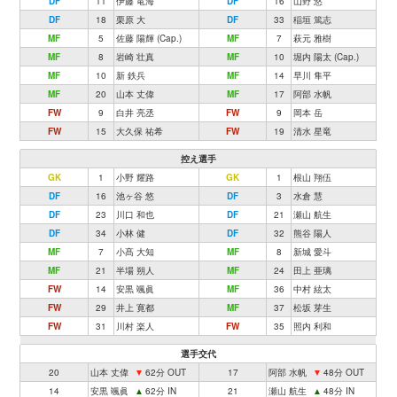
DF
11
伊藤 竜海
DF
16
山野 悠
DF
18
栗原 大
DF
33
稲垣 篤志
MF
5
佐藤 陽輝 (Cap.)
MF
7
萩元 雅樹
MF
8
岩崎 壮真
MF
10
堀内 陽太 (Cap.)
MF
10
新 鉄兵
MF
14
早川 隼平
MF
20
山本 丈偉
MF
17
阿部 水帆
FW
9
白井 亮丞
FW
9
岡本 岳
FW
15
大久保 祐希
FW
19
清水 星竜
控え選手
GK
1
小野 耀路
GK
1
根山 翔伍
DF
16
池ヶ谷 悠
DF
3
水倉 慧
DF
23
川口 和也
DF
21
瀬山 航生
DF
34
小林 健
DF
32
熊谷 陽人
MF
7
小髙 大知
MF
8
新城 愛斗
MF
21
半場 朔人
MF
24
田上 亜璃
FW
14
安黒 颯眞
MF
36
中村 絃太
FW
29
井上 寛都
MF
37
松坂 芽生
FW
31
川村 楽人
FW
35
照内 利和
選手交代
20
山本 丈偉
▼
62分 OUT
17
阿部 水帆
▼
48分 OUT
14
安黒 颯眞
▲
62分 IN
21
瀬山 航生
▲
48分 IN