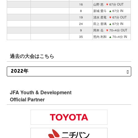
16
山野 悠
▼
67分 OUT
8
新城 愛斗
▲
67分 IN
19
清水 星竜
▼
67分 OUT
24
田上 亜璃
▲
67分 IN
9
岡本 岳
▼
70+4分 OUT
35
照内 利和
▲
70+4分 IN
過去の大会はこちら
JFA Youth & Development
Official Partner