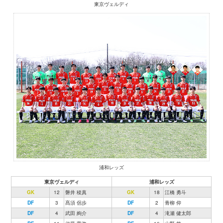
東京ヴェルディ
浦和レッズ
東京ヴェルディ
浦和レッズ
GK
12
磐井 稜真
GK
18
江橋 勇斗
DF
3
髙須 侶歩
DF
2
青柳 仰
DF
4
武田 絢介
DF
4
滝瀬 健太郎