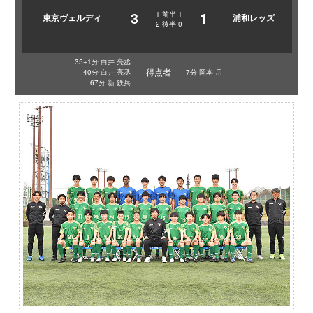
3
1
1
前半
1
東京ヴェルディ
浦和レッズ
2
後半
0
35+1分 白井 亮丞
得点者
40分 白井 亮丞
7分 岡本 岳
67分 新 鉄兵