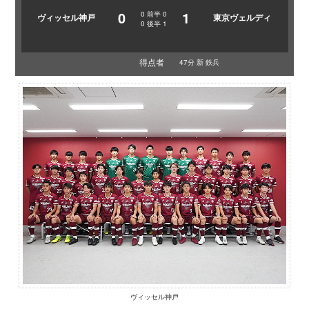
0
1
0
前半
0
ヴィッセル神戸
東京ヴェルディ
0
後半
1
得点者
47分 新 鉄兵
ヴィッセル神戸