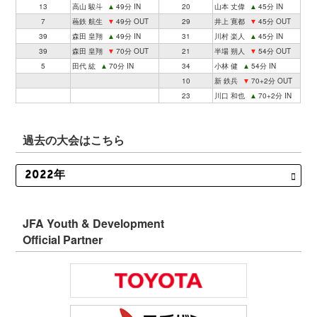
13
高山 駿斗
▲
49分 IN
20
山本 丈偉
▲
45分 IN
7
蘓鉄 航生
▼
49分 OUT
29
井上 寛都
▼
45分 OUT
39
森田 皇翔
▲
49分 IN
31
川村 楽人
▲
45分 IN
39
森田 皇翔
▼
70分 OUT
21
半場 朔人
▼
54分 OUT
5
田代 紘
▲
70分 IN
34
小林 健
▲
54分 IN
10
新 鉄兵
▼
70+2分 OUT
23
川口 和也
▲
70+2分 IN
過去の大会はこちら
JFA Youth & Development
Official Partner