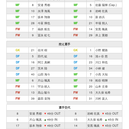
MF
8
安達 秀都
MF
5
佐藤 陽輝 (Cap.)
MF
10
永澤 海風
MF
8
岩崎 壮真
MF
17
坂本 翔偉
MF
10
新 鉄兵
MF
28
今富 輝也
MF
21
半場 朔人
FW
7
蘓鉄 航生
FW
14
安黒 颯眞
FW
9
冨永 虹七
FW
29
井上 寛都
控え選手
GK
21
谷河 樹
GK
1
小野 耀路
DF
5
田代 紘
DF
16
池ヶ谷 悠
DF
16
阿江 真嗣
DF
23
川口 和也
DF
27
茨木 陸
DF
34
小林 健
DF
40
山田 海斗
MF
7
小髙 大知
MF
6
片山 颯真
MF
19
粕谷 晴輝
FW
11
宇治 頼人
MF
20
山本 丈偉
FW
13
高山 駿斗
FW
15
大久保 祐希
FW
39
森田 皇翔
FW
31
川村 楽人
選手交代
8
安達 秀都
▼
49分 OUT
8
岩崎 壮真
▼
45分 OUT
6
片山 颯真
▲
49分 IN
15
大久保 祐希
▲
45分 IN
17
坂本 翔偉
▼
49分 OUT
14
安黒 颯眞
▼
45分 OUT