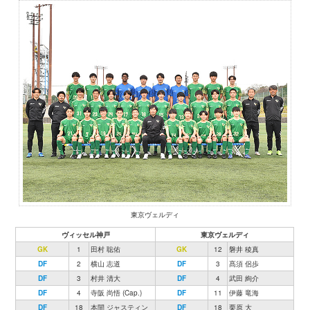
東京ヴェルディ
ヴィッセル神戸
東京ヴェルディ
GK
1
田村 聡佑
GK
12
磐井 稜真
DF
2
横山 志道
DF
3
髙須 侶歩
DF
3
村井 清大
DF
4
武田 絢介
DF
4
寺阪 尚悟 (Cap.)
DF
11
伊藤 竜海
DF
18
本間 ジャスティン
DF
18
栗原 大