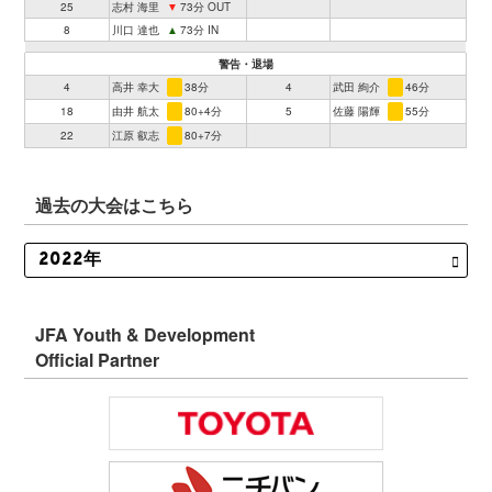
25
志村 海里
▼
73分 OUT
8
川口 達也
▲
73分 IN
警告・退場
4
高井 幸大
38分
4
武田 絢介
46分
18
由井 航太
80+4分
5
佐藤 陽輝
55分
22
江原 叡志
80+7分
過去の大会はこちら
JFA Youth & Development
Official Partner