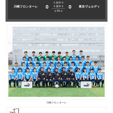
0
前半
0
0
0
川崎フロンターレ
東京ヴェルディ
0
後半
0
2
PK
4
川崎フロンターレ