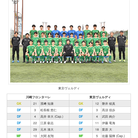
東京ヴェルディ
川崎フロンターレ
東京ヴェルディ
GK
21
濱﨑 知康
GK
12
磐井 稜真
DF
3
松長根 悠仁
DF
3
髙須 侶歩
DF
4
高井 幸大 (Cap.)
DF
4
武田 絢介
DF
22
江原 叡志
DF
11
伊藤 竜海
DF
29
元木 湊大
DF
18
栗原 大
MF
10
大関 友翔
MF
5
佐藤 陽輝 (Cap.)