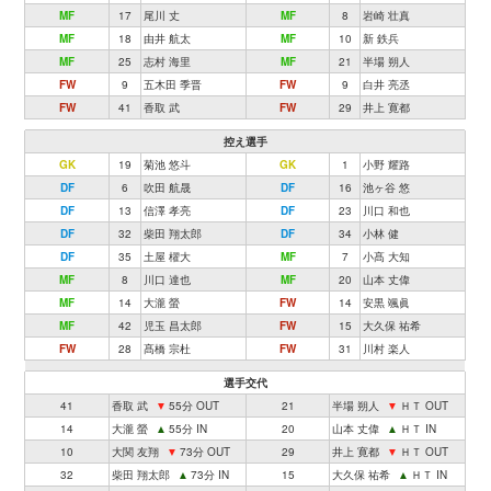
MF
17
尾川 丈
MF
8
岩崎 壮真
MF
18
由井 航太
MF
10
新 鉄兵
MF
25
志村 海里
MF
21
半場 朔人
FW
9
五木田 季晋
FW
9
白井 亮丞
FW
41
香取 武
FW
29
井上 寛都
控え選手
GK
19
菊池 悠斗
GK
1
小野 耀路
DF
6
吹田 航晟
DF
16
池ヶ谷 悠
DF
13
信澤 孝亮
DF
23
川口 和也
DF
32
柴田 翔太郎
DF
34
小林 健
DF
35
土屋 櫂大
MF
7
小髙 大知
MF
8
川口 達也
MF
20
山本 丈偉
MF
14
大瀧 螢
FW
14
安黒 颯眞
MF
42
児玉 昌太郎
FW
15
大久保 祐希
FW
28
髙橋 宗杜
FW
31
川村 楽人
選手交代
41
香取 武
▼
55分 OUT
21
半場 朔人
▼
ＨＴ OUT
14
大瀧 螢
▲
55分 IN
20
山本 丈偉
▲
ＨＴ IN
10
大関 友翔
▼
73分 OUT
29
井上 寛都
▼
ＨＴ OUT
32
柴田 翔太郎
▲
73分 IN
15
大久保 祐希
▲
ＨＴ IN