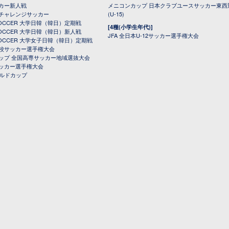
カー新人戦
メニコンカップ 日本クラブユースサッカー東西
チャレンジサッカー
(U-15)
 SOCCER 大学日韓（韓日）定期戦
[4種(小学生年代)]
 SOCCER 大学日韓（韓日）新人戦
JFA 全日本U-12サッカー選手権大会
 SOCCER 大学女子日韓（韓日）定期戦
校サッカー選手権大会
ップ 全国高専サッカー地域選抜大会
ッカー選手権大会
ールドカップ