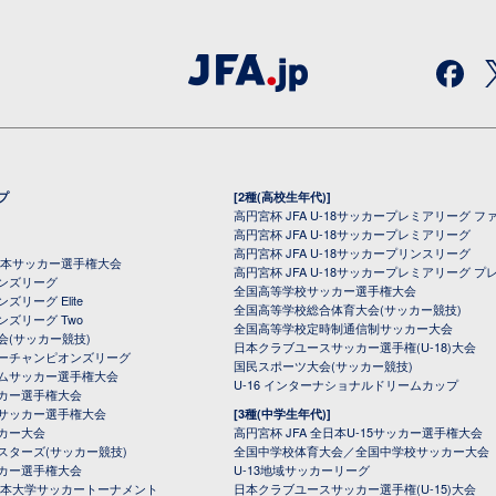
プ
[2種(高校生年代)]
高円宮杯 JFA U-18サッカープレミアリーグ フ
高円宮杯 JFA U-18サッカープレミアリーグ
高円宮杯 JFA U-18サッカープリンスリーグ
全日本サッカー選手権大会
高円宮杯 JFA U-18サッカープレミアリーグ プ
オンズリーグ
全国高等学校サッカー選手権大会
ズリーグ Elite
全国高等学校総合体育大会(サッカー競技)
ンズリーグ Two
全国高等学校定時制通信制サッカー大会
会(サッカー競技)
日本クラブユースサッカー選手権(U-18)大会
ーチャンピオンズリーグ
国民スポーツ大会(サッカー競技)
ムサッカー選手権大会
U-16 インターナショナルドリームカップ
カー選手権大会
サッカー選手権大会
[3種(中学生年代)]
カー大会
高円宮杯 JFA 全日本U-15サッカー選手権大会
スターズ(サッカー競技)
全国中学校体育大会／全国中学校サッカー大会
カー選手権大会
U-13地域サッカーリーグ
日本大学サッカートーナメント
日本クラブユースサッカー選手権(U-15)大会