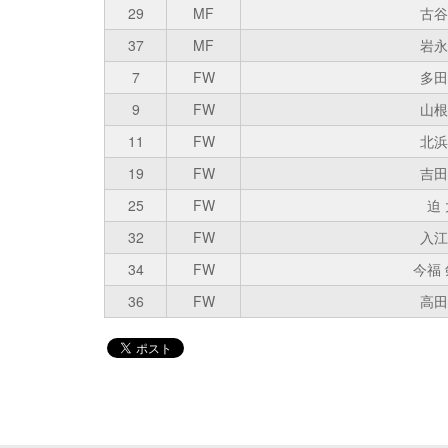
29
MF
古谷
37
MF
岩永
7
FW
多田
9
FW
山根
11
FW
北浜
19
FW
吉田
25
FW
迫
32
FW
入江
34
FW
今福
36
FW
高田