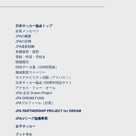
日本サッカー協会トップ
会長メッセージ
JFAの概要
JFAの目標
JFA成長戦略
各種規程・規則
登録・申請・手続き
情報開示
ESGデータ集（GRI対照表）
価値創造ストーリー
サステナビリティ活動（アスパス！）
日本サッカー協会 100周年特設サイト
アクセス・フォー・オール
JFA×文京 Dream Project
JFA DREAM FUND
JFAプロフィール［日英］
JFA PARTNERSHIP PROJECT for DREAM
JFA/Jリーグ協働事業
女子サッカー
フットサル