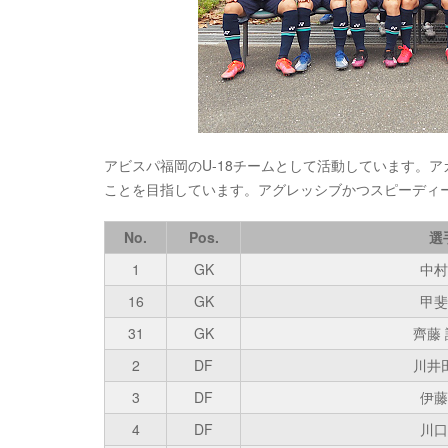
アビスパ福岡のU-18チームとして活動しています。
ことを目指しています。アグレッシブかつスピーディ
No.
Pos.
選
1
GK
中村
16
GK
甲斐
31
GK
齊藤
2
DF
川井
3
DF
伊藤
4
DF
川口