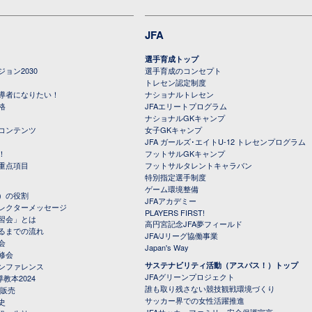
JFA
選手育成トップ
ョン2030
選手育成のコンセプト
トレセン認定制度
導者になりたい！
ナショナルトレセン
格
JFAエリートプログラム
ナショナルGKキャンプ
コンテンツ
女子GKキャンプ
JFA ガールズ･エイトU-12 トレセンプログラム
！
フットサルGKキャンプ
重点項目
フットサルタレントキャラバン
特別指定選手制度
ゲーム環境整備
）の役割
JFAアカデミー
レクターメッセージ
PLAYERS FIRST!
習会」とは
高円宮記念JFA夢フィールド
るまでの流れ
JFA/Jリーグ協働事業
会
Japan's Way
修会
サステナビリティ活動（アスパス！）トップ
ンファレンス
JFAグリーンプロジェクト
教本2024
誰も取り残さない競技観戦環境づくり
 販売
サッカー界での女性活躍推進
史