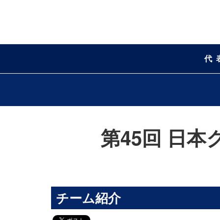
代
第45回 日本
チーム紹介