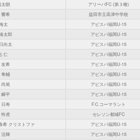
廣太朗
アリーバFC (第３種)
 響希
益田市立高津中学校
 海太
アビスパ福岡U-15
 湊太郎
アビスパ福岡U-15
 日向太
アビスパ福岡U-15
志 仁
アビスパ福岡U-15
 友希
アビスパ福岡U-15
 隼輔
アビスパ福岡U-15
 尚篤
アビスパ福岡U-15
 瞬平
アビスパ福岡U-15
 日寿
F.C.コーマラント
 怜虎
セレソン都城FC
春希 クリストファ
アビスパ福岡U-15
 活輝
アビスパ福岡U-15