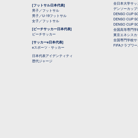
全日本大学サッ
[フットサル日本代表]
デンソーカップ
男子／フットサル
DENSO CUP
男子／U-19フットサル
DENSO CUP
女子／フットサル
DENSO CUP
[ビーチサッカー日本代表]
全国高等専門学
ビーチサッカー
東京エネシスカ
全国専門学校サ
[サッカーe日本代表]
FIFAクラブワ
eスポーツ・サッカー
日本代表アイデンティティ
歴代ジャージ