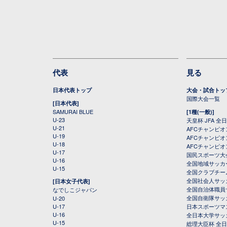
代表
見る
日本代表トップ
大会・試合トッ
国際大会一覧
[日本代表]
SAMURAI BLUE
[1種(一般)]
U-23
天皇杯 JFA 
U-21
AFCチャンピ
U-19
AFCチャンピオン
U-18
AFCチャンピオ
U-17
国民スポーツ大
U-16
全国地域サッカ
U-15
全国クラブチー
全国社会人サッ
[日本女子代表]
全国自治体職員
なでしこジャパン
全国自衛隊サッ
U-20
U-17
日本スポーツマ
U-16
全日本大学サッ
U-15
総理大臣杯 全