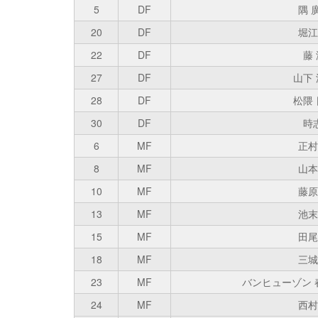
5
DF
隅 
20
DF
堀江
22
DF
藤
27
DF
山下
28
DF
松隈
30
DF
時
6
MF
正村
8
MF
山本
10
MF
藤原
13
MF
池末
15
MF
田尾
18
MF
三城
23
MF
バンヒューゾン 
24
MF
西村