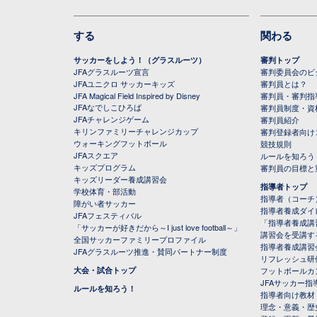
する
関わる
サッカーをしよう！（グラスルーツ）
審判トップ
JFAグラスルーツ宣言
審判委員会のビジ
JFAユニクロ サッカーキッズ
審判員とは？
JFA Magical Field Inspired by Disney
審判員・審判指
JFAなでしこひろば
審判員制度・資
JFAチャレンジゲーム
審判員紹介
キリンファミリーチャレンジカップ
審判登録者向け
ウォーキングフットボール
競技規則
JFAスクエア
ルールを知ろう
キッズプログラム
審判員の目標と
キッズリーダー養成講習会
指導者トップ
学校体育・部活動
指導者（コーチ
障がい者サッカー
指導者養成ダイ
JFAフェスティバル
「指導者養成講
「サッカーが好きだから～I just love football～」
講習会を受講す
全国サッカーファミリープロファイル
指導者養成講習
JFAグラスルーツ推進・賛同パートナー制度
リフレッシュ研
大会・試合トップ
フットボールカ
JFAサッカー指導
ルールを知ろう！
指導者向け教材
理念・意義・歴