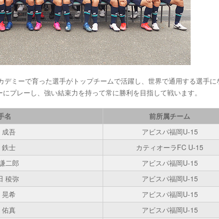
アカデミーで育った選手がトップチームで活躍し、世界で通用する選手に
ーにプレーし、強い結束力を持って常に勝利を目指して戦います。
手名
前所属チーム
 成吾
アビスパ福岡U-15
 鉄士
カティオーラFC U-15
 謙二郎
アビスパ福岡U-15
田 稜弥
アビスパ福岡U-15
 晃希
アビスパ福岡U-15
 佑真
アビスパ福岡U-15