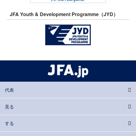
JFA Youth & Development Programme（JYD）
代表
見る
する