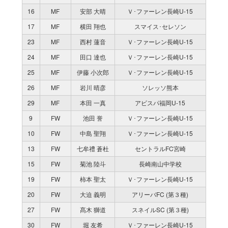
16
MF
安部 大晴
Ｖ･ファーレン長崎U-15
17
MF
横田 翔也
スマイス･セレソン
23
MF
西村 蓮音
Ｖ･ファーレン長崎U-15
24
MF
田口 達也
Ｖ･ファーレン長崎U-15
25
MF
伊藤 小次郎
Ｖ･ファーレン長崎U-15
26
MF
岩川 晴彦
ソレッソ熊本
29
MF
本田 一真
アビスパ福岡U-15
9
FW
池田 誉
Ｖ･ファーレン長崎U-15
10
FW
中島 聖翔
Ｖ･ファーレン長崎U-15
13
FW
七牟禮 蒼杜
セントラルFC宮崎
15
FW
菊池 陸斗
長崎南山中学校
19
FW
柿本 聖太
Ｖ･ファーレン長崎U-15
20
FW
大迫 義明
アリーバFC (第３種)
27
FW
髙木 獅道
スネイルSC (第３種)
30
FW
堀 友希
Ｖ･ファーレン長崎U-15