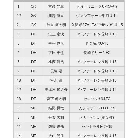
1
GK
首藤 光翼
大分トリニータU-15宇佐
12
GK
川越 陸皇
ヴァンフォーレ甲府U-15
21
GK
秋重 凜太朗
久留米AZALEA(アザレア) U-15
2
DF
江上 竜汰
Ｖ･ファーレン長崎U-15
3
DF
中平 優汰
ＦＣ琉球U-15
4
DF
古田 東也
長崎ドリームFC
6
DF
小西 龍馬
Ｖ･ファーレン長崎U-15
7
DF
長塚 陽
Ｖ･ファーレン長崎U-15
18
DF
松永 翼
Ｖ･ファーレン長崎U-15
22
DF
夫津木 駿之介
Ｖ･ファーレン長崎U-15
28
DF
森下 虎太朗
セレソン都城FC
5
MF
姫野 晃竜
カティオーラFC U-15
8
MF
長友 大和
アリーバFC (第３種)
11
MF
鍋島 暖歩
セントラルFC宮崎
14
MF
大山 晃生
Ｖ･ファーレン長崎U-15