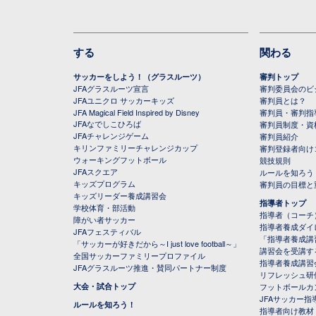
する
関わる
サッカーをしよう！（グラスルーツ）
審判トップ
JFAグラスルーツ宣言
審判委員会のビジ
JFAユニクロ サッカーキッズ
審判員とは？
JFA Magical Field Inspired by Disney
審判員・審判指
JFAなでしこひろば
審判員制度・資
JFAチャレンジゲーム
審判員紹介
キリンファミリーチャレンジカップ
審判登録者向け
ウォーキングフットボール
競技規則
JFAスクエア
ルールを知ろう
キッズプログラム
審判員の目標と
キッズリーダー養成講習会
指導者トップ
学校体育・部活動
指導者（コーチ
障がい者サッカー
指導者養成ダイ
JFAフェスティバル
「指導者養成講
「サッカーが好きだから～I just love football～」
講習会を受講す
全国サッカーファミリープロファイル
指導者養成講習
JFAグラスルーツ推進・賛同パートナー制度
リフレッシュ研
大会・試合トップ
フットボールカ
JFAサッカー指導
ルールを知ろう！
指導者向け教材