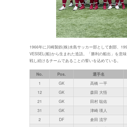
1966年に川崎製鉄(株)水島サッカー部として創部、199
VESSEL(船)から生まれた造語。「勝利の船出」を
戦し続けるチームであることの誓いを込めている。
No.
Pos.
選手名
1
GK
高橋 一平
12
GK
森田 大悟
21
GK
田村 聡佑
31
GK
津崎 瑛人
2
DF
倉田 流宇