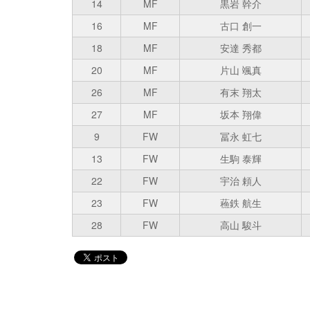
14
MF
黒岩 幹介
16
MF
古口 創一
18
MF
安達 秀都
20
MF
片山 颯真
26
MF
有末 翔太
27
MF
坂本 翔偉
9
FW
冨永 虹七
13
FW
生駒 泰輝
22
FW
宇治 頼人
23
FW
蘓鉄 航生
28
FW
高山 駿斗