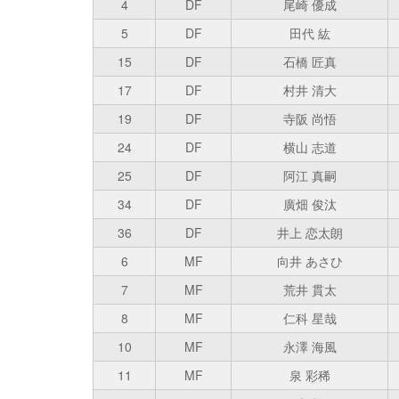
4
DF
尾崎 優成
5
DF
田代 紘
15
DF
石橋 匠真
17
DF
村井 清大
19
DF
寺阪 尚悟
24
DF
横山 志道
25
DF
阿江 真嗣
34
DF
廣畑 俊汰
36
DF
井上 恋太朗
6
MF
向井 あさひ
7
MF
荒井 貫太
8
MF
仁科 星哉
10
MF
永澤 海風
11
MF
泉 彩稀