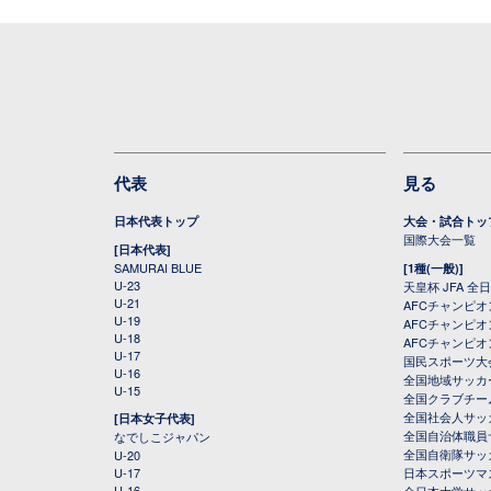
代表
見る
日本代表トップ
大会・試合トッ
国際大会一覧
[日本代表]
SAMURAI BLUE
[1種(一般)]
U-23
天皇杯 JFA 
U-21
AFCチャンピ
U-19
AFCチャンピオン
U-18
AFCチャンピオ
U-17
国民スポーツ大
U-16
全国地域サッカ
U-15
全国クラブチー
全国社会人サッ
[日本女子代表]
全国自治体職員
なでしこジャパン
全国自衛隊サッ
U-20
U-17
日本スポーツマ
U-16