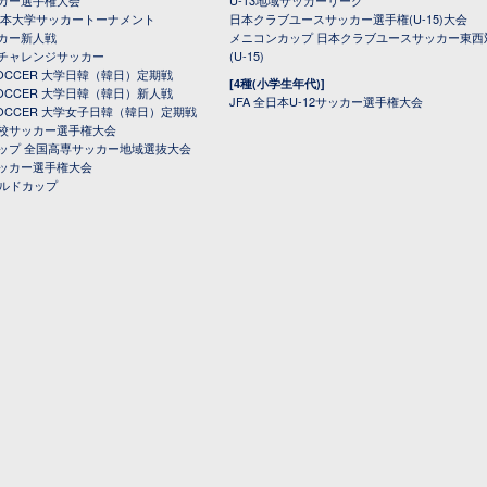
カー選手権大会
U-13地域サッカーリーグ
日本大学サッカートーナメント
日本クラブユースサッカー選手権(U-15)大会
カー新人戦
メニコンカップ 日本クラブユースサッカー東西
チャレンジサッカー
(U-15)
 SOCCER 大学日韓（韓日）定期戦
[4種(小学生年代)]
 SOCCER 大学日韓（韓日）新人戦
JFA 全日本U-12サッカー選手権大会
 SOCCER 大学女子日韓（韓日）定期戦
校サッカー選手権大会
ップ 全国高専サッカー地域選抜大会
ッカー選手権大会
ールドカップ