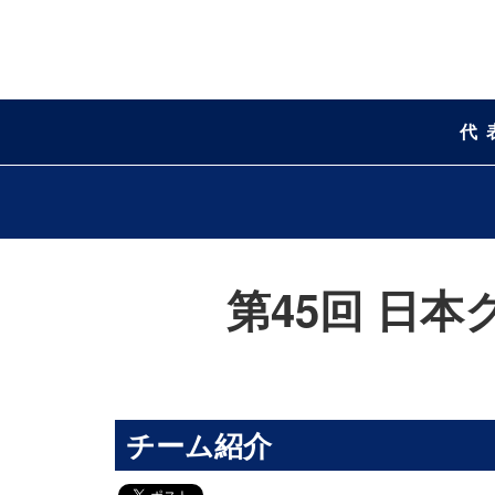
代
第45回 日本
チーム紹介