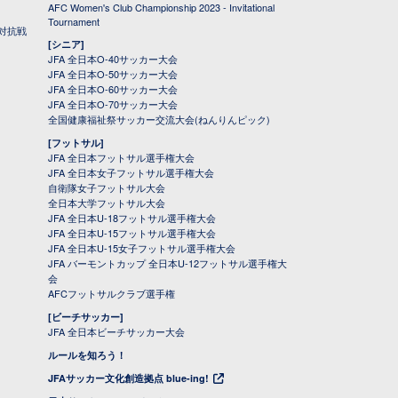
AFC Women's Club Championship 2023 - Invitational
Tournament
対抗戦
[シニア]
JFA 全日本O-40サッカー大会
JFA 全日本O-50サッカー大会
JFA 全日本O-60サッカー大会
JFA 全日本O-70サッカー大会
全国健康福祉祭サッカー交流大会(ねんりんピック)
[フットサル]
JFA 全日本フットサル選手権大会
JFA 全日本女子フットサル選手権大会
自衛隊女子フットサル大会
全日本大学フットサル大会
JFA 全日本U-18フットサル選手権大会
JFA 全日本U-15フットサル選手権大会
JFA 全日本U-15女子フットサル選手権大会
JFA バーモントカップ 全日本U-12フットサル選手権大
会
AFCフットサルクラブ選手権
[ビーチサッカー]
JFA 全日本ビーチサッカー大会
ルールを知ろう！
JFAサッカー文化創造拠点 blue-ing!