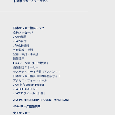
日本サッカーミュージアム
日本サッカー協会トップ
会長メッセージ
JFAの概要
JFAの目標
JFA成長戦略
各種規程・規則
登録・申請・手続き
情報開示
ESGデータ集（GRI対照表）
価値創造ストーリー
サステナビリティ活動（アスパス！）
日本サッカー協会 100周年特設サイト
アクセス・フォー・オール
JFA×文京 Dream Project
JFA DREAM FUND
JFAプロフィール［日英］
JFA PARTNERSHIP PROJECT for DREAM
JFA/Jリーグ協働事業
女子サッカー