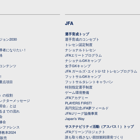
JFA
選手育成トップ
ョン2030
選手育成のコンセプト
トレセン認定制度
導者になりたい！
ナショナルトレセン
格
JFAエリートプログラム
ナショナルGKキャンプ
コンテンツ
女子GKキャンプ
JFA ガールズ･エイトU-12 トレセンプログラム
！
フットサルGKキャンプ
重点項目
フットサルタレントキャラバン
特別指定選手制度
ゲーム環境整備
）の役割
JFAアカデミー
レクターメッセージ
PLAYERS FIRST!
習会」とは
高円宮記念JFA夢フィールド
るまでの流れ
JFA/Jリーグ協働事業
会
Japan's Way
修会
サステナビリティ活動（アスパス！）トップ
ンファレンス
JFAグリーンプロジェクト
教本2024
誰も取り残さない競技観戦環境づくり
 販売