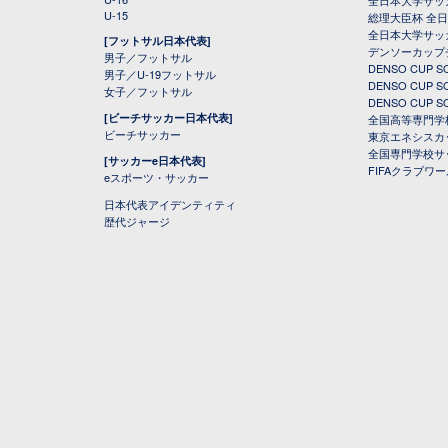
全日本大学サッ
U-15
総理大臣杯 全
全日本大学サッ
[フットサル日本代表]
デンソーカップ
男子／フットサル
DENSO CUP
男子／U-19フットサル
DENSO CUP
女子／フットサル
DENSO CUP
[ビーチサッカー日本代表]
全国高等専門学
ビーチサッカー
東京エネシスカ
全国専門学校サ
[サッカーe日本代表]
FIFAクラブワ
eスポーツ・サッカー
日本代表アイデンティティ
歴代ジャージ