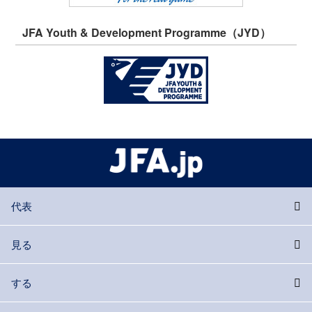
JFA Youth & Development Programme（JYD）
代表
見る
する