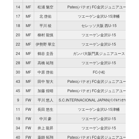
14
MF
松浦 魅空
Pateo(パテオ) FC金沢ジュニアユース
17
MF
北 啓佑
ツエーゲン金沢U-15津幡
18
MF
平川 稜
セレッソ大阪 西U-15
20
MF
柳村 龍慎
ツエーゲン金沢U-15
22
MF
伊勢野 華立
ツエーゲン金沢U-15
24
MF
鶴谷 圭吾
ガンバ大阪門真ジュニアユース
28
MF
高橋 祐翔
ツエーゲン金沢U-15
30
MF
中原 啓佑
FC小松
43
MF
田中 智大
Pateo(パテオ) FC金沢ジュニアユース
45
MF
加藤 煌晴
Pateo(パテオ) FC金沢ジュニアユース
9
FW
平川 悠人
S.C.INTERNACIONAL JAPAN(ｲﾝﾃﾙﾅｼｵﾅﾙｼﾞｬﾊﾟﾝ
11
FW
長田 悠生
ツエーゲン金沢U-15津幡
19
FW
中川 豪
ツエーゲン金沢U-15
34
FW
井上 龍昇
ツエーゲン金沢U-15
40
FW
薬師 拓翔
Pateo(パテオ) FC金沢ジュニアユース