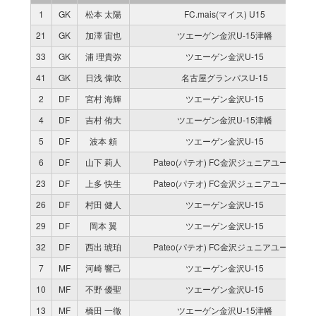
1
GK
松本 太陽
FC.mais(マイス) U15
21
GK
加澤 宙也
ツエーゲン金沢U-15津幡
33
GK
浦 理貴弥
ツエーゲン金沢U-15
41
GK
日浅 偉吹
名古屋グランパスU-15
2
DF
宮村 海輝
ツエーゲン金沢U-15
4
DF
吉村 侑大
ツエーゲン金沢U-15津幡
5
DF
波本 頼
ツエーゲン金沢U-15
6
DF
山下 莉人
Pateo(パテオ) FC金沢ジュニアユース
23
DF
上多 快生
Pateo(パテオ) FC金沢ジュニアユース
26
DF
村田 健人
ツエーゲン金沢U-15
29
DF
岡本 翼
ツエーゲン金沢U-15
32
DF
西出 琥珀
Pateo(パテオ) FC金沢ジュニアユース
7
MF
河崎 響己
ツエーゲン金沢U-15
10
MF
不野 優聖
ツエーゲン金沢U-15
13
MF
橋田 一徹
ツエーゲン金沢U-15津幡