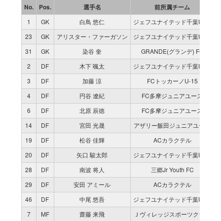
No.
Pos.
選手名
前所属チーム
1
GK
白鳥 悠仁
ジェフユナイテッド千葉U-15
23
GK
アリスター・ファーガソン
ジェフユナイテッド千葉U-15
31
GK
染谷 奎
GRANDE(グランデ) FC
2
DF
木下 颯太
ジェフユナイテッド千葉U-15
3
DF
加藤 涼
FCトッカーノU-15
4
DF
円谷 遼紀
FC多摩ジュニアユース
6
DF
北原 辰徳
FC多摩ジュニアユース
14
DF
宮田 光晟
アザリー飯田ジュニアユース
19
DF
松谷 佳輝
ACカラクテル
20
DF
矢口 駿太郎
ジェフユナイテッド千葉U-15
28
DF
南波 将人
三郷Jr Youth FC
29
DF
安田 アミール
ACカラクテル
46
DF
中尾 悠吾
ジェフユナイテッド千葉U-15
7
MF
齋藤 来飛
Ｊヴィレッジスポーツクラブ