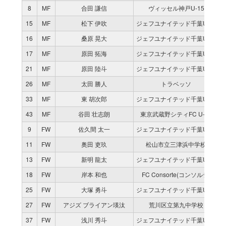
8
MF
合田 謙信
ヴィッセル神戸U-15
15
MF
松下 伊吹
ジェフユナイテッド千葉U-15
16
MF
桑原 晃大
ジェフユナイテッド千葉U-15
17
MF
原田 拓海
ジェフユナイテッド千葉U-15
21
MF
原田 陸斗
ジェフユナイテッド千葉U-15
26
MF
太田 勝人
トラベッソ
33
MF
東 胡次郎
ジェフユナイテッド千葉U-15
43
MF
谷田 壮志朗
東京武蔵野シティFC U-15
9
FW
佐久間 太一
ジェフユナイテッド千葉U-15
11
FW
奥田 吏玖
松山市立三津浜中学校
13
FW
新明 龍太
ジェフユナイテッド千葉U-15
18
FW
岸本 和也
FC Consorte(コンソルテ)
25
FW
大塚 勇斗
ジェフユナイテッド千葉U-15
27
FW
アジズ ブライアン瑛汰
荒川区立第九中学校
37
FW
浅川 秀斗
ジェフユナイテッド千葉U-15