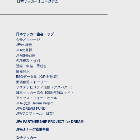
日本サッカーミュージアム
日本サッカー協会トップ
会長メッセージ
JFAの概要
JFAの目標
JFA成長戦略
各種規程・規則
登録・申請・手続き
情報開示
ESGデータ集（GRI対照表）
価値創造ストーリー
サステナビリティ活動（アスパス！）
日本サッカー協会 100周年特設サイト
アクセス・フォー・オール
JFA×文京 Dream Project
JFA DREAM FUND
JFAプロフィール［日英］
JFA PARTNERSHIP PROJECT for DREAM
JFA/Jリーグ協働事業
女子サッカー