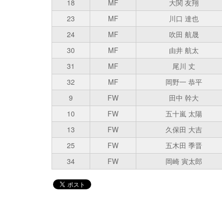
18
MF
大関 友翔
23
MF
川口 達也
24
MF
吹田 航晟
30
MF
由井 航太
31
MF
尾川 丈
32
MF
岡野一 恭平
9
FW
田中 幹大
10
FW
五十嵐 太陽
13
FW
久保田 大吉
25
FW
五木田 季晋
34
FW
岡崎 寅太郎