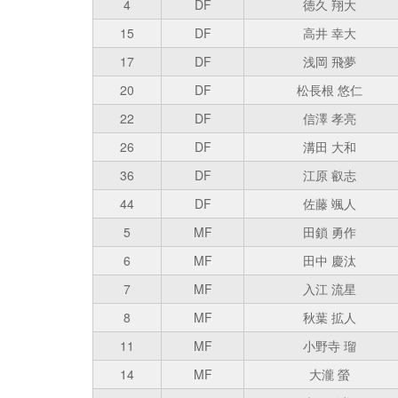
4
DF
徳久 翔大
15
DF
高井 幸大
17
DF
浅岡 飛夢
20
DF
松長根 悠仁
22
DF
信澤 孝亮
26
DF
溝田 大和
36
DF
江原 叡志
44
DF
佐藤 颯人
5
MF
田鎖 勇作
6
MF
田中 慶汰
7
MF
入江 流星
8
MF
秋葉 拡人
11
MF
小野寺 瑠
14
MF
大瀧 螢