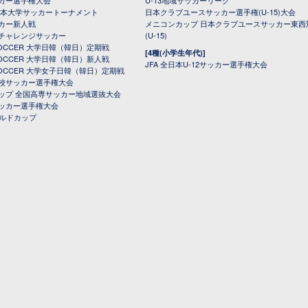
カー選手権大会
U-13地域サッカーリーグ
日本大学サッカートーナメント
日本クラブユースサッカー選手権(U-15)大会
カー新人戦
メニコンカップ 日本クラブユースサッカー東西
チャレンジサッカー
(U-15)
 SOCCER 大学日韓（韓日）定期戦
[4種(小学生年代)]
 SOCCER 大学日韓（韓日）新人戦
JFA 全日本U-12サッカー選手権大会
 SOCCER 大学女子日韓（韓日）定期戦
校サッカー選手権大会
ップ 全国高専サッカー地域選抜大会
ッカー選手権大会
ールドカップ