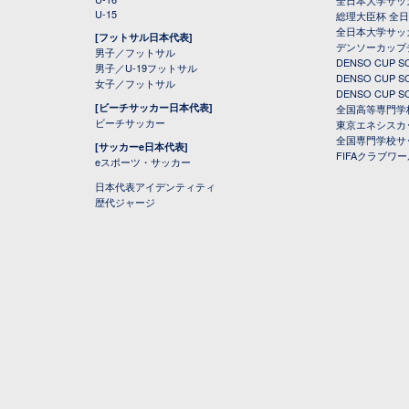
全日本大学サッ
U-15
総理大臣杯 全
全日本大学サッ
[フットサル日本代表]
デンソーカップ
男子／フットサル
DENSO CUP
男子／U-19フットサル
DENSO CUP
女子／フットサル
DENSO CUP
[ビーチサッカー日本代表]
全国高等専門学
ビーチサッカー
東京エネシスカ
全国専門学校サ
[サッカーe日本代表]
FIFAクラブワ
eスポーツ・サッカー
日本代表アイデンティティ
歴代ジャージ