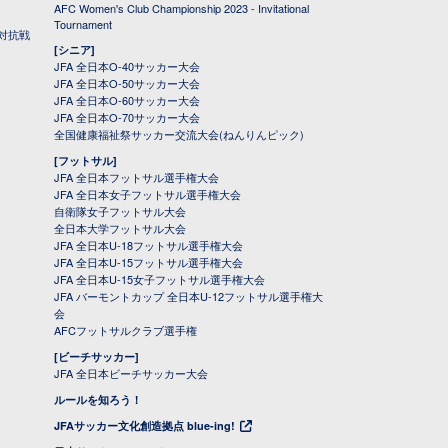
AFC Women's Club Championship 2023 - Invitational
Tournament
対抗戦
[シニア]
JFA 全日本O-40サッカー大会
JFA 全日本O-50サッカー大会
JFA 全日本O-60サッカー大会
JFA 全日本O-70サッカー大会
全国健康福祉祭サッカー交流大会(ねんりんピック)
[フットサル]
JFA 全日本フットサル選手権大会
JFA 全日本女子フットサル選手権大会
自衛隊女子フットサル大会
全日本大学フットサル大会
JFA 全日本U-18フットサル選手権大会
JFA 全日本U-15フットサル選手権大会
JFA 全日本U-15女子フットサル選手権大会
JFA バーモントカップ 全日本U-12フットサル選手権大
会
AFCフットサルクラブ選手権
[ビーチサッカー]
JFA 全日本ビーチサッカー大会
ルールを知ろう！
JFAサッカー文化創造拠点 blue-ing!