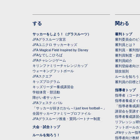
する
関わる
サッカーをしよう！（グラスルーツ）
審判トップ
JFAグラスルーツ宣言
審判委員会のビジ
JFAユニクロ サッカーキッズ
審判員とは？
JFA Magical Field Inspired by Disney
審判員・審判指
JFAなでしこひろば
審判員制度・資
JFAチャレンジゲーム
審判員紹介
キリンファミリーチャレンジカップ
審判登録者向け
ウォーキングフットボール
競技規則
JFAスクエア
ルールを知ろう
キッズプログラム
審判員の目標と
キッズリーダー養成講習会
指導者トップ
学校体育・部活動
指導者（コーチ
障がい者サッカー
指導者養成ダイ
JFAフェスティバル
「指導者養成講
「サッカーが好きだから～I just love football～」
講習会を受講す
全国サッカーファミリープロファイル
指導者養成講習
JFAグラスルーツ推進・賛同パートナー制度
リフレッシュ研
大会・試合トップ
フットボールカ
JFAサッカー指導
ルールを知ろう！
指導者向け教材