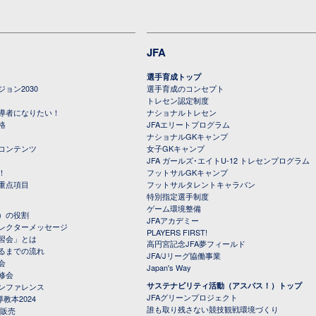
JFA
選手育成トップ
ョン2030
選手育成のコンセプト
トレセン認定制度
導者になりたい！
ナショナルトレセン
格
JFAエリートプログラム
ナショナルGKキャンプ
コンテンツ
女子GKキャンプ
JFA ガールズ･エイトU-12 トレセンプログラム
！
フットサルGKキャンプ
重点項目
フットサルタレントキャラバン
特別指定選手制度
ゲーム環境整備
）の役割
JFAアカデミー
レクターメッセージ
PLAYERS FIRST!
習会」とは
高円宮記念JFA夢フィールド
るまでの流れ
JFA/Jリーグ協働事業
会
Japan's Way
修会
サステナビリティ活動（アスパス！）トップ
ンファレンス
JFAグリーンプロジェクト
教本2024
誰も取り残さない競技観戦環境づくり
 販売