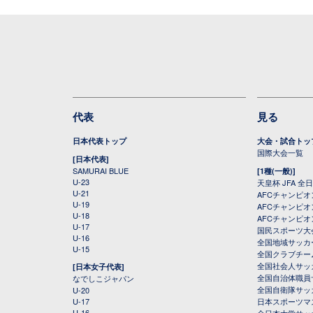
代表
見る
日本代表トップ
大会・試合トッ
国際大会一覧
[日本代表]
SAMURAI BLUE
[1種(一般)]
U-23
天皇杯 JFA 
U-21
AFCチャンピ
U-19
AFCチャンピオン
U-18
AFCチャンピオ
U-17
国民スポーツ大
U-16
全国地域サッカ
U-15
全国クラブチー
全国社会人サッ
[日本女子代表]
全国自治体職員
なでしこジャパン
全国自衛隊サッ
U-20
U-17
日本スポーツマ
U-16