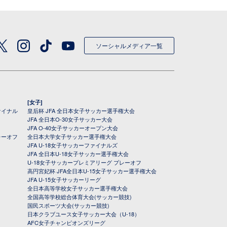
ソーシャルメディア一覧
[女子]
ァイナル
皇后杯 JFA 全日本女子サッカー選手権大会
JFA 全日本O-30女子サッカー大会
JFA O-40女子サッカーオープン大会
レーオフ
全日本大学女子サッカー選手権大会
JFA U-18女子サッカーファイナルズ
JFA 全日本U-18女子サッカー選手権大会
U-18女子サッカープレミアリーグ プレーオフ
高円宮妃杯 JFA全日本U-15女子サッカー選手権大会
JFA U-15女子サッカーリーグ
全日本高等学校女子サッカー選手権大会
全国高等学校総合体育大会(サッカー競技)
国民スポーツ大会(サッカー競技)
日本クラブユース女子サッカー大会（U-18）
AFC女子チャンピオンズリーグ