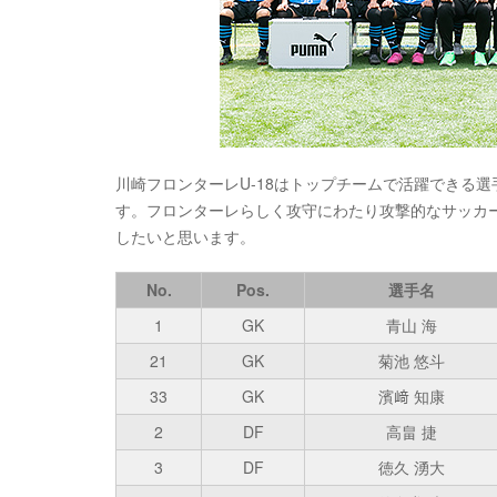
川崎フロンターレU-18はトップチームで活躍できる
す。フロンターレらしく攻守にわたり攻撃的なサッカ
したいと思います。
No.
Pos.
選手名
1
GK
青山 海
21
GK
菊池 悠斗
33
GK
濱﨑 知康
2
DF
高畠 捷
3
DF
徳久 湧大