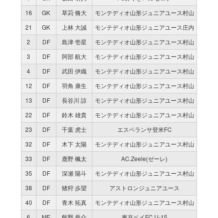
16
GK
草苅 脩大
モンテディオ山形ジュニアユース村山
21
GK
上林 大誠
モンテディオ山形ジュニアユース庄内
2
DF
島津 壱星
モンテディオ山形ジュニアユース村山
3
DF
阿部 航大
モンテディオ山形ジュニアユース村山
4
DF
武田 伊織
モンテディオ山形ジュニアユース村山
12
DF
羽角 康生
モンテディオ山形ジュニアユース村山
13
DF
長谷川 諒
モンテディオ山形ジュニアユース村山
22
DF
鈴木 雄貴
モンテディオ山形ジュニアユース村山
23
DF
千葉 虎士
エスペランサ登米FC
32
DF
木下 太陽
モンテディオ山形ジュニアユース村山
33
DF
鹿野 楓太
AC.Zeele(ゼーレ)
35
DF
深瀬 陽斗
モンテディオ山形ジュニアユース村山
38
DF
猪狩 歩望
アストロンジュニアユース
40
DF
青木 拓真
モンテディオ山形ジュニアユース村山
6
MF
飯野 義介
東京ベイFC U-15