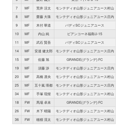
7
MF
荒井 涼太
モンテディオ山形ジュニアユース村山
8
MF
齋藤 大珠
モンテディオ山形ジュニアユース庄内
9
MF
木付 華道
バディSCジュニアユース
10
MF
内山 純
ビアンコーネ福島U-15
11
MF
武石 賢吾
バディSCジュニアユース
14
MF
安達 健太郎
モンテディオ山形ジュニアユース庄内
15
MF
佐藤 旭
GRANDE(グランデ) FC
19
MF
須藤 渉
モンテディオ山形ジュニアユース庄内
20
MF
高橋 凛央
モンテディオ山形ジュニアユース村山
25
MF
五十嵐 瑛都
モンテディオ山形ジュニアユース庄内
34
MF
手塚 琉惺
モンテディオ山形ジュニアユース村山
18
FW
馬場 卓未
GRANDE(グランデ) FC
26
FW
木下 晴陽
モンテディオ山形ジュニアユース村山
36
FW
穂積 滉太
モンテディオ山形ジュニアユース村山