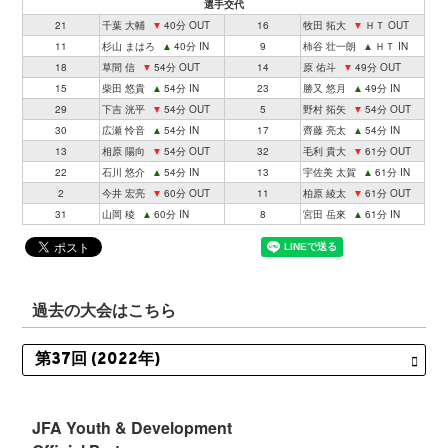
選手交代
21
千葉 大輔
▼
40分 OUT
16
牧田 拓大
▼
ＨＴ OUT
11
杉山 まはろ
▲
40分 IN
9
柿谷 壮一朗
▲
ＨＴ IN
18
草間 信
▼
54分 OUT
14
原 佑斗
▼
49分 OUT
15
柴田 悠貴
▲
54分 IN
23
勝又 悠月
▲
49分 IN
29
下吉 洸平
▼
54分 OUT
5
野村 拓矢
▼
54分 OUT
30
広瀬 怜音
▲
54分 IN
17
齊藤 亮太
▲
54分 IN
13
相原 陽向
▼
54分 OUT
32
毛利 貴大
▼
61分 OUT
22
石川 悠介
▲
54分 IN
13
宇佐美 太賀
▲
61分 IN
2
今井 宏亮
▼
60分 OUT
11
柏原 綾太
▼
61分 OUT
31
山岡 稜
▲
60分 IN
8
宮田 岳來
▲
61分 IN
過去の大会はこちら
JFA Youth & Development