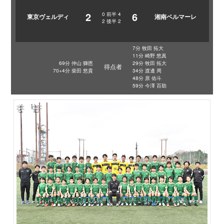
2
6
0
前半
4
東京ヴェルディ
湘南ベルマーレ
2
後半
2
7分 牧田 拓大
11分 崎野 悠真
69分 仲山 獅恩
29分 牧田 拓大
得点者
70+4分 柴田 悠貴
34分 渡邊 周
48分 原 佑斗
59分 今澤 百助