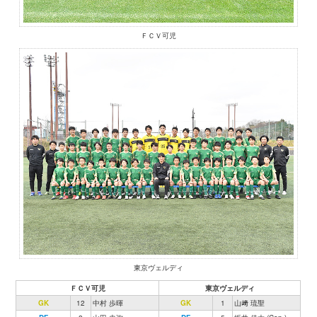
ＦＣＶ可児
東京ヴェルディ
ＦＣＶ可児
東京ヴェルディ
GK
12
中村 歩暉
GK
1
山﨑 琉聖