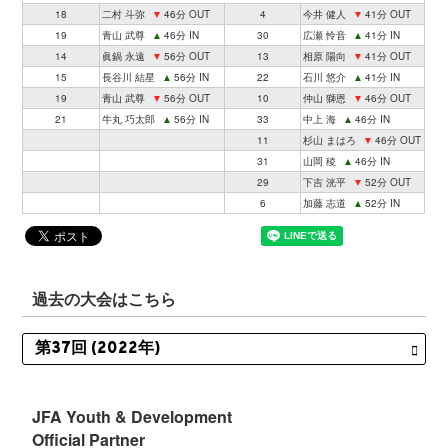
18
二村 斗弥
▼
46分 OUT
4
今井 健人
▼
41分 OUT
19
青山 武尊
▲
46分 IN
30
広瀬 怜音
▲
41分 IN
14
眞鍋 永遠
▼
56分 OUT
13
相原 陽向
▼
41分 OUT
15
長谷川 結星
▲
56分 IN
22
石川 悠介
▲
41分 IN
19
青山 武尊
▼
56分 OUT
10
仲山 獅恩
▼
46分 OUT
21
牛丸 巧太郎
▲
56分 IN
33
中上 海
▲
46分 IN
11
杉山 まはろ
▼
46分 OUT
31
山岡 稜
▲
46分 IN
29
下吉 洸平
▼
52分 OUT
6
加藤 志道
▲
52分 IN
過去の大会はこちら
JFA Youth & Development
Official Partner