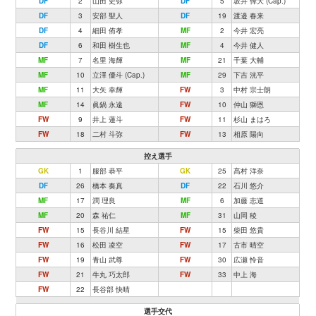
DF
2
山田 史弥
DF
5
坂井 倖大 (Cap.)
DF
3
安部 聖人
DF
19
渡邉 春来
DF
4
細田 侑孝
MF
2
今井 宏亮
DF
6
和田 樹生也
MF
4
今井 健人
MF
7
名里 海輝
MF
21
千葉 大輔
MF
10
立澤 優斗 (Cap.)
MF
29
下吉 洸平
MF
11
大矢 幸輝
FW
3
中村 宗士朗
MF
14
眞鍋 永遠
FW
10
仲山 獅恩
FW
9
井上 蓮斗
FW
11
杉山 まはろ
FW
18
二村 斗弥
FW
13
相原 陽向
控え選手
GK
1
服部 恭平
GK
25
髙村 洋奈
DF
26
橋本 奏真
DF
22
石川 悠介
MF
17
潤 理良
MF
6
加藤 志道
MF
20
森 祐仁
MF
31
山岡 稜
FW
15
長谷川 結星
FW
15
柴田 悠貴
FW
16
松田 凌空
FW
17
古市 晴空
FW
19
青山 武尊
FW
30
広瀬 怜音
FW
21
牛丸 巧太郎
FW
33
中上 海
FW
22
長谷部 快晴
選手交代