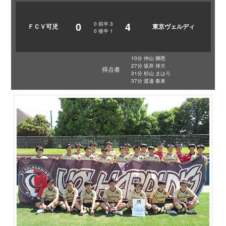
0
4
0
前半
3
ＦＣＶ可児
東京ヴェルディ
0
後半
1
10分 仲山 獅恩
27分 坂井 倖大
得点者
31分 杉山 まはろ
37分 渡邉 春来