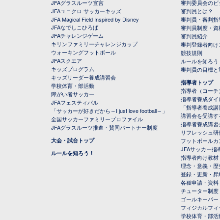
JFAグラスルーツ宣言
審判委員会のビジ
JFAユニクロ サッカーキッズ
審判員とは？
JFA Magical Field Inspired by Disney
審判員・審判指
JFAなでしこひろば
審判員制度・資
JFAチャレンジゲーム
審判員紹介
キリンファミリーチャレンジカップ
審判登録者向け
ウォーキングフットボール
競技規則
JFAスクエア
ルールを知ろう
キッズプログラム
審判員の目標と
キッズリーダー養成講習会
指導者トップ
学校体育・部活動
指導者（コーチ
障がい者サッカー
指導者養成ダイ
JFAフェスティバル
「指導者養成講
「サッカーが好きだから～I just love football～」
講習会を受講す
全国サッカーファミリープロファイル
指導者養成講習
JFAグラスルーツ推進・賛同パートナー制度
リフレッシュ研
大会・試合トップ
フットボールカ
JFAサッカー指導
ルールを知ろう！
指導者向け教材
理念・意義・歴
登録・更新・昇
各種申請・資料
チューター制度
ゴールキーパー
フィジカルフィ
学校体育・部活