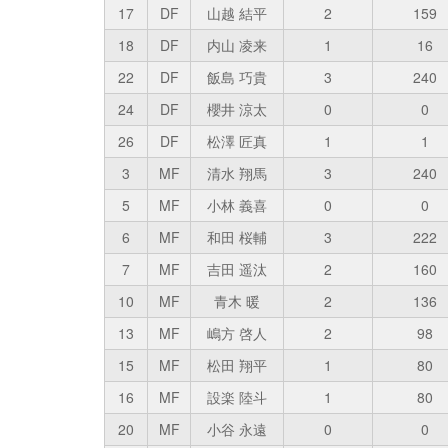
17
DF
山越 結平
2
159
18
DF
内山 凌来
1
16
22
DF
飯島 巧貴
3
240
24
DF
櫻井 涼太
0
0
26
DF
松澤 匠真
1
1
3
MF
清水 翔馬
3
240
5
MF
小林 義喜
0
0
6
MF
和田 桜輔
3
222
7
MF
吉田 遥汰
2
160
10
MF
青木 暖
2
136
13
MF
嶋方 啓人
2
98
15
MF
松田 翔平
1
80
16
MF
設楽 陸斗
1
80
20
MF
小谷 永遠
0
0