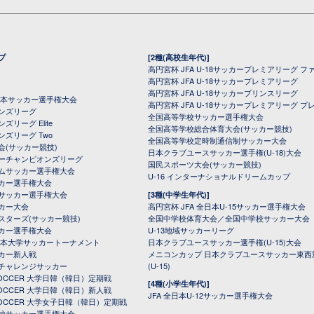
プ
[2種(高校生年代)]
高円宮杯 JFA U-18サッカープレミアリーグ フ
高円宮杯 JFA U-18サッカープレミアリーグ
高円宮杯 JFA U-18サッカープリンスリーグ
全日本サッカー選手権大会
高円宮杯 JFA U-18サッカープレミアリーグ プ
オンズリーグ
全国高等学校サッカー選手権大会
ズリーグ Elite
全国高等学校総合体育大会(サッカー競技)
ンズリーグ Two
全国高等学校定時制通信制サッカー大会
会(サッカー競技)
日本クラブユースサッカー選手権(U-18)大会
ーチャンピオンズリーグ
国民スポーツ大会(サッカー競技)
ムサッカー選手権大会
U-16 インターナショナルドリームカップ
カー選手権大会
サッカー選手権大会
[3種(中学生年代)]
カー大会
高円宮杯 JFA 全日本U-15サッカー選手権大会
スターズ(サッカー競技)
全国中学校体育大会／全国中学校サッカー大会
カー選手権大会
U-13地域サッカーリーグ
日本大学サッカートーナメント
日本クラブユースサッカー選手権(U-15)大会
カー新人戦
メニコンカップ 日本クラブユースサッカー東西
チャレンジサッカー
(U-15)
 SOCCER 大学日韓（韓日）定期戦
[4種(小学生年代)]
 SOCCER 大学日韓（韓日）新人戦
JFA 全日本U-12サッカー選手権大会
 SOCCER 大学女子日韓（韓日）定期戦
校サッカー選手権大会