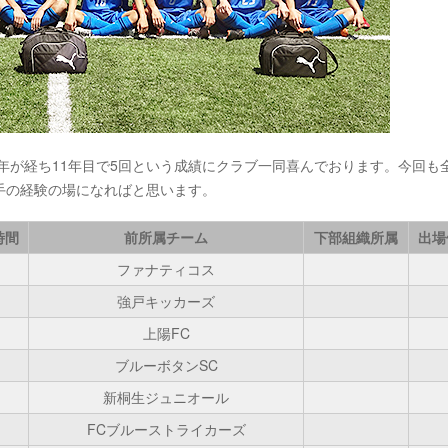
0年が経ち11年目で5回という成績にクラブ一同喜んでおります。今回も
手の経験の場になればと思います。
時間
前所属チーム
下部組織所属
出場
ファナティコス
強戸キッカーズ
上陽FC
ブルーボタンSC
新桐生ジュニオール
FCブルーストライカーズ