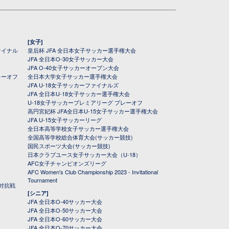
[女子]
ァイナル
皇后杯 JFA 全日本女子サッカー選手権大会
JFA 全日本O-30女子サッカー大会
JFA O-40女子サッカーオープン大会
レーオフ
全日本大学女子サッカー選手権大会
JFA U-18女子サッカーファイナルズ
JFA 全日本U-18女子サッカー選手権大会
U-18女子サッカープレミアリーグ プレーオフ
高円宮妃杯 JFA全日本U-15女子サッカー選手権大会
JFA U-15女子サッカーリーグ
全日本高等学校女子サッカー選手権大会
全国高等学校総合体育大会(サッカー競技)
国民スポーツ大会(サッカー競技)
日本クラブユース女子サッカー大会（U-18）
AFC女子チャンピオンズリーグ
AFC Women's Club Championship 2023 - Invitational
Tournament
対抗戦
[シニア]
JFA 全日本O-40サッカー大会
JFA 全日本O-50サッカー大会
JFA 全日本O-60サッカー大会
JFA 全日本O-70サッカー大会