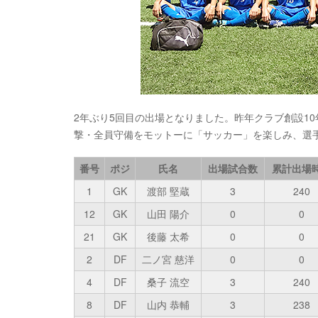
2年ぶり5回目の出場となりました。昨年クラブ創設1
撃・全員守備をモットーに「サッカー」を楽しみ、選
番号
ポジ
氏名
出場試合数
累計出場
1
GK
渡部 堅蔵
3
240
12
GK
山田 陽介
0
0
21
GK
後藤 太希
0
0
2
DF
二ノ宮 慈洋
0
0
4
DF
桑子 流空
3
240
8
DF
山内 恭輔
3
238