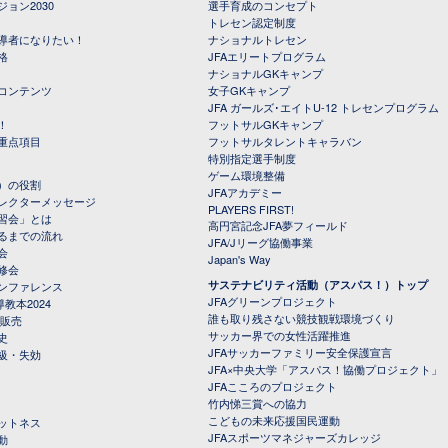
ョン2030
選手育成のコンセプト
トレセン認定制度
導者になりたい！
ナショナルトレセン
格
JFAエリートプログラム
ナショナルGKキャンプ
コンテンツ
女子GKキャンプ
JFA ガールズ･エイトU-12 トレセンプログラム
！
フットサルGKキャンプ
重点項目
フットサルタレントキャラバン
特別指定選手制度
ゲーム環境整備
）の役割
JFAアカデミー
レクターメッセージ
PLAYERS FIRST!
習会」とは
高円宮記念JFA夢フィールド
るまでの流れ
JFA/Jリーグ協働事業
会
Japan's Way
修会
サステナビリティ活動（アスパス！）トップ
ンファレンス
JFAグリーンプロジェクト
教本2024
誰も取り残さない競技観戦環境づくり
 販売
サッカー界での女性活躍推進
史
JFAサッカーファミリー安全保護宣言
級・失効
JFA×中央大学「アスパス！協働プロジェクト」
JFAこころのプロジェクト
竹内悌三賞への協力
こどもの未来応援国民運動
ットネス
JFAスポーツマネジャーズカレッジ
動