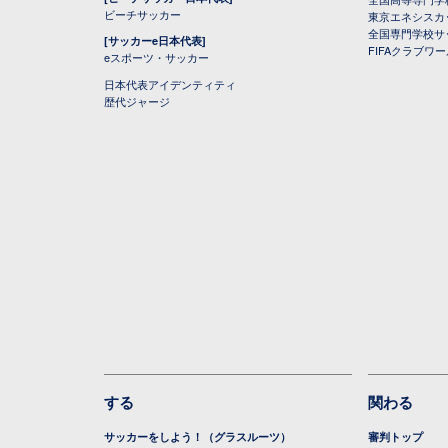
ビーチサッカー
東京エネシスカ
全国専門学校サ
[サッカーe日本代表]
FIFAクラブワ
eスポーツ・サッカー
日本代表アイデンティティ
歴代ジャージ
する
関わる
サッカーをしよう！（グラスルーツ）
審判トップ