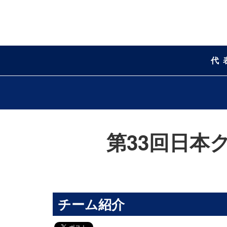
代
第33回日本
チーム紹介