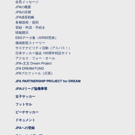
会長メッセージ
JFAの概要
JFAの目標
JFA成長戦略
各種規程・規則
登録・申請・手続き
情報開示
ESGデータ集（GRI対照表）
価値創造ストーリー
サステナビリティ活動（アスパス！）
日本サッカー協会 100周年特設サイト
アクセス・フォー・オール
JFA×文京 Dream Project
JFA DREAM FUND
JFAプロフィール［日英］
JFA PARTNERSHIP PROJECT for DREAM
JFA/Jリーグ協働事業
女子サッカー
フットサル
ビーチサッカー
ドキュメント
JFAへの登録