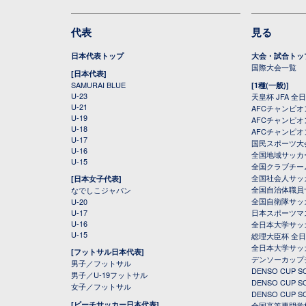
代表
見る
日本代表トップ
大会・試合トッ
国際大会一覧
[日本代表]
SAMURAI BLUE
[1種(一般)]
U-23
天皇杯 JFA 
U-21
AFCチャンピ
U-19
AFCチャンピオン
U-18
AFCチャンピオ
U-17
国民スポーツ大
U-16
全国地域サッカ
U-15
全国クラブチー
全国社会人サッ
[日本女子代表]
全国自治体職員
なでしこジャパン
全国自衛隊サッ
U-20
U-17
日本スポーツマ
U-16
全日本大学サッ
U-15
総理大臣杯 全
全日本大学サッ
[フットサル日本代表]
デンソーカップ
男子／フットサル
DENSO CUP
男子／U-19フットサル
DENSO CUP
女子／フットサル
DENSO CUP
[ビーチサッカー日本代表]
全国高等専門学