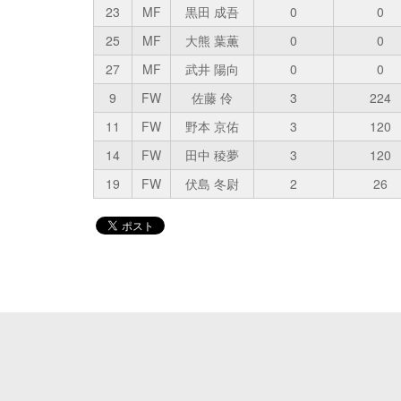
23
MF
黒田 成吾
0
0
25
MF
大熊 葉薫
0
0
27
MF
武井 陽向
0
0
9
FW
佐藤 伶
3
224
11
FW
野本 京佑
3
120
14
FW
田中 稜夢
3
120
19
FW
伏島 冬尉
2
26