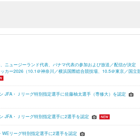
表、ニュージーランド代表、パナマ代表の参加および放送／配信が決
ッカー2026（10.1＠神奈川／横浜国際総合競技場、10.5＠東京／国立
シーズン JFA・Ｊリーグ特別指定選手に佐藤柚太選手（専修大）を認定
ーズン JFA・Ｊリーグ特別指定選手に2選手を認定
JFA・WEリーグ特別指定選手に2選手を認定