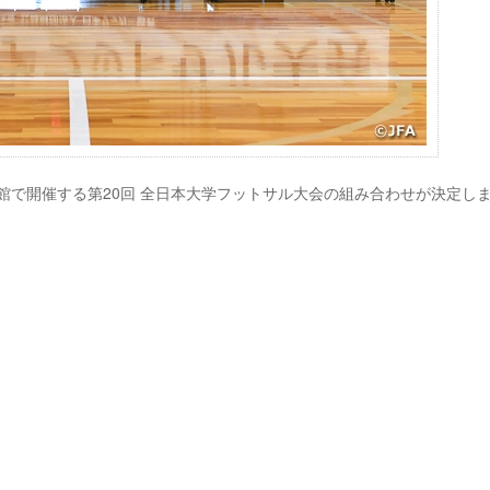
体育館で開催する第20回 全日本大学フットサル大会の組み合わせが決定し