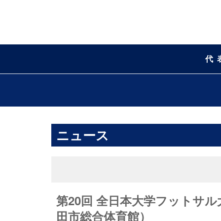
代
ニュース
第20回 全日本大学フットサル大
田市総合体育館）