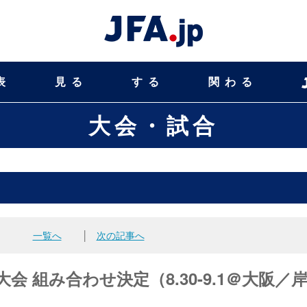
表
見る
する
関わる
大会・試合
一覧へ
│
次の記事へ
会 組み合わせ決定（8.30-9.1＠大阪／