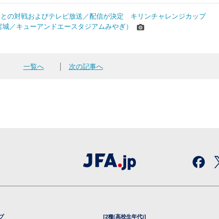
表との対戦およびテレビ放送／配信が決定 キリンチャレンジカップ
24＠宮城／キューアンドエースタジアムみやぎ）
一覧へ
│
次の記事へ
プ
[2種(高校生年代)]