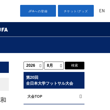
EN
JFAへの登録
チケット/グッズ
第20回
全日本大学フットサル大会
大会TOP
岸和