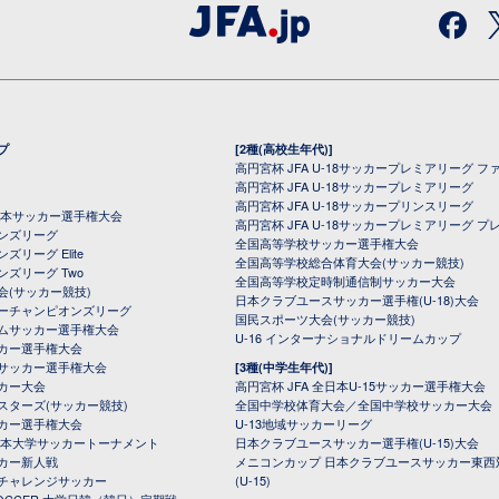
プ
[2種(高校生年代)]
高円宮杯 JFA U-18サッカープレミアリーグ フ
高円宮杯 JFA U-18サッカープレミアリーグ
高円宮杯 JFA U-18サッカープリンスリーグ
全日本サッカー選手権大会
高円宮杯 JFA U-18サッカープレミアリーグ プ
オンズリーグ
全国高等学校サッカー選手権大会
ズリーグ Elite
全国高等学校総合体育大会(サッカー競技)
ンズリーグ Two
全国高等学校定時制通信制サッカー大会
会(サッカー競技)
日本クラブユースサッカー選手権(U-18)大会
ーチャンピオンズリーグ
国民スポーツ大会(サッカー競技)
ムサッカー選手権大会
U-16 インターナショナルドリームカップ
カー選手権大会
サッカー選手権大会
[3種(中学生年代)]
カー大会
高円宮杯 JFA 全日本U-15サッカー選手権大会
スターズ(サッカー競技)
全国中学校体育大会／全国中学校サッカー大会
カー選手権大会
U-13地域サッカーリーグ
日本大学サッカートーナメント
日本クラブユースサッカー選手権(U-15)大会
カー新人戦
メニコンカップ 日本クラブユースサッカー東西
チャレンジサッカー
(U-15)