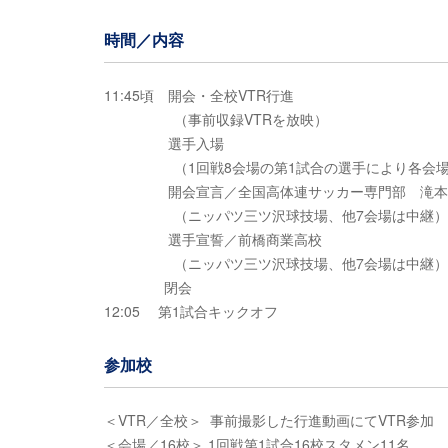
時間／内容
11:45頃 開会・全校VTR行進
（事前収録VTRを放映）
選手入場
（1回戦8会場の第1試合の選手により各会場
開会宣言／全国高体連サッカー専門部 滝本
（ニッパツ三ツ沢球技場、他7会場は中継）
選手宣誓／前橋商業高校
（ニッパツ三ツ沢球技場、他7会場は中継）
閉会
12:05 第1試合キックオフ
参加校
＜VTR／全校＞ 事前撮影した行進動画にてVTR参加
＜会場／16校＞ 1回戦第1試合16校スタメン11名