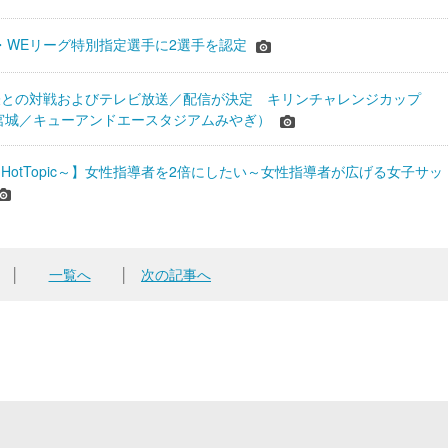
JFA・WEリーグ特別指定選手に2選手を認定
表との対戦およびテレビ放送／配信が決定 キリンチャレンジカップ
24＠宮城／キューアンドエースタジアムみやぎ）
HotTopic～】女性指導者を2倍にしたい～女性指導者が広げる女子サッ
│
一覧へ
│
次の記事へ