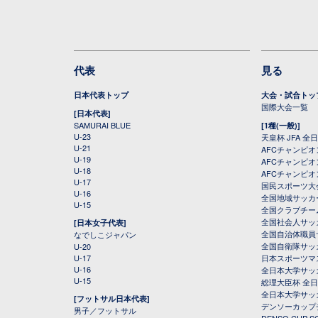
代表
見る
日本代表トップ
大会・試合トッ
国際大会一覧
[日本代表]
SAMURAI BLUE
[1種(一般)]
U-23
天皇杯 JFA 
U-21
AFCチャンピ
U-19
AFCチャンピオン
U-18
AFCチャンピオ
U-17
国民スポーツ大
U-16
全国地域サッカ
U-15
全国クラブチー
全国社会人サッ
[日本女子代表]
全国自治体職員
なでしこジャパン
全国自衛隊サッ
U-20
U-17
日本スポーツマ
U-16
全日本大学サッ
U-15
総理大臣杯 全
全日本大学サッ
[フットサル日本代表]
デンソーカップ
男子／フットサル