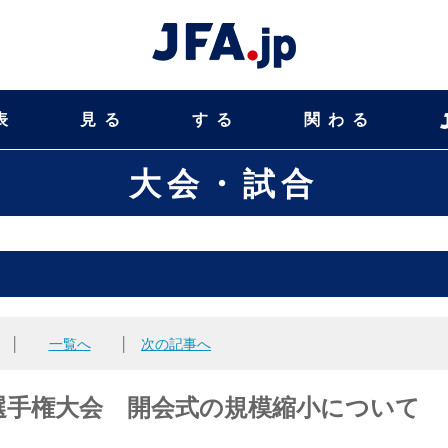
表
見る
する
関わる
大会・試合
│
一覧へ
│
次の記事へ
選手権大会 開会式の規模縮小について