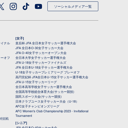
ソーシャルメディア一覧
[女子]
ァイナル
皇后杯 JFA 全日本女子サッカー選手権大会
JFA 全日本O-30女子サッカー大会
JFA O-40女子サッカーオープン大会
レーオフ
全日本大学女子サッカー選手権大会
JFA U-18女子サッカーファイナルズ
JFA 全日本U-18女子サッカー選手権大会
U-18女子サッカープレミアリーグ プレーオフ
高円宮妃杯 JFA全日本U-15女子サッカー選手権大会
JFA U-15女子サッカーリーグ
全日本高等学校女子サッカー選手権大会
全国高等学校総合体育大会(サッカー競技)
国民スポーツ大会(サッカー競技)
日本クラブユース女子サッカー大会（U-18）
AFC女子チャンピオンズリーグ
AFC Women's Club Championship 2023 - Invitational
Tournament
対抗戦
[シニア]
JFA 全日本O-40サッカー大会