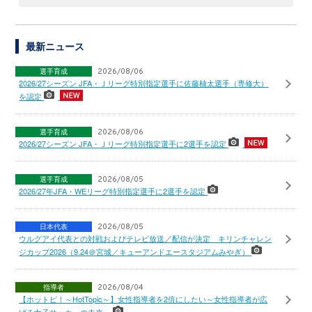
最新ニュース
選手育成
2026/08/06
2026/27シーズン JFA・Ｊリーグ特別指定選手に佐藤柚太選手（専修大）
を認定
選手育成
2026/08/06
2026/27シーズン JFA・Ｊリーグ特別指定選手に2選手を認定
選手育成
2026/08/05
2026/27年JFA・WEリーグ特別指定選手に2選手を認定
日本代表
2026/08/05
ウルグアイ代表との対戦およびテレビ放送／配信が決定 キリンチャレン
ジカップ2026（9.24＠宮城／キューアンドエースタジアムみやぎ）
指導者
2026/08/04
【ホットピ！～HotTopic～】女性指導者を2倍にしたい～女性指導者が広