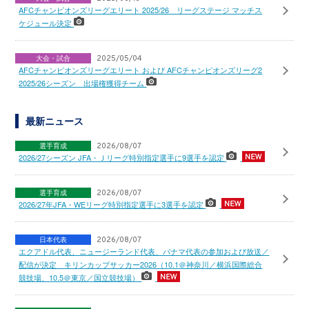
AFCチャンピオンズリーグエリート 2025/26 リーグステージ マッチス
ケジュール決定
大会・試合
2025/05/04
AFCチャンピオンズリーグエリート および AFCチャンピオンズリーグ2
2025/26シーズン 出場権獲得チーム
最新ニュース
選手育成
2026/08/07
2026/27シーズン JFA・Ｊリーグ特別指定選手に9選手を認定
選手育成
2026/08/07
2026/27年JFA・WEリーグ特別指定選手に3選手を認定
日本代表
2026/08/07
エクアドル代表、ニュージーランド代表、パナマ代表の参加および放送／
配信が決定 キリンカップサッカー2026（10.1＠神奈川／横浜国際総合
競技場、10.5＠東京／国立競技場）