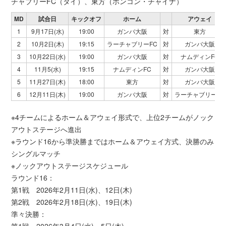
チャブリーFC（タイ）、東方（ホンコン・チャイナ）
MD
試合日
キック
オフ
ホーム
アウェイ
1
9月17日(水)
19:00
ガンバ大阪
対
東方
2
10月2日(木)
19:15
ラーチャブリーFC
対
ガンバ大阪
3
10月22日(水)
19:00
ガンバ大阪
対
ナムディンFC
4
11月5(水)
19:15
ナムディンFC
対
ガンバ大阪
5
11月27日(木)
18:00
東方
対
ガンバ大阪
6
12月11日(木)
19:00
ガンバ大阪
対
ラーチャブリーFC
※4チームによるホーム＆アウェイ形式で、上位2チームがノック
アウトステージへ進出
※ラウンド16から準決勝まではホーム＆アウェイ方式、決勝のみ
シングルマッチ
※ノックアウトステージスケジュール
ラウンド16：
第1戦 2026年2月11日(水)、12日(木)
第2戦 2026年2月18日(水)、19日(木)
準々決勝：