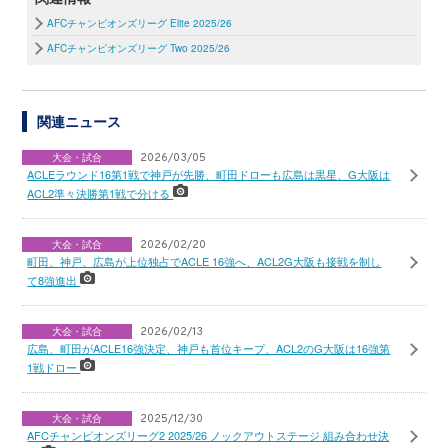
AFCチャンピオンズリーグ Elite 2025/26
AFCチャンピオンズリーグ Two 2025/26
関連ニュース
大会・試合
2026/03/05
ACLEラウンド16第1戦で神戸が先勝、町田ドローも広島は黒星、G大阪は
ACL2準々決勝第1戦で分ける
大会・試合
2026/02/20
町田、神戸、広島が上位独占でACLE 16強へ、ACL2G大阪も接戦を制し
て8強進出
大会・試合
2026/02/13
広島、町田がACLE16強決定、神戸も首位キープ、ACL2のG大阪は16強第
1戦ドロー
大会・試合
2025/12/30
AFCチャンピオンズリーグ2 2025/26 ノックアウトステージ 組み合わせ決