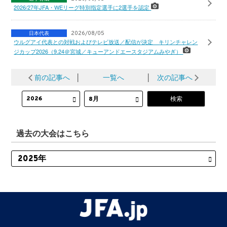
2026/27年JFA・WEリーグ特別指定選手に2選手を認定
日本代表
2026/08/05
ウルグアイ代表との対戦およびテレビ放送／配信が決定 キリンチャレン
ジカップ2026（9.24＠宮城／キューアンドエースタジアムみやぎ）
前の記事へ
│
一覧へ
│
次の記事へ
過去の大会はこちら