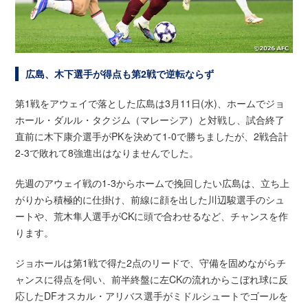
広島、木下選手が得点も第2戦で逆転ならず
第1戦をアウェイで落とした広島は3月11日(水)、ホームでジョ
ホール・ダルル・タクジム（マレーシア）と対戦し、試合終了
直前に木下康介選手がPKを決めて1-0で勝ちましたが、2戦合計
2-3で敗れて8強進出はなりませんでした。
先週のアウェイ戦の1-3からホームで挽回したい広島は、立ち上
がりから積極的に仕掛け、前線に顔を出した川辺駿選手のシュ
ートや、荒木隼人選手がCKに頭で合わせるなど、チャンスを作
ります。
ジョホールは第1戦で得た2点のリードで、守備を固めながらチ
ャンスに得点を伺い、前半終盤に左CKの流れからこぼれ球に反
応したDFオスカル・アリバス選手がミドルシュートでゴールを