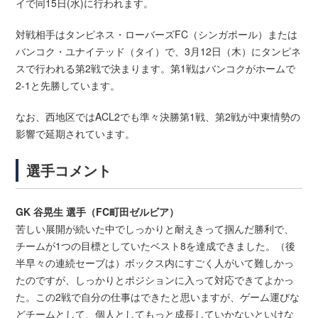
イで同15日(水)に行われます。
対戦相手はタンピネス・ローバーズFC（シンガポール）または
バンコク・ユナイテッド（タイ）で、3月12日（木）にタンピネ
スで行われる第2戦で決まります。第1戦はバンコクがホームで
2-1と先勝しています。
なお、西地区ではACL2でも準々決勝第1戦、第2戦が中東情勢の
影響で延期されています。
選手コメント
GK 谷晃生 選手（FC町田ゼルビア）
苦しい展開が続いた中でしっかりと耐えきって掴んだ勝利で、
チームが1つの目標としていたベスト8を達成できました。（後
半早々の連続セーブは）ボックス内にすごく人がいて難しかっ
たのですが、しっかりとポジションに入って対応できてよかっ
た。この2戦で自分の仕事はできたと思いますが、ゲーム運びな
どチームとして、個人としてもっと成長していかないといけな