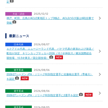
定
大会・試合
2025/12/12
神戸、町田、広島がACLE東地区トップ3独占、ACL2のG大阪は6戦全勝で
突破
最新ニュース
日本代表
2026/08/07
エクアドル代表、ニュージーランド代表、パナマ代表の参加および放送／
配信が決定 キリンカップサッカー2026（10.1＠神奈川／横浜国際総合
競技場、10.5＠東京／国立競技場）
選手育成
2026/08/06
2026/27シーズン JFA・Ｊリーグ特別指定選手に佐藤柚太選手（専修大）
を認定
選手育成
2026/08/06
2026/27シーズン JFA・Ｊリーグ特別指定選手に2選手を認定
選手育成
2026/08/05