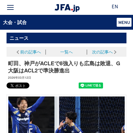
EN
大会・試合
ニュース
前の記事へ
│
一覧へ
│
次の記事へ
町田、神戸がACLEで8強入りも広島は敗退、G
大阪はACL2で準決勝進出
2026年03月12日