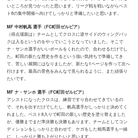
いところが見つかったと思います。リーグ戦を戦いながらベス
ト8の集中開催へ向けてしっかりと準備したいと思います。
MF 中村帆高 選手（FC町田ゼルビア）
（得点場面は）チームとしてクロスに逆サイドのウィングバッ
クは入るというのをやっていこうとなっていました。そこで
ナ・サンホ選手がいいボールをくれたので、合わせるだけでし
た。町田の新たな歴史を作るという強い気持ちで準備してき
て、苦しい展開にはなりましたが、新たな1ページを作って次へ
行けます。最高の景色をみんなで見られるように、また頑張り
たいです。
MF ナ・サンホ 選手（FC町田ゼルビア）
アシストになったクロスは、練習ですり合わせてきているの
で、それを出すだけでしたし、帆高選手がしっかりと決めてく
れました。ベスト8入りで町田の新しい歴史を塗り替えました
が、優勝までまだ準決勝も決勝もあります。チームとしてコン
ディションをしっかりと合わせて、ケガをした相馬選手も一緒
に、しっかりと勝ち上がりたいと思います。