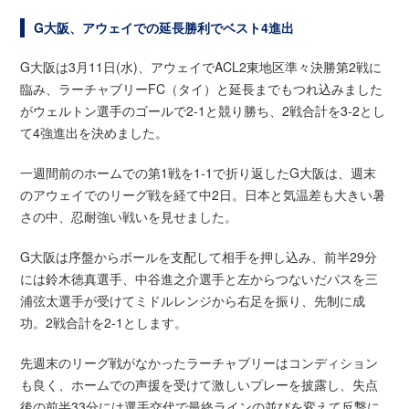
G大阪、アウェイでの延長勝利でベスト4進出
G大阪は3月11日(水)、アウェイでACL2東地区準々決勝第2戦に
臨み、ラーチャブリーFC（タイ）と延長までもつれ込みました
がウェルトン選手のゴールで2-1と競り勝ち、2戦合計を3-2とし
て4強進出を決めました。
一週間前のホームでの第1戦を1-1で折り返したG大阪は、週末
のアウェイでのリーグ戦を経て中2日。日本と気温差も大きい暑
さの中、忍耐強い戦いを見せました。
G大阪は序盤からボールを支配して相手を押し込み、前半29分
には鈴木徳真選手、中谷進之介選手と左からつないだパスを三
浦弦太選手が受けてミドルレンジから右足を振り、先制に成
功。2戦合計を2-1とします。
先週末のリーグ戦がなかったラーチャブリーはコンディション
も良く、ホームでの声援を受けて激しいプレーを披露し、失点
後の前半33分には選手交代で最終ラインの並びを変えて反撃に