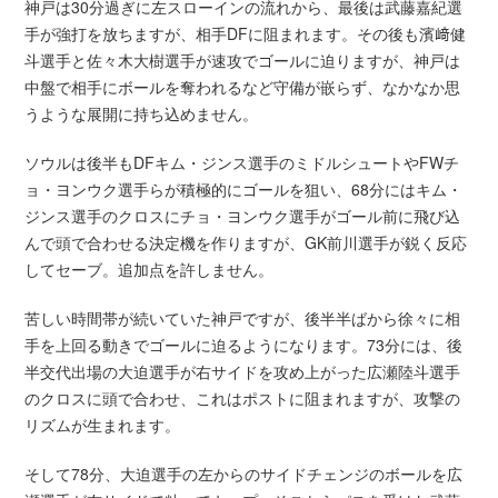
神戸は30分過ぎに左スローインの流れから、最後は武藤嘉紀選
手が強打を放ちますが、相手DFに阻まれます。その後も濱﨑健
斗選手と佐々木大樹選手が速攻でゴールに迫りますが、神戸は
中盤で相手にボールを奪われるなど守備が嵌らず、なかなか思
うような展開に持ち込めません。
ソウルは後半もDFキム・ジンス選手のミドルシュートやFWチ
ョ・ヨンウク選手らが積極的にゴールを狙い、68分にはキム・
ジンス選手のクロスにチョ・ヨンウク選手がゴール前に飛び込
んで頭で合わせる決定機を作りますが、GK前川選手が鋭く反応
してセーブ。追加点を許しません。
苦しい時間帯が続いていた神戸ですが、後半半ばから徐々に相
手を上回る動きでゴールに迫るようになります。73分には、後
半交代出場の大迫選手が右サイドを攻め上がった広瀬陸斗選手
のクロスに頭で合わせ、これはポストに阻まれますが、攻撃の
リズムが生まれます。
そして78分、大迫選手の左からのサイドチェンジのボールを広