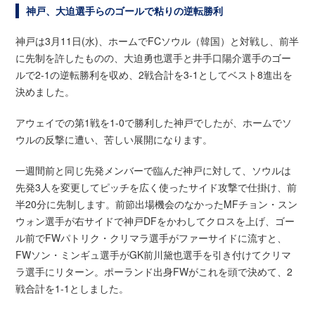
神戸、大迫選手らのゴールで粘りの逆転勝利
神戸は3月11日(水)、ホームでFCソウル（韓国）と対戦し、前半
に先制を許したものの、大迫勇也選手と井手口陽介選手のゴー
ルで2-1の逆転勝利を収め、2戦合計を3-1としてベスト8進出を
決めました。
アウェイでの第1戦を1-0で勝利した神戸でしたが、ホームでソ
ウルの反撃に遭い、苦しい展開になります。
一週間前と同じ先発メンバーで臨んだ神戸に対して、ソウルは
先発3人を変更してピッチを広く使ったサイド攻撃で仕掛け、前
半20分に先制します。前節出場機会のなかったMFチョン・スン
ウォン選手が右サイドで神戸DFをかわしてクロスを上げ、ゴー
ル前でFWパトリク・クリマラ選手がファーサイドに流すと、
FWソン・ミンギュ選手がGK前川黛也選手を引き付けてクリマ
ラ選手にリターン。ポーランド出身FWがこれを頭で決めて、2
戦合計を1-1としました。