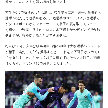
脅かし、左ポストを叩く場面を作ります。
前半を0-0で折り返した広島は、後半早々に木下選手と新井直人
選手を投入して攻勢を強め、川辺選手やジャーメイン良選手ら
がクロスボールからファーサイドで相手の裏を取ってシュート
を狙い、中野就斗選手のクロスに木下選手がヘディングで合わ
せますが、枠を捉えることができません。
得点は90分。広島は後半途中出場の中島洋太朗選手のシュート
が相手に当たってPKを獲得すると、これを木下選手が決めて1
点を返しました。しかし追加点は奪えずにそのまま終了。逆転
はならず、ラウンド16で敗退となりました。