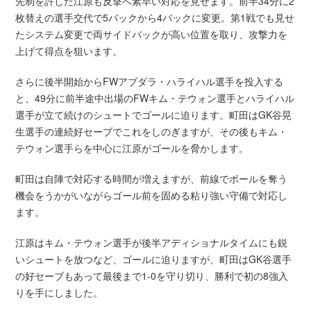
先制を許した江原も反撃へ素早い対応を見せます。前半34分に2
枚替えの選手交代で5バックから4バックに変更。第1戦でも見せ
たシステム変更で両サイドバックが高い位置を取り、攻撃力を
上げて得点を狙います。
さらに後半開始からFWアブダラ・ハライハル選手を投入する
と、49分に前半途中出場のFWキム・テウォン選手とハライハル
選手が立て続けのシュートでゴールに迫ります。町田はGK谷晃
生選手の連続好セーブでこれをしのぎますが、その後もキム・
テウォン選手らを中心に江原がゴールを脅かします。
町田は自陣で対応する時間が増えますが、前線でボールを奪う
機会をうかがいながらゴール前を固める粘り強い守備で対応し
ます。
江原はキム・テウォン選手が後半アディショナルタイムにも鋭
いシュートを放つなど、ゴールに迫りますが、町田はGK谷選手
の好セーブもあって最後まで1-0を守り切り、勝利で初の8強入
りを手にしました。