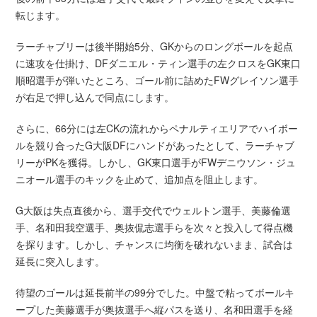
転じます。
ラーチャブリーは後半開始5分、GKからのロングボールを起点
に速攻を仕掛け、DFダニエル・ティン選手の左クロスをGK東口
順昭選手が弾いたところ、ゴール前に詰めたFWグレイソン選手
が右足で押し込んで同点にします。
さらに、66分には左CKの流れからペナルティエリアでハイボー
ルを競り合ったG大阪DFにハンドがあったとして、ラーチャブ
リーがPKを獲得。しかし、GK東口選手がFWデニウソン・ジュ
ニオール選手のキックを止めて、追加点を阻止します。
G大阪は失点直後から、選手交代でウェルトン選手、美藤倫選
手、名和田我空選手、奥抜侃志選手らを次々と投入して得点機
を探ります。しかし、チャンスに均衡を破れないまま、試合は
延長に突入します。
待望のゴールは延長前半の99分でした。中盤で粘ってボールキ
ープした美藤選手が奥抜選手へ縦パスを送り、名和田選手を経