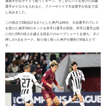
瀬選手が右サイドで粘ってキープ。そこからパスを受けた武藤
選手がクロスを入れると、ファーサイドで大迫選手が右足で流
し込みました。
この得点で2戦合計を2-1とした神戸は89分、大迫選手のプレス
を受けた相手GKのキックを井手口選手が回収。井手口選手は前
に出たGKの頭上を越える技ありのループシュートを放ち、ダメ
押しの1点をマーク。粘り強く戦った神戸が勝利で8強入りで
す。