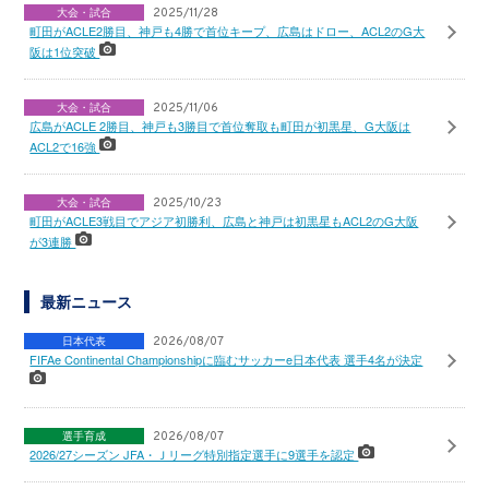
大会・試合
2025/11/28
町田がACLE2勝目、神戸も4勝で首位キープ、広島はドロー、ACL2のG大
阪は1位突破
大会・試合
2025/11/06
広島がACLE 2勝目、神戸も3勝目で首位奪取も町田が初黒星、G大阪は
ACL2で16強
大会・試合
2025/10/23
町田がACLE3戦目でアジア初勝利、広島と神戸は初黒星もACL2のG大阪
が3連勝
最新ニュース
日本代表
2026/08/07
FIFAe Continental Championshipに臨むサッカーe日本代表 選手4名が決定
選手育成
2026/08/07
2026/27シーズン JFA・Ｊリーグ特別指定選手に9選手を認定