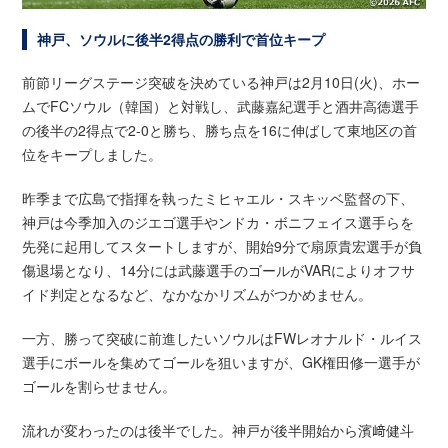
神戸、ソウルに後半2得点の勝利で首位キープ
前節リーグステージ突破を決めている神戸は2月10日(火)、ホー
ムでFCソウル（韓国）と対戦し、武藤嘉紀選手と酒井高徳選手
の後半の2得点で2-0と勝ち、勝ち点を16に伸ばして東地区の首
位をキープしました。
昨季まで広島で指揮を執ったミヒャエル・スキッベ監督の下、
神戸は今季加入のジエゴ選手やンドカ・ボニフェイス選手らを
先発に起用してスタートしますが、開始9分で扇原貴宏選手が負
傷退場となり、14分には武藤選手のゴールがVARによりオフサ
イド判定となるなど、なかなかリズムがつかめません。
一方、勝って突破に前進したいソウルはFWレオナルド・ルイス
選手にボールを集めてゴールを狙いますが、GK権田修一選手が
ゴールを割らせません。
流れが変わったのは後半でした。神戸が後半開始から濱﨑健斗