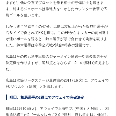
ますが、低い位置でブロックを作る相手の守備に手を焼きま
す。対するジョホールは推進力を生かしたカウンター攻撃で広
島ゴールを狙います。
しかし後半開始早々の47分、広島は攻め上がった塩谷司選手が
右サイドで倒されてFKを獲得。このFKからキッカーの前田選手
が速いボールを送ると、鈴木選手が頭で合わせて均衡を破りま
した。鈴木選手は今季公式戦2試合3得点の活躍です。
広島はその後も途中出場のジャーメイン良選手や東俊希選手が
決定機を作りますが、追加点とはならず、2-1の勝利で終えまし
た。
広島は次節リーグステージ最終節の2月17日(火)に、アウェイで
FCソウルと（韓国）と対戦します。
町田、相馬選手の2得点でアウェイで突破決定
町田は2月10日(火)、アウェイで上海申花（中国）と対戦し、相
馬勇紀選手が2ゴールを決めて2-0で勝利。勝ち点を14に伸ばし