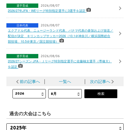
選手育成
2026/08/07
2026/27年JFA・WEリーグ特別指定選手に3選手を認定
日本代表
2026/08/07
エクアドル代表、ニュージーランド代表、パナマ代表の参加および放送／
配信が決定 キリンカップサッカー2026（10.1＠神奈川／横浜国際総合
競技場、10.5＠東京／国立競技場）
選手育成
2026/08/06
2026/27シーズン JFA・Ｊリーグ特別指定選手に佐藤柚太選手（専修大）
を認定
前の記事へ
│
一覧へ
│
次の記事へ
過去の大会はこちら