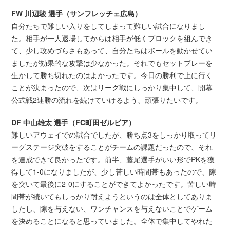
FW 川辺駿 選手（サンフレッチェ広島）
自分たちで難しい入りをしてしまって難しい試合になりまし
た。相手が一人退場してからは相手が低くブロックを組んでき
て、少し攻めづらさもあって、自分たちはボールを動かせてい
ましたが効果的な攻撃は少なかった。それでもセットプレーを
生かして勝ち切れたのはよかったです。今日の勝利で上に行く
ことが決まったので、次はリーグ戦にしっかり集中して、開幕
公式戦2連勝の流れを続けていけるよう、頑張りたいです。
DF 中山雄太 選手（FC町田ゼルビア）
難しいアウェイでの試合でしたが、勝ち点3をしっかり取ってリ
ーグステージ突破をすることがチームの課題だったので、それ
を達成できて良かったです。前半、藤尾選手がいい形でPKを獲
得して1-0になりましたが、少し苦しい時間帯もあったので、隙
を突いて最後に2-0にすることができてよかったです。苦しい時
間帯が続いてもしっかり耐えようというのは全体としてありま
したし、隙を与えない、ワンチャンスを与えないことでゲーム
を決めることになると思っていました。全体で集中してやれた