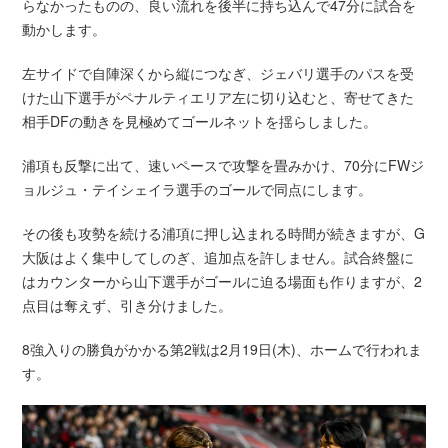
らなかったものの、良い流れを後半に持ち込んで47分に試合を
動かします。
左サイドで自陣深くから縦につなぎ、ジェバリ選手のパスを受
けた山下選手がペナルティエリア左に切り込むと、寄せてきた
相手DFの動きを見極めてゴールネットを揺らしました。
浦項も反撃に出て、速いペースで攻撃を畳みかけ、70分にFWジ
ョルジュ・テイシェイラ選手のゴールで同点にします。
その後も攻勢を続ける浦項に押し込まれる時間が続きますが、G
大阪はよく集中してしのぎ、追加点を許しません。試合終盤に
はカウンターから山下選手がゴールに迫る場面も作りますが、2
点目は奪えず、引き分けました。
8強入りの勝負がかかる第2戦は2月19日(木)、ホームで行われま
す。