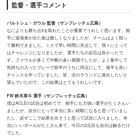
監督・選手コメント
バルトシュ・ガウル 監督（サンフレッチェ広島）
なによりも勝ち点3を取れたことが重要でうれしく思います。相
手に退場者が出た後は難しくなりましたが、チームはよく戦っ
て勝利できました。ミスで早い時間に失点して、我々にとって
はチャレンジになりましたが、選手たちの反応は良かったで
す。ファウルが多くて中断の多い展開でしたが、よく集中して
気持ちの入ったプレーで前半のうちに同点にして、後半も良い
チャンスを作っていました。皆、次のラウンドに進出したいと
望んでいたので、この結果はとてもうれしいです。
FW 鈴木章斗 選手（サンフレッチェ広島）
僕はACLEの試合は初めてで、相手にも力強い選手がたくさんい
ましたが、自分にとって本当に良い経験になると思っていまし
たし、必ずここで結果を出そうと思って試合に入りました。本
当にいいボールがたくさん来て、今日の2点目も自分は触るだけ
でした。