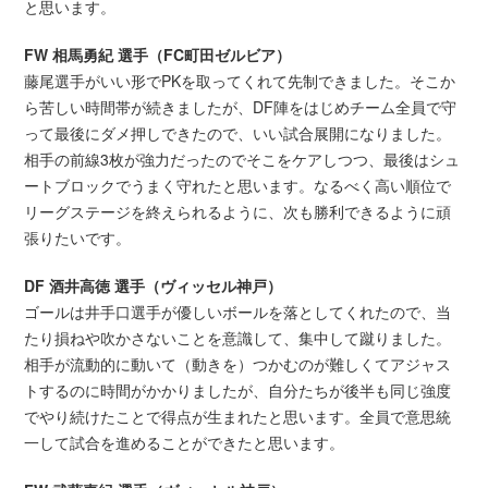
と思います。
FW 相馬勇紀 選手（FC町田ゼルビア）
藤尾選手がいい形でPKを取ってくれて先制できました。そこか
ら苦しい時間帯が続きましたが、DF陣をはじめチーム全員で守
って最後にダメ押しできたので、いい試合展開になりました。
相手の前線3枚が強力だったのでそこをケアしつつ、最後はシュ
ートブロックでうまく守れたと思います。なるべく高い順位で
リーグステージを終えられるように、次も勝利できるように頑
張りたいです。
DF 酒井高徳 選手（ヴィッセル神戸）
ゴールは井手口選手が優しいボールを落としてくれたので、当
たり損ねや吹かさないことを意識して、集中して蹴りました。
相手が流動的に動いて（動きを）つかむのが難しくてアジャス
トするのに時間がかかりましたが、自分たちが後半も同じ強度
でやり続けたことで得点が生まれたと思います。全員で意思統
一して試合を進めることができたと思います。