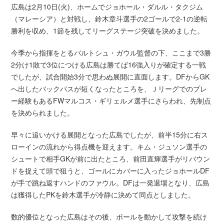
広島は2月10日(火)、ホームでジョホール・ダルル・タクジム
（マレーシア）と対戦し、鈴木章斗選手の2ゴールで2-1の逆転
勝利を収め、1節を残してリーグステージ突破を決めました。
今季から指揮をとるバルトシュ・ガウル監督の下、ここまで3勝
2分け1敗で3位につける広島は勝てば16強入りが確定する一戦
でしたが、試合開始3分で思わぬ展開に直面します。DFからGK
へ出したバックパスが短くなったところを、Ｊリーグでのプレ
ー経験もあるFWマルコス・ギリェルメ選手にさらわれ、先制点
を決められました。
早々に追いかける展開となった広島でしたが、前半15分に右ス
ローインの流れから得点機を迎えます。キム・ジュソン選手の
シュートで相手GKが前に出たところ、前田直輝選手がリバウン
ドを捉えて頭で狙うと、ゴールにカバーに入ったジョホールDF
が手で跳ね返すハンドのファウル。DFは一発退場となり、広島
は獲得したPKを鈴木選手が冷静に決めて同点としました。
数的優位となった広島はその後、ボールを動かして攻撃を続け