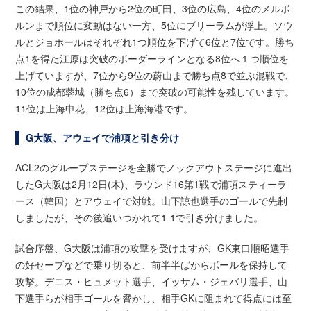
この結果、1位の神戸から2位の町田、3位の広島、4位のメルボ
ルンまで順位に変動はない一方、5位にブリーラムが浮上。ソウ
ルとジョホールはそれぞれ1つ順位を下げて6位と7位です。勝ち
点1を得た江原は突破のボーダーラインとなる8位へ１つ順位を
上げていますが、7位から9位の蔚山まで勝ち点8で並ぶ混戦で、
10位の成都蓉城（勝ち点6）まで突破の可能性を残しています。
11位は上海申花、12位は上海海港です。
G大阪、アウェイで浦項と引き分け
ACL2のグループステージを全勝でノックアウトステージに進出
したG大阪は2月12日(木)、ラウンド16第1戦で浦項スティーラ
ース（韓国）とアウェイで対戦。山下諒也選手のゴールで先制
しましたが、その後追いつかれて1-1で引き分けました。
試合序盤、G大阪は浦項の攻撃を受けますが、GK東口順昭選手
の好セーブなどで乗り切ると、前半半ばからボールを保持して
攻撃。デニス・ヒュメット選手、イッサム・ジェバリ選手、山
下選手らが相手ゴールを脅かし、相手GKに阻まれて得点には至