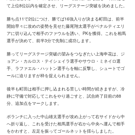
て上位8位以内を確定させ、リーグステージ突破を決めました。
勝ち点11で2位につけ、勝てば16強入りが決まる町田は、前半
開始早々に攻めの姿勢を見せた藤尾翔太選手がペナルティエリ
アに切り込んで相手のファウルを誘い、PKを獲得。これを相馬
選手が決めて、前半3分で先制に成功します。
勝ってリーグステージ突破の望みをつなぎたい上海申花は、ジ
ョアン・カルロス・テイシェイラ選手やサウロ・ミネイロ選
手、ラファエル・ハットン選手らを軸に反撃し、シュートでゴ
ールに迫りますが枠を捉えられません。
後半も町田は相手に押し込まれる苦しい時間が続きますが、冷
静に守備で対応してこれをやり過ごすと、試合終了目前の88
分、追加点をマークします。
ボランチに入った中山雄太選手が攻め上がって右サイドから中
へ折り返し、これを受けた相馬選手が右から中央へ運んで相手
をかわすと、左足を振ってゴールネットを揺らしました。