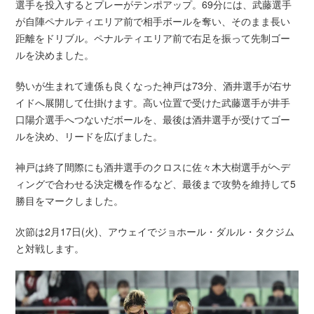
選手を投入するとプレーがテンポアップ。69分には、武藤選手
が自陣ペナルティエリア前で相手ボールを奪い、そのまま長い
距離をドリブル。ペナルティエリア前で右足を振って先制ゴー
ルを決めました。
勢いが生まれて連係も良くなった神戸は73分、酒井選手が右サ
イドへ展開して仕掛けます。高い位置で受けた武藤選手が井手
口陽介選手へつないだボールを、最後は酒井選手が受けてゴー
ルを決め、リードを広げました。
神戸は終了間際にも酒井選手のクロスに佐々木大樹選手がヘデ
ィングで合わせる決定機を作るなど、最後まで攻勢を維持して5
勝目をマークしました。
次節は2月17日(火)、アウェイでジョホール・ダルル・タクジム
と対戦します。