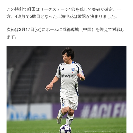
この勝利で町田はリーグステージ1節を残して突破が確定。一
方、4連敗で5敗目となった上海申花は敗退が決まりました。
次節は2月17日(火)にホームに成都蓉城（中国）を迎えて対戦し
ます。