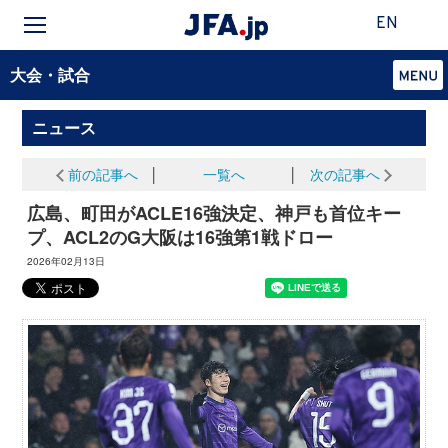
EN
大会・試合
ニュース
前の記事へ
│
一覧へ
│
次の記事へ
広島、町田がACLE16強決定、神戸も首位キー
プ、ACL2のG大阪は16強第1戦ドロー
2026年02月13日