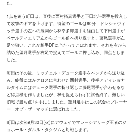
た。
1点を追う町田は、直後に西村拓真選手と下田北斗選手を投入し
て攻撃のギアを上げます。待望のゴールは80分、ドレシェヴィ
ッチ選手の左への展開から林幸多郎選手を経由して下田選手が
ペナルティエリア左からゴール前へ折り返すと、藤尾選手が左
足で狙い、これが相手DFに当たってこぼれます。それを右から
詰めた望月選手が右足で捉えてゴールに押し込み、同点としま
した。
町田はその後、ミッチェル・デューク選手をベンチから送り込
み、終盤には左クロスに合わせた西村選手、後半アディショナ
ルタイムにはデューク選手の折り返しに藤尾選手が合わせるな
ど得点機を作りましたが、枠を捉えられずに試合終了。難しい
初戦で勝ち点1を手にしました。望月選手はこの試合のプレーヤ
ー・オブ・ザ・マッチに選ばれました。
町田は次節9月30日(火)にアウェイでマレーシアリーグ王者のジ
ョホール・ダルル・タクジムと対戦します。