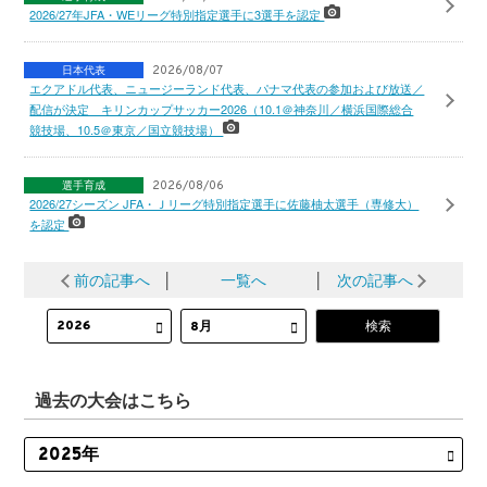
2026/27年JFA・WEリーグ特別指定選手に3選手を認定
日本代表
2026/08/07
エクアドル代表、ニュージーランド代表、パナマ代表の参加および放送／
配信が決定 キリンカップサッカー2026（10.1＠神奈川／横浜国際総合
競技場、10.5＠東京／国立競技場）
選手育成
2026/08/06
2026/27シーズン JFA・Ｊリーグ特別指定選手に佐藤柚太選手（専修大）
を認定
前の記事へ
│
一覧へ
│
次の記事へ
過去の大会はこちら