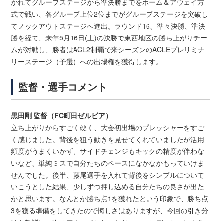
かれてグループステージから準決勝までをホーム＆アウェイ方
式で戦い、各グループ上位2位までがグループステージを突破し
てノックアウトステージへ進出。ラウンド16、準々決勝、準決
勝を経て、来年5月16日(土)の決勝で東西地区の勝ち上がりチー
ムが対戦し、勝者はACL2制覇で来シーズンのACLEプレリミナ
リーステージ（予選）への出場権を獲得します。
監督・選手コメント
黒田剛 監督（FC町田ゼルビア）
立ち上がりからすごく硬く、大会初出場のプレッシャーをすご
く感じました。背後を狙う動きを見せてくれていましたが活用
頻度がうまくいかず、サイドチェンジもキックの精度が伴わな
いなど、単純ミスで自分たちのペースになかなかもっていけま
せんでした。後半、藤尾選手を入れて背後をシンプルについて
いこうとした結果、少しずつ押し込める自分たちの良さが出た
かと思います。なんとか勝ち点1を獲れたという印象で、勝ち点
3を獲る準備をしてきたので悔しさはありますが、今回の引き分