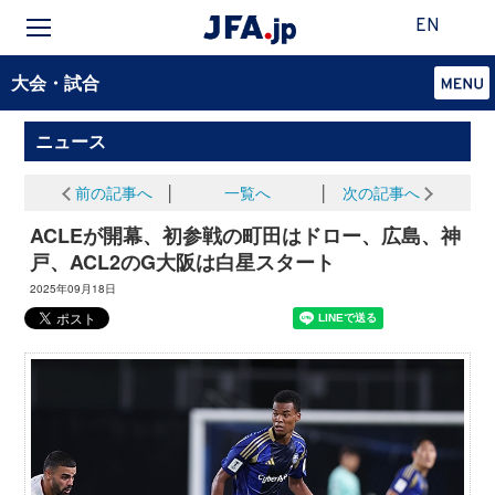
EN
大会・試合
ニュース
前の記事へ
│
一覧へ
│
次の記事へ
ACLEが開幕、初参戦の町田はドロー、広島、神
戸、ACL2のG大阪は白星スタート
2025年09月18日