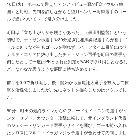
16日(火)、ホームで迎えたアジアデビュー戦でFCソウル（韓
国）と対戦。先制を許しながらも望月ヘンリー海輝選手のゴー
ルで追いついて1-1で引き分けました。
町田は「立ち上がりから硬さがあった」（黒田剛監督）という
初戦で、ナ・サンホ選手や30分過ぎに相馬勇紀選手らが相手ゴ
ールに迫りながらもゴールを割れず、ハーフタイム目前にはペ
ナルティエリアに抜け出したチェ・ジュン選手を町田の選手が
倒したとして一度はPKとされた判定がVARで取り消しとなるな
ど、なかなか思うような展開に持ち込めません。
前半を0-0で折り返し、後半開始から藤尾翔太選手を投入して攻
撃を活性化しましたが、先にネットを揺らしたのはソウルでし
た。
59分、町田の最終ラインからのフィードをイ・スンモ選手がイ
ンターセプト。カウンター攻撃に転じて、元イングランド代表
のジェシー・リンガード選手がサイドを運び、ゴール前へ入れ
たクロスにマルコ・ドゥガンジッチ選手が合わせて先制しまし