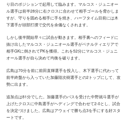
り目のポジションで起用して臨みます。マルコス・ジュニオー
ル選手は前半28分に右クロスに合わせて相手ゴールを脅かしま
すが、守りを固める相手に手を焼き、ハーフタイム目前には木
下選手が頭部打撲で交代を余儀なくされます。
しかし後半開始早々に試合が動きます。相手裏へのフィードに
抜け出したマルコス・ジュニオール選手がペナルティエリアで
相手GKに倒されてPKを獲得。これを52分にマルコス・ジュニ
オール選手が自ら決めて均衡を破ります。
広島は70分を前に前田直輝選手を投入し、木下選手に代わって
前半終盤から入っていた加藤陸次樹選手との2トップにして、攻
勢に出ます。
追加点は81分でした。加藤選手のパスを受けた中野就斗選手が
上げたクロスに中島選手がヘディングで合わせて2-0とし、試合
を決定づけました。広島はアウェイで勝ち点3を手にする好スタ
ートです。