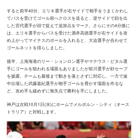
すると前半40分、エリキ選手が右サイドで相手をうまくかわし
てパスを受けてゴール前へクロスを送ると、逆サイドで顔を出
した宮代選手が頭で捉えて追加点をマーク。さらにその4分後に
は、エリキ選手からパスを受けた酒井高徳選手が右サイドを攻
め上がってマイナスのボールを入れると、大迫選手が合わせて
ゴールネットを揺らしました。
後半、上海海港のリー・ションロン選手やマテウス・ビタル選
手にゴールを狙われる場面もありましたが前川選手が好セーブ
を披露。チームも最後まで動きを落とさずに対応し、一方で途
中出場した武藤嘉紀選手が相手ゴールを脅かす場面を作るな
ど、攻め手も緩めずに無失点で勝利を手にしました。
神戸は次戦10月1日(水)にホームでメルボルン・シティ（オース
トラリア）と対戦します。