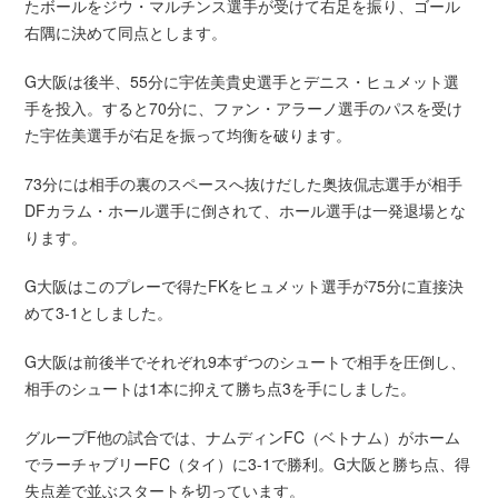
たボールをジウ・マルチンス選手が受けて右足を振り、ゴール
右隅に決めて同点とします。
G大阪は後半、55分に宇佐美貴史選手とデニス・ヒュメット選
手を投入。すると70分に、ファン・アラーノ選手のパスを受け
た宇佐美選手が右足を振って均衡を破ります。
73分には相手の裏のスペースへ抜けだした奥抜侃志選手が相手
DFカラム・ホール選手に倒されて、ホール選手は一発退場とな
ります。
G大阪はこのプレーで得たFKをヒュメット選手が75分に直接決
めて3-1としました。
G大阪は前後半でそれぞれ9本ずつのシュートで相手を圧倒し、
相手のシュートは1本に抑えて勝ち点3を手にしました。
グループF他の試合では、ナムディンFC（ベトナム）がホーム
でラーチャブリーFC（タイ）に3-1で勝利。G大阪と勝ち点、得
失点差で並ぶスタートを切っています。