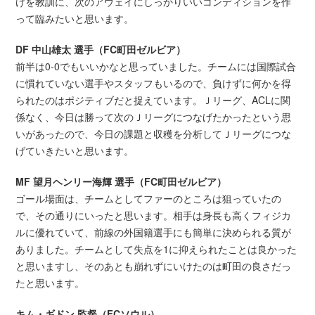
けを教訓に、次のアウェイにしっかりいいコンディションを作
って臨みたいと思います。
DF 中山雄太 選手（FC町田ゼルビア）
前半は0-0でもいいかなと思っていました。チームには国際試合
に慣れていない選手やスタッフもいるので、負けずに何かを得
られたのはポジティブだと捉えています。Ｊリーグ、ACLに関
係なく、今日は勝って次のＪリーグにつなげたかったという思
いがあったので、今日の課題と収穫を分析してＪリーグにつな
げていきたいと思います。
MF 望月ヘンリー海輝 選手（FC町田ゼルビア）
ゴール場面は、チームとしてファーのところは狙っていたの
で、その通りにいったと思います。相手は身長も高くフィジカ
ルに優れていて、前線の外国籍選手にも簡単に決められる質が
ありました。チームとして失点を1に抑えられたことは良かった
と思いますし、そのあとも崩れずにいけたのは町田の良さだっ
たと思います。
キム・ギドン 監督（FCソウル）