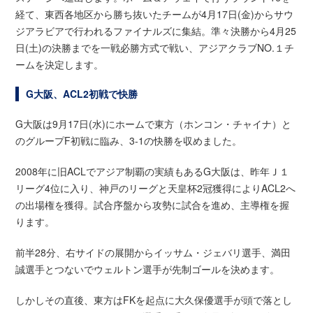
経て、東西各地区から勝ち抜いたチームが4月17日(金)からサウ
ジアラビアで行われるファイナルズに集結。準々決勝から4月25
日(土)の決勝までを一戦必勝方式で戦い、アジアクラブNO.１チ
ームを決定します。
G大阪、ACL2初戦で快勝
G大阪は9月17日(水)にホームで東方（ホンコン・チャイナ）と
のグループF初戦に臨み、3-1の快勝を収めました。
2008年に旧ACLでアジア制覇の実績もあるG大阪は、昨年Ｊ１
リーグ4位に入り、神戸のリーグと天皇杯2冠獲得によりACL2へ
の出場権を獲得。試合序盤から攻勢に試合を進め、主導権を握
ります。
前半28分、右サイドの展開からイッサム・ジェバリ選手、満田
誠選手とつないでウェルトン選手が先制ゴールを決めます。
しかしその直後、東方はFKを起点に大久保優選手が頭で落とし