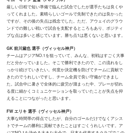
厳しい日程で短い準備で臨んだ試合でしたが選手たちは良くや
ってくれました。素晴らしいゴールで先制できたのは良かった
ですが、その後の失点は残念でした。ただ、アウェイのグラウ
ンドでの難しい戦いで試合を支配するところもあり、ポジティ
ブな点は多いと感じています。勝ち点1は悪くないと思います。
GK 前川黛也 選手（ヴィッセル神戸）
チームはアジアNO.1を狙っていて、みんな、初戦はすごく大事
だと分かっていました。そこで勝利できたので、この流れをし
っかり続けていきたい。何度か決定機を防げてチームに貢献で
きたのでうれしいですし、チーム全員で良い守備ができまし
た。試合中に暑さで全体的に疲労が溜まった中、プレーが切れ
る度に細かくコミュニケーションを取っていたことが失点を抑
えることにつながったと思います。
FW エリキ 選手（ヴィッセル神戸）
大事な時間帯の得点でしたが、自分のゴールだけでなくアシス
トでチームの勝利に貢献できたことはすごくうれしいです。ア
ジアNO.1を決める大きな大会で、日本を代表するクラブでこの