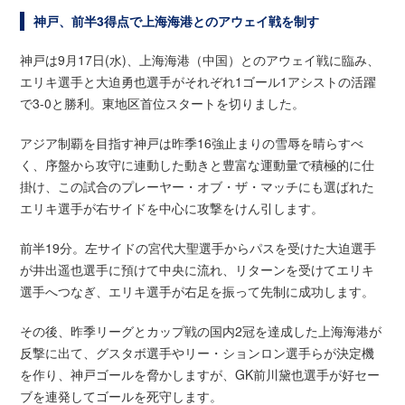
神戸、前半3得点で上海海港とのアウェイ戦を制す
神戸は9月17日(水)、上海海港（中国）とのアウェイ戦に臨み、
エリキ選手と大迫勇也選手がそれぞれ1ゴール1アシストの活躍
で3-0と勝利。東地区首位スタートを切りました。
アジア制覇を目指す神戸は昨季16強止まりの雪辱を晴らすべ
く、序盤から攻守に連動した動きと豊富な運動量で積極的に仕
掛け、この試合のプレーヤー・オブ・ザ・マッチにも選ばれた
エリキ選手が右サイドを中心に攻撃をけん引します。
前半19分。左サイドの宮代大聖選手からパスを受けた大迫選手
が井出遥也選手に預けて中央に流れ、リターンを受けてエリキ
選手へつなぎ、エリキ選手が右足を振って先制に成功します。
その後、昨季リーグとカップ戦の国内2冠を達成した上海海港が
反撃に出て、グスタボ選手やリー・ションロン選手らが決定機
を作り、神戸ゴールを脅かしますが、GK前川黛也選手が好セー
ブを連発してゴールを死守します。