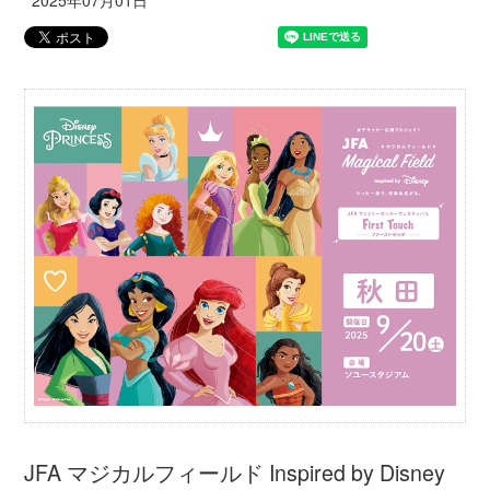
JFA マジカルフィールド Inspired by Disney
ファミリーサッカーフェスティバル ”ファー
ストタッチ”は、小学校1年生～3年生のサッ
カーをやったことがないお子さんとその保護
者を主な対象とした、2名1組でご参加いただ
くファミリーサッカーフェスティバルです。
「たった一歩で、世界は広がる。」というコ
ンセプトでウォルト・ディズニー・ジャパン
株式会社とJFAが取り組む、女子サッカー応
援プロジェクト「JFA マジカルフィールド
Inspired by Disney」の一環として開催してい