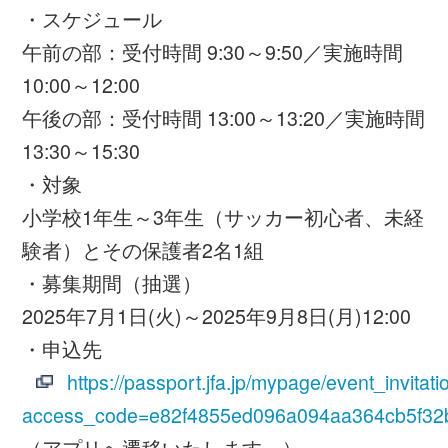
限させていただく場合があります。
当選者の抽選方法、応募受付の確認、当落選
等についてのご質問、お問い合わせは受け付
けておりません。当選の権利は当選者本人の
ものとし、当選の権利やプレゼントをインタ
ーネット等で第三者に譲渡・転売などをする
ことは一切禁止いたします。譲渡・転売され
た権利は無効となります。応募に関して不正
な行為や、本フェスティバルの趣旨に照らし
て適切でない行為があったとJFAが判断した
場合、当選を無効とする場合がございます。
本フェスティバル参加にあたって、万一の負
傷時の補償制度（傷害保険）をJFAにて設け
ております。主催者にて応急処置を行います
が、保険適用外の補償等については、一切責
任を負いかねますので、ご了承ください。