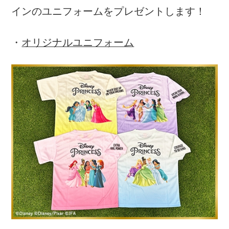
リへ遷移いたします。）
開催概要
秋田県会場
・開催日
2025年9月20日(土)
・会場
ソユースタジアム（秋田県秋田市八橋運動公
園1-10）
・スケジュール
午前の部：受付時間 9:30～9:50／実施時間
10:00～12:00
午後の部：受付時間 13:00～13:20／実施時間
13:30～15:30
・対象
小学校1年生～3年生（サッカー初心者、未経
験者）とその保護者2名1組