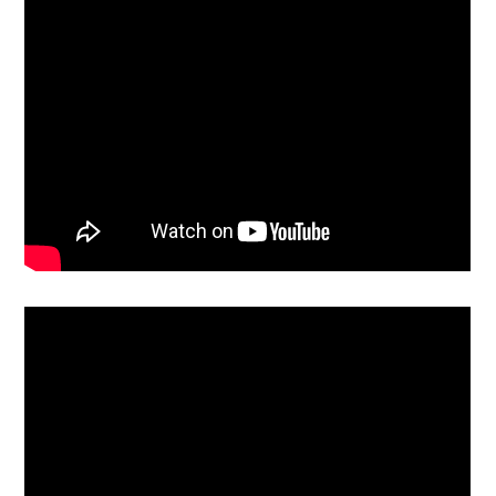
2025/04/01
今年は18会場で開催決定！！ 新しい世界へ踏み
出す第一歩を応援する女子サッカー応援プロジェク
ト JFA マジカルフィールド Inspired by Disney フ
ァミリーサッカーフェスティバル “ファーストタッ
チ”
最新ニュース
選手育成
2026/08/05
2026/27年JFA・WEリーグ特別指定選手に2選手を
認定
日本代表
2026/08/05
ウルグアイ代表との対戦およびテレビ放送／配信が
決定 キリンチャレンジカップ2026（9.24＠宮城
／キューアンドエースタジアムみやぎ）
指導者
2026/08/04
【ホットピ！～HotTopic～】女性指導者を2倍にし
たい～女性指導者が広げる女子サッカーの未来～