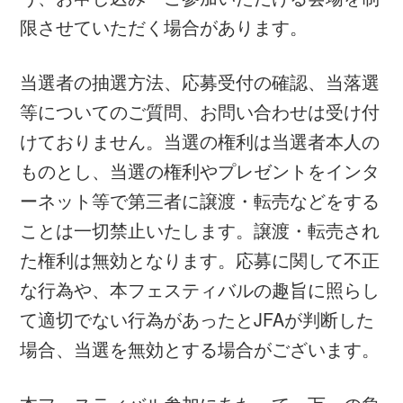
©Disney ©Disney/Pixar
関連情報
JFA Magical Field Inspired by Disney
グラスルーツ
フェスティバル
女子サッカー
JFA公式アプリ JFA Passport
JFA PARTNERSHIP PROJECT for DREAM
関連ニュース