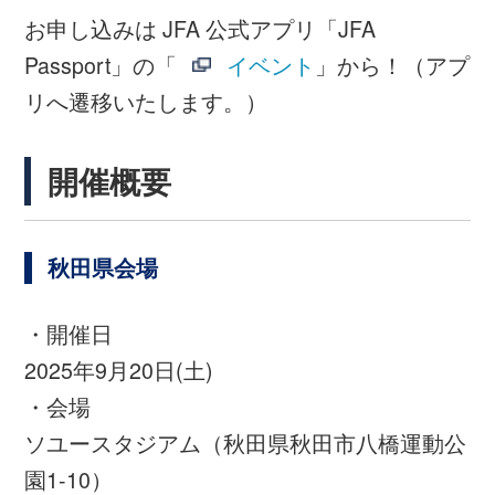
・募集期間（抽選）
2025年7月1日(火)～2025年9月8日(月)12:00
・申込先
https://passport.jfa.jp/mypage/event_invitation_ticket/2511?
access_code=e82f4855ed096a094aa364cb5f32b5ea
（アプリへ遷移いたします。）
・参加料
無料
皆様のご参加をお待ちしております！
留意事項
参加者はお子様について、サッカー初心者・
未経験者および、女子サッカー普及の観点か
ら女子を優先の上、抽選で決定します。ま
た、同時期に近隣の会場での開催がある場
合、より多くの皆様にご参加いただけるよ
う、お申し込み・ご参加いただける会場を制